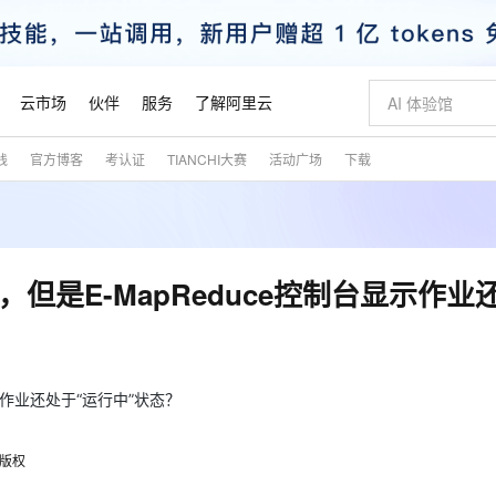
云市场
伙伴
服务
了解阿里云
践
官方博客
考认证
TIANCHI大赛
活动广场
下载
AI 特惠
数据与 API
成为产品伙伴
企业增值服务
最佳实践
价格计算器
AI 场景体
基础软件
产品伙伴合
阿里云认证
市场活动
配置报价
大模型
自助选配和估算价格
新方式
睿译宝，AI翻译排版一步到位
智启 AI 普惠权益
产品生态集成认证中心
企业支持计划
云上春晚
域名与网站
千问官方 MaaS 平台，为开发者和 Agent 而生，新用户赠送 1 亿 + tokens 额度
Qwen Aud
AI Coding
阿里云Maa
2026 阿里云
云服务器 E
为企业打
数据集
Windows
大模型认证
模型
NEW
NEW
交付可用成果
值低价云产品抢先购
上传文档即自动完成翻译和格式还原
至高享 1亿+免费 tokens，加速 Al 应用落地
提供智能易用的域名与建站服务
智能编程，一键
安全可靠、
产品生态伙伴
专家技术服务
云上奥运之旅
弹性计算合作
阿里云中企出
手机三要素
宝塔 Linux
全部认证
经结束，但是E-MapReduce控制台显示作
价格优势
有专属领域专家
GLM-5.2：长任务时代开源旗舰模型
阿里云 OPC 创新助力计划
千问大模型
即刻拥有 DeepS
AI 电商营销
对象存储 O
大模型
产品生态伙伴工作台
企业增值服务台
云栖战略参考
云存储合作计
云栖大会
身份实名认证
CentOS
训练营
推动算力普惠，释放技术红利
最高返9万
多领域专家智能体,一键组建 AI 虚拟交付团队
快速构建应用程序和网站，即刻迈出上云第一步
至高百万元 Token 补贴，加速一人公司成长
多元化、高性能、安全可靠的大模型服务
真正可用的 1M 上下文,一次完成代码全链路开发
轻松解锁专属 Dee
从图文生成到
云上的中国
数据库合作计
活动全景
短信
Docker
图片和
站式影视创作平台
Hermes Agent，打造自进化智能体
Token Plan 模型订阅计划
数字证书管理服务（原SSL证书）
5 分钟轻松部署
AI 广告创作
无影云电脑
企业成长
NEW
信息公告
看见新力量
云网络合作计
OCR 文字识别
JAVA
证享300元代金券
可视化编排打通从文字构思到成片全链路闭环
全托管，含MySQL、PostgreSQL、SQL Server、MariaDB多引擎
自主进化，持久记忆，越用越聪明
Qwen3.8-Max 首发尝鲜，限时加量 10 倍，夜间低至2折
实现全站HTTPS，呈现可信的WEB访问
图文、视频一
随时随地安
台显示作业还处于“运行中”状态？
魔搭 Mode
Kimi-K3
HappyHors
NEW
loud
服务实践
官网公告
金融模力时刻
Salesforce O
版
发票查验
全能环境
Claude Code + GStack 打造工程团队
千问办公，限时限量积分加倍
Qoder
低代码高效构
AI 建站
短信服务
型
NEW
作计划
Kimi 最新旗舰模型，长程编程与推理利器
让文字生成流
计划
版权
创新中心
魔搭 ModelSc
健康状态
理服务
让AI从“聊天伙伴”进化为能干活的“数字员工”
安装技能 GStack，拥有专属 AI 工程团队
你的AI工作搭子，覆盖日常办公高频场景
面向真实软件的智能体编程平台
0 代码专业建
客户案例
天气预报查询
操作系统
态合作计划