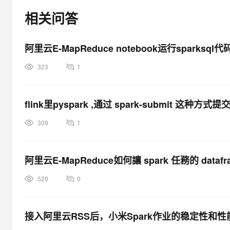
大模型解决方案
相关问答
迁移与运维管理
快速部署 Dify，高效搭建 
专有云
阿里云E-MapReduce notebook运行sparksql
10 分钟在聊天系统中增加
323
1
flink里pyspark ,通过 spark-submit 这
309
1
阿里云E-MapReduce如何讓 spark 任務的 dat
520
0
接入阿里云RSS后，小米Spark作业的稳定性和