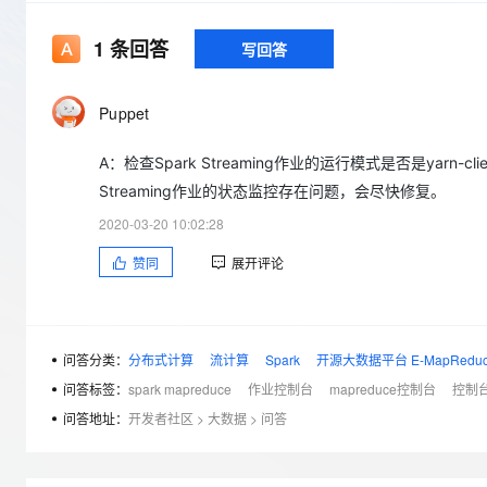
存储
天池大赛
Qwen3.7-Plus
云解析DNS
解决方案免费试用 新老
电子合同
最高领取价值200元试用
能看、能想、能动手的多模
安全
网络与CDN
1
条回答
写回答
AI 算法大赛
畅捷通
大数据开发治理平台 Data
AI 产品 免费试用
网络
安全
云开发大赛
Qwen3-VL-Plus
Tableau 订阅
1亿+ 大模型 tokens 和 
Puppet
可观测
入门学习赛
中间件
AI空中课堂在线直播课
云防火墙
140+云产品 免费试用
A：检查Spark Streaming作业的运行模式是否是yarn-clien
上云与迁云
云原生的云上边界网络安全
产品新客免费试用，最长1
数据库
Streaming作业的状态监控存在问题，会尽快修复。
生态解决方案
大模型服务
企业出海
大模型ACA认证体验
大数据计算
2020-03-20 10:02:28
助力企业全员 AI 认知与能
行业生态解决方案
千问AI平台-Token Plan
政企业务
赞同
展开评论
媒体服务
开发者生态解决方案
企业服务与云通信
千问AI平台-模型体验
AI 开发和 AI 应用解决
在线体验全尺寸、多种模态
域名与网站
问答分类：
分布式计算
流计算
Spark
开源大数据平台 E-MapRedu
问答标签：
spark mapreduce
作业控制台
mapreduce控制台
控制台e
Happy 系列大模型
终端用户计算
问答地址：
开发者社区
>
大数据
>
问答
Serverless
开发工具