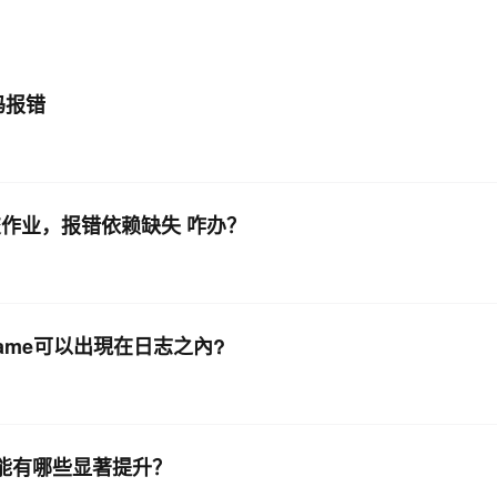
AI 应用
10分钟微调：让0.6B模型媲美235B模
多模态数据信
型
依托云原生高可用架构,实现Dify私有化部署
代码报错
用1%尺寸在特定领域达到大模型90%以上效果
一个 AI 助手
超强辅助，Bol
即刻拥有 DeepSeek-R1 满血版
在企业官网、通讯软件中为客户提供 AI 客服
多种方案随心选，轻松解锁专属 DeepSeek
种方式提交作业，报错依赖缺失 咋办？
aframe可以出現在日志之內?
性能有哪些显著提升？