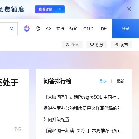
文档
备案
控制台
注册
登录
个人
积分
发布
验
作计划
器
AI 活动
专业服务
服务伙伴合作计划
开发者社区
加入我们
产品动态
服务平台百炼
阿里云 OPC 创新助力计划
一站式生成采购清单，支持单品或批量购买
io：打造专属 AI 语音助手
S产品伙伴计划（繁花）
峰会
CS
造的大模型服务与应用开发平台
一句话生成原生可编辑精美 PPT 文稿
AI 生产力先锋
Al MaaS 服务伙伴赋能合作
域名
博文
Careers
至高可申请百万元
Qwen3.8-Max 模型上线
开启高性价比 AI 编程新体验
弹性可伸缩的云计算服务
Qwen-Audio-3.0-Realtime 端到端实时语音角色扮演
输入一句话想法, 轻松生成专业的 PPT
先锋实践拓展 AI 生产力的边界
Token 补贴，五大权
计划
海大会
伙伴信用分合作计划
商标
问答
社会招聘
业还处于
问答排行榜
最热
最新
益加速 OPC 成功
eek-V4-Pro
SS
一键部署幻兽帕鲁游戏服务器
飞天发布时刻
HOT
Open Search 向量检索版支
划
备案
电子书
校园招聘
pSeek-V4-Pro
视频创作，一键激活电商全链路生产力
稳定、安全、高性价比、高性能的云存储服务
一键购买专属联机服务器，轻松开启游戏
所见，即是所愿
持视频检索 Pipeline 功能
更多支持
【大咖问答】对话PostgreSQL 中国社区发起人之一，阿里云数据库高级专家 德哥
划
公司注册
镜像站
视频生成
语音识别与合成
专属 QwenPaw
漫剧工坊：一站式动画创作平台
AI 实训营
HOT
应用身份服务 (IDaaS)
据说在家办公的程序员是这样写代码的？
合作伙伴培训与认证
划
上云迁移
站生成，高效打造优质广告素材
全接入的云上超级电脑
从聊天伙伴进化为能主动干活的本地数字员工
快速生产连贯的高质量长漫剧
从基础到进阶，Agent 创客手把手教你
OpenClaw 管理能力上线
lScope
我要反馈
e-1.1-T2V
Qwen3-TTS-Flash
如何升级配置
查询合作伙伴
n Alibaba Cloud ISV 合作
代维服务
建企业门户网站
10 分钟搭建微信、支付宝小程序
MaxCompute MaxFrame 提
畅细腻的高质量视频
离线语音合成大模型，多语言方言自适应，低延迟高稳定
举报
创新加速
ope
登录合作伙伴管理后台
【藏经阁一起读（27）】本周推荐《Apache Flink案例集（2022版）》，你有哪些心得？
我要建议
站，无忧落地极速上线
以可视化方式快速构建移动和 PC 门户网站
国内短信简单易用，安全可靠，秒级触达，全球覆盖200+国家和地区。
高效部署网站，快速应用到小程序
供自动弹性内存功能