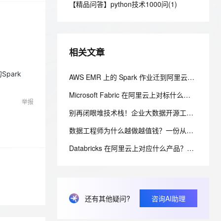
安全
【精品问答】python技术1000问(1)
我要投诉
e-1.1-I2V
Cosyvoice-V3-Flash
PolarDB
上云场景组合购
Milvus 弹性伸缩功能新增节
伴
漫剧创作，剧本、分镜、视频高效生成
100%兼容MySQL、PostgreSQL，兼容Oracle，支持集中和分布式
覆盖90%+业务场景，专享组合折扣价
点支持范围
畅自然，细节丰富
高表现力语音合成大模型，语音克隆听感自然
VPN
ernetes 版 ACK
云聚AI 严选权益
AI 原生数据库服务发布
SSL 证书
2V
Fun-ASR
，一键激活高效办公新体验
理容器应用的 K8s 服务
精选AI产品，从模型到应用全链提效
Agent 数据网关
相关文章
文戏情感细腻自然，动作戏激烈拳拳到肉，实现更强表演能力
支持中英文自由切换，具备更强的噪声鲁棒性
堡垒机
AI 用量加速计划
云原生数据库 PolarDB
Spark
防火墙
AWS EMR 上的 Spark 作业迁到阿里云用什么？AnalyticDB MySQL 湖仓版 Serverless Spark 免运维替代方案
、识别商机，让客服更高效、服务更出色。
新老同享，达量后返
Agentic Database 发布
主机安全
应用
Microsoft Fabric 在阿里云上对标什么？AnalyticDB MySQL 湖仓一体统一分析方案
举报
别再闭眼堆技术栈！企业大数据开源工具选型清单，看懂这张表少走3年弯路
千问办公
NEW
AI 应用及服务市场
的智能体编程平台
一站式AI生产力平台
数据工程师为什么越做越值钱？一份从入门到高级的数据工程技能树、项目实战与简历升级指南
AI 应用
伶鹊
Databricks 在阿里云上对应什么产品？AnalyticDB MySQL 湖仓版对标方案（含 DDI 停服说明）
企业级人与Agent协作平台，接入和调度多个数字员工
智能客服平台，对话机器人、对话分析、智能外呼
大模型
大模型服务平台百炼 - 全妙
自然语言处理
应用创作平台
多模态内容创作工具，已接入 DeepSeek
数据标注
还有其他疑问?
咨询AI助理
机器学习