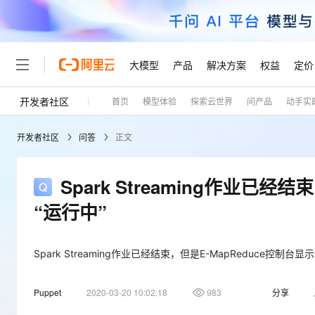
大模型
产品
解决方案
权益
定价
开发者社区
首页
模型体验
探索云世界
问产品
动手实
大模型
产品
解决方案
权益
定价
云市场
伙伴
服务
了解阿里云
精选产品
精选解决方案
普惠上云
产品定价
精选商城
成为销售伙伴
售前咨询
为什么选择阿里云
千问AI平台
开发者社区
问答
正文
了解云产品的定价详情
大模型服务平台百炼
千问办公，解锁你的工作
普惠上云 官方力荐
分销伙伴
在线服务
网站建设
什么是云计算
大
大模型服务与应用平台
企业级Agent产品，直接
云服务器38元/年起，超
咨询伙伴
多端小程序
技术领先
Spark Streaming作业已
云上成本管理
售后服务
轻量应用服务器
Agency Agents：拥
官方推荐返现计划
大模型
精选产品
精选解决方案
Salesforce 国际版订阅
稳定可靠
“运行中”
管理和优化成本
推荐新用户得奖励，单订单
销售伙伴合作计划
自助服务
友盟天域
安全合规
人工智能与机器学习
AI
文本生成
云数据库 RDS
HappyHorse 打造一
云工开物
无影生态合作计划
在线服务
观测云
分析师报告
高校专属算力普惠，学生认
Spark Streaming作业已经结束，但是E-MapReduce控制
计算
互联网应用开发
Qwen3.8-Max
HOT
Salesforce On Alibaba C
工单服务
Tuya 物联网平台阿里云
研究报告与白皮书
人工智能平台 PAI
快速拥有专属 OpenClaw
大模
Consulting Partner 合
大数据
容器
智能体时代全能旗舰模型
Puppet
2020-03-20 10:02:18
983
分享
免费试用
短信专区
一站式AI开发、训练和推
蓝凌 OA
AI 大模型销售与服务生
现代化应用