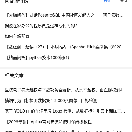
问答排行榜
最热
最新
if
 not swapped
:
break
  # Stop iteration 
if
 the coll
return
 collection

【大咖问答】对话PostgreSQL 中国社区发起人之一，阿里云数据库高级专家 德哥
if
 __name__ 
==
'__main__'
:
据说在家办公的程序员是这样写代码的？
try
:
        raw_input          # Python 
2
如何升级配置
    except NameError
:
        raw_input 
=
 input  # Python 
3
【藏经阁一起读（27）】本周推荐《Apache Flink案例集（2022版）》，你有哪些心得？
    user_input 
=
raw_input
(
'Enter numbers separated by a co
    unsorted 
=
[
int
(
item
)
for
 item 
in
 user_input
.
split
(
','
)
【精品问答】python技术1000问(1)
print
(
*
bubble_sort
(
unsorted
)
,
 sep
=
','
)
GitHub项目地址
相关文章
技术交流群
医院电子病历越权与下载攻防全解析：从水平越权、垂直提权到JWT防线与目录穿越
加入阿里云钉钉群享福利：每周技术直播，定期群内有奖活动、大
抽烟行为目标检测数据集：3,000张图像 | 目标检测
咖问答
基于 YOLO11 的车辆品牌 Logo 检测：从数据标注到云上训练工程化实践
【2026最新】Apifox官网安装和使用保姆级教程