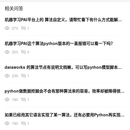
相关问答
机器学习PAI平台上的 算法自定义，请帮忙看下有什么方式能解决这个问题？
273
1
机器学习PAI这个算法python版本的一直报错可以看一下吗？
253
0
dataworks 的算法节点有说明文档嘛，可以写python模型脚本嘛？
239
1
python做数据挖掘会不会有那种算法来的容易，效率却被降得很低的情况？
这个库虽然包括的种类很多，但内容其实分了 2 方面：① 算法的
190
1
原理简介；② 算法的代码实现；
如果已经用其它语言实现了某一算法，还有必要用Python再实现一遍吗？
比如：冒泡算法的 Python 实现
190
1