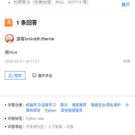
加密算法（凯撒加密、RSA、ROT13 等）
展开
机器学习
1
条回答
图
游客bnlxddh3fwntw
数字图像处理
很nice
动态规划
2020-04-01 14:11:57
举报
常见数据结构（队列、栈、链表、树等）
赞同
展开评论
问答分类：
机器学习/深度学习
算法
搜索推荐
数据安全/隐私保护
计
算机视觉
Python
密钥管理服务
问答标签：
Python star
问答地址：
开发者社区
>
人工智能
>
问答