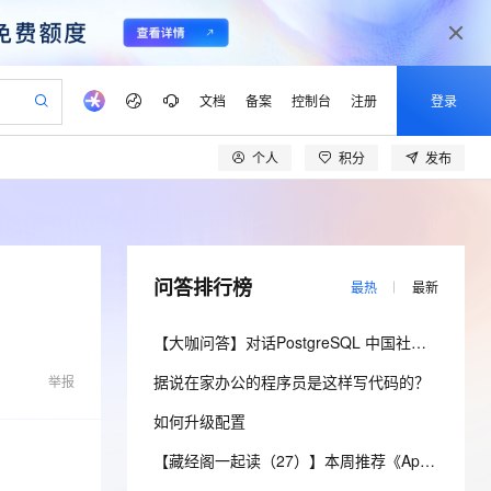
文档
备案
控制台
注册
登录
个人
积分
发布
验
作计划
器
AI 活动
专业服务
服务伙伴合作计划
开发者社区
加入我们
产品动态
服务平台百炼
阿里云 OPC 创新助力计划
一站式生成采购清单，支持单品或批量购买
io：打造专属 AI 语音助手
S产品伙伴计划（繁花）
峰会
CS
造的大模型服务与应用开发平台
一句话生成原生可编辑精美 PPT 文稿
AI 生产力先锋
Al MaaS 服务伙伴赋能合作
域名
博文
Careers
至高可申请百万元
Qwen3.8-Max 模型上线
开启高性价比 AI 编程新体验
弹性可伸缩的云计算服务
Qwen-Audio-3.0-Realtime 端到端实时语音角色扮演
输入一句话想法, 轻松生成专业的 PPT
先锋实践拓展 AI 生产力的边界
Token 补贴，五大权
计划
海大会
伙伴信用分合作计划
商标
问答
社会招聘
问答排行榜
最热
最新
益加速 OPC 成功
eek-V4-Pro
SS
一键部署幻兽帕鲁游戏服务器
飞天发布时刻
HOT
Open Search 向量检索版支
划
备案
电子书
校园招聘
pSeek-V4-Pro
视频创作，一键激活电商全链路生产力
稳定、安全、高性价比、高性能的云存储服务
一键购买专属联机服务器，轻松开启游戏
所见，即是所愿
持视频检索 Pipeline 功能
更多支持
【大咖问答】对话PostgreSQL 中国社区发起人之一，阿里云数据库高级专家 德哥
划
公司注册
镜像站
视频生成
语音识别与合成
专属 QwenPaw
漫剧工坊：一站式动画创作平台
AI 实训营
HOT
应用身份服务 (IDaaS)
据说在家办公的程序员是这样写代码的？
合作伙伴培训与认证
举报
划
上云迁移
站生成，高效打造优质广告素材
全接入的云上超级电脑
从聊天伙伴进化为能主动干活的本地数字员工
快速生产连贯的高质量长漫剧
从基础到进阶，Agent 创客手把手教你
OpenClaw 管理能力上线
lScope
我要反馈
e-1.1-T2V
Qwen3-TTS-Flash
如何升级配置
查询合作伙伴
n Alibaba Cloud ISV 合作
代维服务
建企业门户网站
10 分钟搭建微信、支付宝小程序
MaxCompute MaxFrame 提
畅细腻的高质量视频
离线语音合成大模型，多语言方言自适应，低延迟高稳定
创新加速
ope
登录合作伙伴管理后台
【藏经阁一起读（27）】本周推荐《Apache Flink案例集（2022版）》，你有哪些心得？
我要建议
站，无忧落地极速上线
以可视化方式快速构建移动和 PC 门户网站
国内短信简单易用，安全可靠，秒级触达，全球覆盖200+国家和地区。
高效部署网站，快速应用到小程序
供自动弹性内存功能