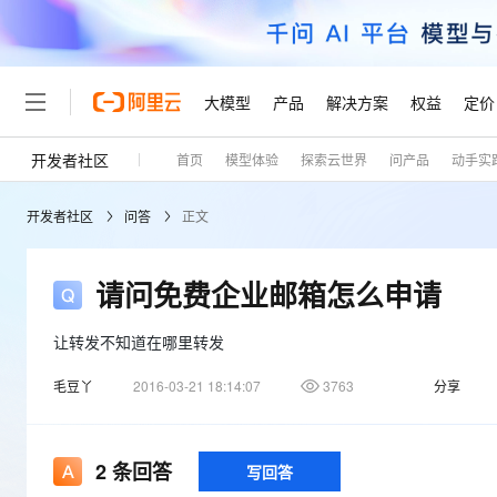
大模型
产品
解决方案
权益
定价
开发者社区
首页
模型体验
探索云世界
问产品
动手实
大模型
产品
解决方案
权益
定价
云市场
伙伴
服务
了解阿里云
精选产品
精选解决方案
普惠上云
产品定价
精选商城
成为销售伙伴
售前咨询
为什么选择阿里云
千问AI平台
开发者社区
问答
正文
了解云产品的定价详情
大模型服务平台百炼
千问办公，解锁你的工作
普惠上云 官方力荐
分销伙伴
在线服务
网站建设
什么是云计算
大
大模型服务与应用平台
企业级Agent产品，直接
云服务器38元/年起，超
咨询伙伴
多端小程序
技术领先
请问免费企业邮箱怎么申请
云上成本管理
售后服务
轻量应用服务器
Agency Agents：拥
官方推荐返现计划
大模型
精选产品
精选解决方案
Salesforce 国际版订阅
稳定可靠
管理和优化成本
推荐新用户得奖励，单订单
销售伙伴合作计划
让转发不知道在哪里转发
自助服务
友盟天域
安全合规
人工智能与机器学习
AI
文本生成
云数据库 RDS
HappyHorse 打造一
云工开物
无影生态合作计划
在线服务
毛豆丫
2016-03-21 18:14:07
3763
分享
观测云
分析师报告
高校专属算力普惠，学生认
计算
互联网应用开发
Qwen3.8-Max
HOT
Salesforce On Alibaba C
工单服务
Tuya 物联网平台阿里云
研究报告与白皮书
人工智能平台 PAI
快速拥有专属 OpenClaw
大模
Consulting Partner 合
大数据
容器
智能体时代全能旗舰模型
免费试用
短信专区
2
条回答
一站式AI开发、训练和推
写回答
蓝凌 OA
AI 大模型销售与服务生
现代化应用