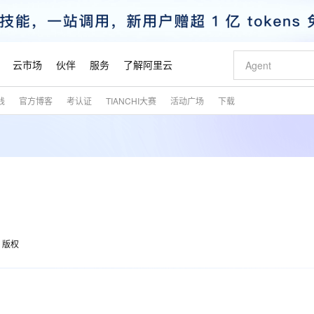
云市场
伙伴
服务
了解阿里云
践
官方博客
考认证
TIANCHI大赛
活动广场
下载
AI 特惠
数据与 API
成为产品伙伴
企业增值服务
最佳实践
价格计算器
AI 场景体
基础软件
产品伙伴合
阿里云认证
市场活动
配置报价
大模型
自助选配和估算价格
新方式
睿译宝，AI翻译排版一步到位
智启 AI 普惠权益
产品生态集成认证中心
企业支持计划
云上春晚
域名与网站
千问官方 MaaS 平台，为开发者和 Agent 而生，新用户赠送 1 亿 + tokens 额度
Qwen Aud
AI Coding
阿里云Maa
2026 阿里云
云服务器 E
为企业打
数据集
Windows
大模型认证
模型
NEW
NEW
交付可用成果
值低价云产品抢先购
上传文档即自动完成翻译和格式还原
至高享 1亿+免费 tokens，加速 Al 应用落地
提供智能易用的域名与建站服务
智能编程，一键
安全可靠、
产品生态伙伴
专家技术服务
云上奥运之旅
弹性计算合作
阿里云中企出
手机三要素
宝塔 Linux
全部认证
价格优势
有专属领域专家
GLM-5.2：长任务时代开源旗舰模型
阿里云 OPC 创新助力计划
千问大模型
即刻拥有 DeepS
AI 电商营销
对象存储 O
大模型
产品生态伙伴工作台
企业增值服务台
云栖战略参考
云存储合作计
云栖大会
身份实名认证
CentOS
训练营
推动算力普惠，释放技术红利
最高返9万
多领域专家智能体,一键组建 AI 虚拟交付团队
快速构建应用程序和网站，即刻迈出上云第一步
至高百万元 Token 补贴，加速一人公司成长
多元化、高性能、安全可靠的大模型服务
真正可用的 1M 上下文,一次完成代码全链路开发
轻松解锁专属 Dee
从图文生成到
云上的中国
数据库合作计
活动全景
短信
Docker
图片和
站式影视创作平台
Hermes Agent，打造自进化智能体
Token Plan 模型订阅计划
数字证书管理服务（原SSL证书）
5 分钟轻松部署
AI 广告创作
无影云电脑
企业成长
NEW
信息公告
版权
看见新力量
云网络合作计
OCR 文字识别
JAVA
证享300元代金券
可视化编排打通从文字构思到成片全链路闭环
全托管，含MySQL、PostgreSQL、SQL Server、MariaDB多引擎
自主进化，持久记忆，越用越聪明
Qwen3.8-Max 首发尝鲜，限时加量 10 倍，夜间低至2折
实现全站HTTPS，呈现可信的WEB访问
图文、视频一
随时随地安
魔搭 Mode
Kimi-K3
HappyHors
NEW
loud
服务实践
官网公告
金融模力时刻
Salesforce O
版
发票查验
全能环境
Claude Code + GStack 打造工程团队
千问办公，限时限量积分加倍
Qoder
低代码高效构
AI 建站
短信服务
型
NEW
作计划
Kimi 最新旗舰模型，长程编程与推理利器
让文字生成流
计划
创新中心
魔搭 ModelSc
健康状态
理服务
让AI从“聊天伙伴”进化为能干活的“数字员工”
安装技能 GStack，拥有专属 AI 工程团队
你的AI工作搭子，覆盖日常办公高频场景
面向真实软件的智能体编程平台
0 代码专业建
客户案例
天气预报查询
操作系统
态合作计划