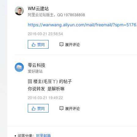
存储
天池大赛
Qwen3.7-Plus
云解析DNS
解决方案免费试用 新老
电子合同
WM云建站
最高领取价值200元试用
能看、能想、能动手的多模
安全
网络与CDN
AI 算法大赛
阿里云论坛版主，QQ 1978638808
畅捷通
大数据开发治理平台 Data
AI 产品 免费试用
网络
安全
https://wanwang.aliyun.com/mail/freemail/?spm=5176
云开发大赛
Qwen3-VL-Plus
Tableau 订阅
1亿+ 大模型 tokens 和 
2016-03-21 23:58:54
可观测
入门学习赛
中间件
AI空中课堂在线直播课
云防火墙
140+云产品 免费试用
赞同
展开评论
上云与迁云
云原生的云上边界网络安全
产品新客免费试用，最长1
数据库
生态解决方案
大模型服务
企业出海
大模型ACA认证体验
大数据计算
零云科技
助力企业全员 AI 认知与能
行业生态解决方案
爱好建站
千问AI平台-Token Plan
政企业务
媒体服务
开发者生态解决方案
回 楼主(毛豆丫) 的帖子
企业服务与云通信
你说转发 是解析嘛
千问AI平台-模型体验
AI 开发和 AI 应用解决
2016-03-21 19:49:22
在线体验全尺寸、多种模态
域名与网站
赞同
展开评论
Happy 系列大模型
终端用户计算
Serverless
问答分类：
阿里邮箱
开发工具