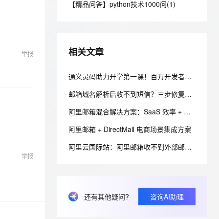
安全
【精品问答】python技术1000问(1)
我要投诉
e-1.1-I2V
Cosyvoice-V3-Flash
PolarDB
上云场景组合购
Milvus 弹性伸缩功能新增节
伴
漫剧创作，剧本、分镜、视频高效生成
100%兼容MySQL、PostgreSQL，兼容Oracle，支持集中和分布式
覆盖90%+业务场景，专享组合折扣价
点支持范围
畅自然，细节丰富
高表现力语音合成大模型，语音克隆听感自然
VPN
ernetes 版 ACK
云聚AI 严选权益
AI 原生数据库服务发布
SSL 证书
2V
Fun-ASR
，一键激活高效办公新体验
理容器应用的 K8s 服务
精选AI产品，从模型到应用全链提效
Agent 数据网关
相关文章
举报
文戏情感细腻自然，动作戏激烈拳拳到肉，实现更强表演能力
支持中英文自由切换，具备更强的噪声鲁棒性
堡垒机
AI 用量加速计划
云原生数据库 PolarDB
防火墙
通义灵码助力开学第一课！百万开发者首选的 AI 编码工具通义灵码是如何炼成的？
、识别商机，让客服更高效、服务更出色。
新老同享，达量后返
Agentic Database 发布
主机安全
应用
邮箱域名解析后收不到短信？三步修复教程
阿里邮箱混合解决方案：SaaS 效率 + 本地数据主权
千问办公
NEW
AI 应用及服务市场
的智能体编程平台
一站式AI生产力平台
阿里邮箱 + DirectMail 电商场景集成方案
AI 应用
伶鹊
阿里云国际站：阿里邮箱收不到外部邮件？排查MX与反垃圾设置
企业级人与Agent协作平台，接入和调度多个数字员工
智能客服平台，对话机器人、对话分析、智能外呼
举报
大模型
大模型服务平台百炼 - 全妙
自然语言处理
应用创作平台
多模态内容创作工具，已接入 DeepSeek
数据标注
还有其他疑问?
咨询AI助理
机器学习