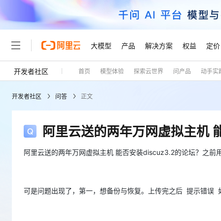
大模型
产品
解决方案
权益
定价
开发者社区
首页
模型体验
探索云世界
问产品
动手实
大模型
产品
解决方案
权益
定价
云市场
伙伴
服务
了解阿里云
精选产品
精选解决方案
普惠上云
产品定价
精选商城
成为销售伙伴
售前咨询
为什么选择阿里云
千问AI平台
开发者社区
问答
正文
了解云产品的定价详情
大模型服务平台百炼
千问办公，解锁你的工作
普惠上云 官方力荐
分销伙伴
在线服务
网站建设
什么是云计算
大
大模型服务与应用平台
企业级Agent产品，直接
云服务器38元/年起，超
咨询伙伴
多端小程序
技术领先
阿里云送的两年万网虚拟主机 能否
云上成本管理
售后服务
轻量应用服务器
Agency Agents：拥
官方推荐返现计划
大模型
精选产品
精选解决方案
Salesforce 国际版订阅
稳定可靠
管理和优化成本
推荐新用户得奖励，单订单
销售伙伴合作计划
阿里云送的两年万网虚拟主机 能否安装discuz3.2的论坛
自助服务
友盟天域
安全合规
人工智能与机器学习
AI
文本生成
云数据库 RDS
HappyHorse 打造一
云工开物
无影生态合作计划
在线服务
观测云
分析师报告
高校专属算力普惠，学生认
计算
互联网应用开发
Qwen3.8-Max
HOT
Salesforce On Alibaba C
工单服务
可是问题出现了，第一，想备份与恢复。上传完之后 提示错误 
Tuya 物联网平台阿里云
研究报告与白皮书
人工智能平台 PAI
快速拥有专属 OpenClaw
大模
Consulting Partner 合
大数据
容器
智能体时代全能旗舰模型
免费试用
短信专区
一站式AI开发、训练和推
蓝凌 OA
AI 大模型销售与服务生
现代化应用