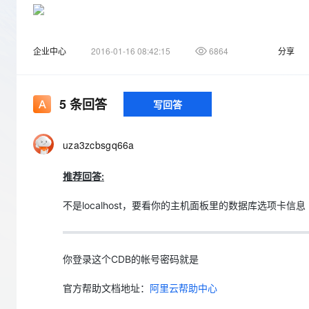
存储
天池大赛
Qwen3.7-Plus
云解析DNS
解决方案免费试用 新老
电子合同
最高领取价值200元试用
能看、能想、能动手的多模
安全
网络与CDN
AI 算法大赛
畅捷通
搜了百度 看了说是数据库配置问题 就修改了下面的三个文件
企业中心
2016-01-16 08:42:15
6864
分享
大数据开发治理平台 Data
AI 产品 免费试用
网络
安全
云开发大赛
Qwen3-VL-Plus
Tableau 订阅
1亿+ 大模型 tokens 和 
可观测
入门学习赛
中间件
AI空中课堂在线直播课
云防火墙
140+云产品 免费试用
5
条回答
写回答
上云与迁云
云原生的云上边界网络安全
产品新客免费试用，最长1
数据库
生态解决方案
大模型服务
企业出海
大模型ACA认证体验
大数据计算
uza3zcbsgq66a
助力企业全员 AI 认知与能
行业生态解决方案
千问AI平台-Token Plan
政企业务
媒体服务
但是问题依旧如此，没办法了，只能忍心重装discuz论坛程序
推荐回答:
开发者生态解决方案
企业服务与云通信
千问AI平台-模型体验
AI 开发和 AI 应用解决
不是localhost，要看你的主机面板里的数据库选项卡信息
在线体验全尺寸、多种模态
域名与网站
可是问题又来了，上传完discuz 装备安装的时候，提示有几个
Happy 系列大模型
终端用户计算
你登录这个CDB的帐号密码就是
Serverless
官方帮助文档地址：
阿里云帮助中心
开发工具