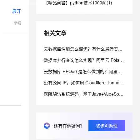
安全
【精品问答】python技术1000问(1)
我要投诉
e-1.1-I2V
Cosyvoice-V3-Flash
PolarDB
上云场景组合购
Milvus 弹性伸缩功能新增节
伴
展开
漫剧创作，剧本、分镜、视频高效生成
100%兼容MySQL、PostgreSQL，兼容Oracle，支持集中和分布式
覆盖90%+业务场景，专享组合折扣价
点支持范围
畅自然，细节丰富
高表现力语音合成大模型，语音克隆听感自然
VPN
举报
ernetes 版 ACK
云聚AI 严选权益
AI 原生数据库服务发布
SSL 证书
2V
Fun-ASR
，一键激活高效办公新体验
理容器应用的 K8s 服务
精选AI产品，从模型到应用全链提效
Agent 数据网关
相关文章
文戏情感细腻自然，动作戏激烈拳拳到肉，实现更强表演能力
支持中英文自由切换，具备更强的噪声鲁棒性
堡垒机
AI 用量加速计划
云原生数据库 PolarDB
防火墙
云数据库性能怎么调优？有什么最佳实践？——五层调优体系与阿里云 RDS 实战
、识别商机，让客服更高效、服务更出色。
新老同享，达量后返
Agentic Database 发布
主机安全
应用
数据库并行查询怎么实现？阿里云 PolarDB 并行查询提速数十倍解析
云数据库 RPO=0 是怎么做到的？阿里云 PolarDB 三副本 + 物理复制解析
千问办公
NEW
AI 应用及服务市场
的智能体编程平台
一站式AI生产力平台
没有公网 IP，如何用 Cloudflare Tunnel 安全发布家庭服务器服务
AI 应用
伶鹊
医院随访系统源码，基于Java+Vue+SpringBoot技术架构的智能化管理平台
企业级人与Agent协作平台，接入和调度多个数字员工
智能客服平台，对话机器人、对话分析、智能外呼
大模型
大模型服务平台百炼 - 全妙
自然语言处理
应用创作平台
多模态内容创作工具，已接入 DeepSeek
数据标注
还有其他疑问?
咨询AI助理
机器学习