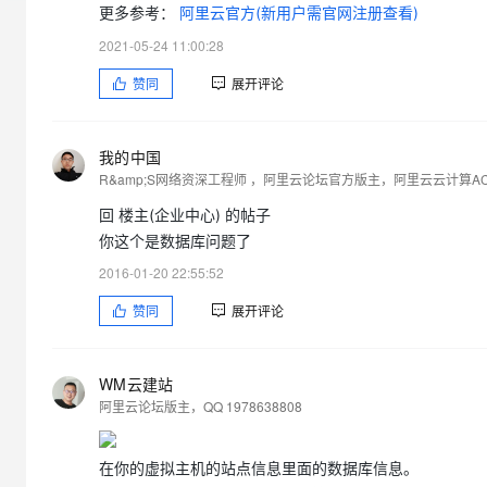
大模型解决方案
更多参考：
阿里云官方(新用户需官网注册查看)
迁移与运维管理
2021-05-24 11:00:28
快速部署 Dify，高效搭建 
联系了客服半天，回复都是免费客户需要法定工作日九点以后才
赞同
展开评论
专有云
10 分钟在聊天系统中增加
有高手知道如何操作吗？？？谢谢哈，最好直接能恢复备份的，
我的中国
R&amp;S网络资深工程师 ，阿里云论坛官方版主，阿里云云计算
回 楼主(企业中心) 的帖子
你这个是数据库问题了
2016-01-20 22:55:52
赞同
展开评论
WM云建站
阿里云论坛版主，QQ 1978638808
在你的虚拟主机的站点信息里面的数据库信息。