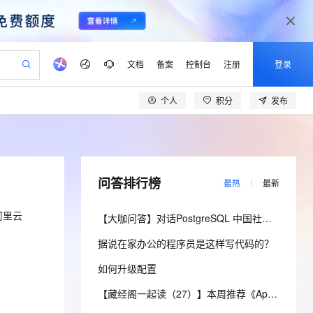
文档
备案
控制台
注册
登录
个人
积分
发布
验
作计划
器
AI 活动
专业服务
服务伙伴合作计划
开发者社区
加入我们
产品动态
服务平台百炼
阿里云 OPC 创新助力计划
一站式生成采购清单，支持单品或批量购买
io：打造专属 AI 语音助手
S产品伙伴计划（繁花）
峰会
CS
造的大模型服务与应用开发平台
一句话生成原生可编辑精美 PPT 文稿
AI 生产力先锋
Al MaaS 服务伙伴赋能合作
域名
博文
Careers
至高可申请百万元
Qwen3.8-Max 模型上线
开启高性价比 AI 编程新体验
弹性可伸缩的云计算服务
Qwen-Audio-3.0-Realtime 端到端实时语音角色扮演
输入一句话想法, 轻松生成专业的 PPT
先锋实践拓展 AI 生产力的边界
Token 补贴，五大权
计划
海大会
伙伴信用分合作计划
商标
问答
社会招聘
问答排行榜
最热
最新
益加速 OPC 成功
eek-V4-Pro
SS
一键部署幻兽帕鲁游戏服务器
飞天发布时刻
HOT
Open Search 向量检索版支
划
备案
电子书
校园招聘
pSeek-V4-Pro
视频创作，一键激活电商全链路生产力
稳定、安全、高性价比、高性能的云存储服务
一键购买专属联机服务器，轻松开启游戏
所见，即是所愿
持视频检索 Pipeline 功能
更多支持
阿里云
【大咖问答】对话PostgreSQL 中国社区发起人之一，阿里云数据库高级专家 德哥
划
公司注册
镜像站
视频生成
语音识别与合成
专属 QwenPaw
漫剧工坊：一站式动画创作平台
AI 实训营
HOT
应用身份服务 (IDaaS)
据说在家办公的程序员是这样写代码的？
合作伙伴培训与认证
划
上云迁移
站生成，高效打造优质广告素材
全接入的云上超级电脑
从聊天伙伴进化为能主动干活的本地数字员工
快速生产连贯的高质量长漫剧
从基础到进阶，Agent 创客手把手教你
OpenClaw 管理能力上线
lScope
我要反馈
e-1.1-T2V
Qwen3-TTS-Flash
如何升级配置
查询合作伙伴
n Alibaba Cloud ISV 合作
代维服务
建企业门户网站
10 分钟搭建微信、支付宝小程序
MaxCompute MaxFrame 提
畅细腻的高质量视频
离线语音合成大模型，多语言方言自适应，低延迟高稳定
创新加速
ope
登录合作伙伴管理后台
【藏经阁一起读（27）】本周推荐《Apache Flink案例集（2022版）》，你有哪些心得？
我要建议
站，无忧落地极速上线
以可视化方式快速构建移动和 PC 门户网站
国内短信简单易用，安全可靠，秒级触达，全球覆盖200+国家和地区。
高效部署网站，快速应用到小程序
供自动弹性内存功能