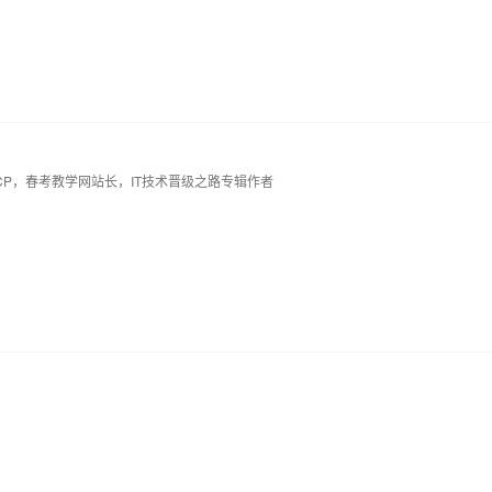
AI 应用
10分钟微调：让0.6B模型媲美235B模
多模态数据信
给回复，我也是醉了，用个免费的主机，受这份罪！！
型
依托云原生高可用架构,实现Dify私有化部署
用1%尺寸在特定领域达到大模型90%以上效果
一个 AI 助手
超强辅助，Bol
即刻拥有 DeepSeek-R1 满血版
在企业官网、通讯软件中为客户提供 AI 客服
多谢多谢！！！
多种方案随心选，轻松解锁专属 DeepSeek
ACP，春考教学网站长，IT技术晋级之路专辑作者