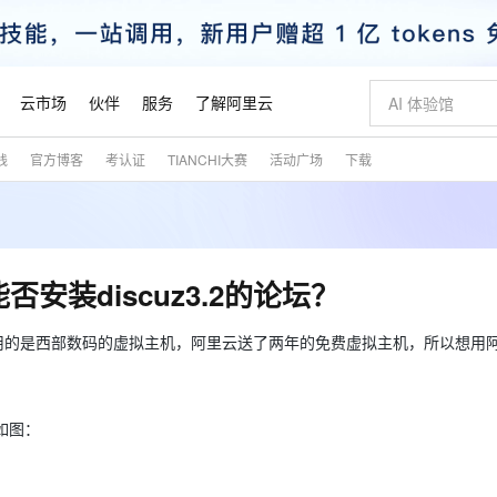
云市场
伙伴
服务
了解阿里云
践
官方博客
考认证
TIANCHI大赛
活动广场
下载
AI 特惠
数据与 API
成为产品伙伴
企业增值服务
最佳实践
价格计算器
AI 场景体
基础软件
产品伙伴合
阿里云认证
市场活动
配置报价
大模型
自助选配和估算价格
新方式
睿译宝，AI翻译排版一步到位
智启 AI 普惠权益
产品生态集成认证中心
企业支持计划
云上春晚
域名与网站
千问官方 MaaS 平台，为开发者和 Agent 而生，新用户赠送 1 亿 + tokens 额度
Qwen Aud
AI Coding
阿里云Maa
2026 阿里云
云服务器 E
为企业打
数据集
Windows
大模型认证
模型
NEW
NEW
交付可用成果
值低价云产品抢先购
上传文档即自动完成翻译和格式还原
至高享 1亿+免费 tokens，加速 Al 应用落地
提供智能易用的域名与建站服务
智能编程，一键
安全可靠、
产品生态伙伴
专家技术服务
云上奥运之旅
弹性计算合作
阿里云中企出
手机三要素
宝塔 Linux
全部认证
安装discuz3.2的论坛？
价格优势
有专属领域专家
GLM-5.2：长任务时代开源旗舰模型
阿里云 OPC 创新助力计划
千问大模型
即刻拥有 DeepS
AI 电商营销
对象存储 O
大模型
产品生态伙伴工作台
企业增值服务台
云栖战略参考
云存储合作计
云栖大会
身份实名认证
CentOS
训练营
推动算力普惠，释放技术红利
最高返9万
多领域专家智能体,一键组建 AI 虚拟交付团队
快速构建应用程序和网站，即刻迈出上云第一步
至高百万元 Token 补贴，加速一人公司成长
多元化、高性能、安全可靠的大模型服务
真正可用的 1M 上下文,一次完成代码全链路开发
轻松解锁专属 Dee
从图文生成到
？之前用的是西部数码的虚拟主机，阿里云送了两年的免费虚拟主机，所以想用
云上的中国
数据库合作计
活动全景
短信
Docker
图片和
站式影视创作平台
Hermes Agent，打造自进化智能体
Token Plan 模型订阅计划
数字证书管理服务（原SSL证书）
5 分钟轻松部署
AI 广告创作
无影云电脑
企业成长
NEW
信息公告
看见新力量
云网络合作计
OCR 文字识别
JAVA
证享300元代金券
可视化编排打通从文字构思到成片全链路闭环
全托管，含MySQL、PostgreSQL、SQL Server、MariaDB多引擎
自主进化，持久记忆，越用越聪明
Qwen3.8-Max 首发尝鲜，限时加量 10 倍，夜间低至2折
实现全站HTTPS，呈现可信的WEB访问
图文、视频一
随时随地安
魔搭 Mode
Kimi-K3
HappyHors
NEW
loud
服务实践
官网公告
如图：
金融模力时刻
Salesforce O
版
发票查验
全能环境
Claude Code + GStack 打造工程团队
千问办公，限时限量积分加倍
Qoder
低代码高效构
AI 建站
短信服务
型
NEW
作计划
Kimi 最新旗舰模型，长程编程与推理利器
让文字生成流
计划
创新中心
魔搭 ModelSc
健康状态
理服务
让AI从“聊天伙伴”进化为能干活的“数字员工”
安装技能 GStack，拥有专属 AI 工程团队
你的AI工作搭子，覆盖日常办公高频场景
面向真实软件的智能体编程平台
0 代码专业建
客户案例
天气预报查询
操作系统
态合作计划