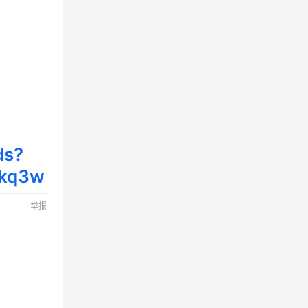
ds?
qkq3w
举报