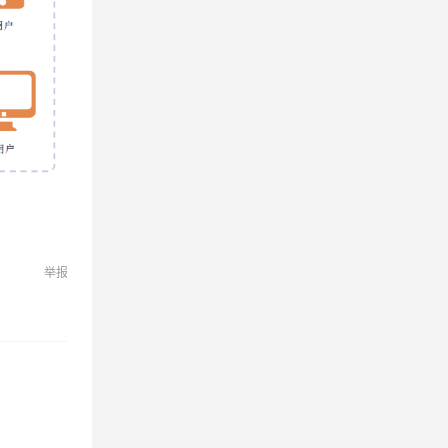
息提取
与 AI 智能体进行实时音视频通话
从文本、图片、视频中提取结构化的属性信息
构建支持视频理解的 AI 音视频实时通话应用
t.diy 一步搞定创意建站
构建大模型应用的安全防护体系
通过自然语言交互简化开发流程,全栈开发支持
通过阿里云安全产品对 AI 应用进行安全防护
举报