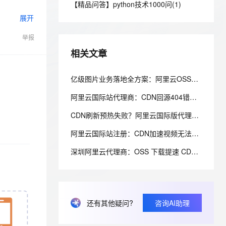
安全
【精品问答】python技术1000问(1)
我要投诉
e-1.1-I2V
Cosyvoice-V3-Flash
PolarDB
上云场景组合购
Milvus 弹性伸缩功能新增节
伴
展开
漫剧创作，剧本、分镜、视频高效生成
100%兼容MySQL、PostgreSQL，兼容Oracle，支持集中和分布式
覆盖90%+业务场景，专享组合折扣价
点支持范围
畅自然，细节丰富
高表现力语音合成大模型，语音克隆听感自然
VPN
举报
ernetes 版 ACK
云聚AI 严选权益
AI 原生数据库服务发布
SSL 证书
2V
Fun-ASR
，一键激活高效办公新体验
理容器应用的 K8s 服务
精选AI产品，从模型到应用全链提效
Agent 数据网关
相关文章
文戏情感细腻自然，动作戏激烈拳拳到肉，实现更强表演能力
支持中英文自由切换，具备更强的噪声鲁棒性
堡垒机
AI 用量加速计划
云原生数据库 PolarDB
防火墙
亿级图片业务落地全方案：阿里云OSS+CDN+数据万象完整架构搭建、降本70%实战教程
、识别商机，让客服更高效、服务更出色。
新老同享，达量后返
Agentic Database 发布
主机安全
应用
阿里云国际站代理商：CDN回源404错误排查
CDN刷新预热失败？阿里云国际版代理商：URL格式、权限与缓存配置排查教程
千问办公
NEW
AI 应用及服务市场
的智能体编程平台
一站式AI生产力平台
阿里云国际站注册：CDN加速视频无法拖动播放怎么办？
AI 应用
伶鹊
深圳阿里云代理商：OSS 下载提速 CDN 分片传输优化实操
企业级人与Agent协作平台，接入和调度多个数字员工
智能客服平台，对话机器人、对话分析、智能外呼
大模型
大模型服务平台百炼 - 全妙
自然语言处理
应用创作平台
多模态内容创作工具，已接入 DeepSeek
数据标注
还有其他疑问?
咨询AI助理
机器学习