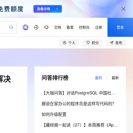
文档
备案
控制台
注册
登录
个人
积分
发布
验
作计划
器
AI 活动
专业服务
服务伙伴合作计划
开发者社区
加入我们
产品动态
服务平台百炼
阿里云 OPC 创新助力计划
一站式生成采购清单，支持单品或批量购买
io：打造专属 AI 语音助手
S产品伙伴计划（繁花）
峰会
CS
造的大模型服务与应用开发平台
一句话生成原生可编辑精美 PPT 文稿
AI 生产力先锋
Al MaaS 服务伙伴赋能合作
域名
博文
Careers
至高可申请百万元
Qwen3.8-Max 模型上线
开启高性价比 AI 编程新体验
弹性可伸缩的云计算服务
Qwen-Audio-3.0-Realtime 端到端实时语音角色扮演
输入一句话想法, 轻松生成专业的 PPT
先锋实践拓展 AI 生产力的边界
Token 补贴，五大权
计划
海大会
伙伴信用分合作计划
商标
问答
社会招聘
解决
问答排行榜
最热
最新
益加速 OPC 成功
eek-V4-Pro
SS
一键部署幻兽帕鲁游戏服务器
飞天发布时刻
HOT
Open Search 向量检索版支
划
备案
电子书
校园招聘
pSeek-V4-Pro
视频创作，一键激活电商全链路生产力
稳定、安全、高性价比、高性能的云存储服务
一键购买专属联机服务器，轻松开启游戏
所见，即是所愿
持视频检索 Pipeline 功能
更多支持
【大咖问答】对话PostgreSQL 中国社区发起人之一，阿里云数据库高级专家 德哥
划
公司注册
镜像站
视频生成
语音识别与合成
专属 QwenPaw
漫剧工坊：一站式动画创作平台
AI 实训营
HOT
应用身份服务 (IDaaS)
据说在家办公的程序员是这样写代码的？
合作伙伴培训与认证
划
上云迁移
站生成，高效打造优质广告素材
全接入的云上超级电脑
从聊天伙伴进化为能主动干活的本地数字员工
快速生产连贯的高质量长漫剧
从基础到进阶，Agent 创客手把手教你
OpenClaw 管理能力上线
lScope
我要反馈
e-1.1-T2V
Qwen3-TTS-Flash
如何升级配置
查询合作伙伴
n Alibaba Cloud ISV 合作
代维服务
建企业门户网站
10 分钟搭建微信、支付宝小程序
MaxCompute MaxFrame 提
畅细腻的高质量视频
离线语音合成大模型，多语言方言自适应，低延迟高稳定
创新加速
ope
登录合作伙伴管理后台
【藏经阁一起读（27）】本周推荐《Apache Flink案例集（2022版）》，你有哪些心得？
我要建议
站，无忧落地极速上线
以可视化方式快速构建移动和 PC 门户网站
国内短信简单易用，安全可靠，秒级触达，全球覆盖200+国家和地区。
高效部署网站，快速应用到小程序
供自动弹性内存功能