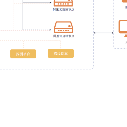
AI 应用
10分钟微调：让0.6B模型媲美235B模
多模态数据信
型
依托云原生高可用架构,实现Dify私有化部署
用1%尺寸在特定领域达到大模型90%以上效果
一个 AI 助手
超强辅助，Bol
即刻拥有 DeepSeek-R1 满血版
在企业官网、通讯软件中为客户提供 AI 客服
多种方案随心选，轻松解锁专属 DeepSeek