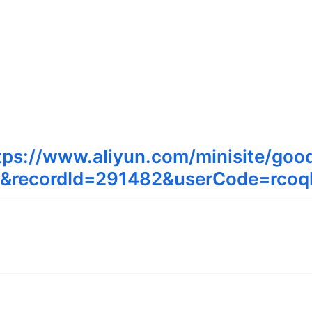
tps://www.aliyun.com/minisite/goo
2&recordId=291482&userCode=rco