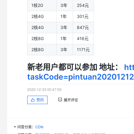
1核2G
3年
254元
2核4G
1年
301元
2核4G
3年
847元
2核8G
1年
416元
2核8G
3年
1171元
新老用户都可以参加 地址：
ht
taskCode=pintuan2020121
2020-12-23 00:47:50
赞同
展开评论
问答分类：
CDN