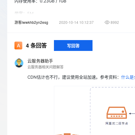
存储
天池大赛
内存使用率：0.23GB / 1GB
Qwen3.7-Plus
云解析DNS
解决方案免费试用 新老
电子合同
最高领取价值200元试用
能看、能想、能动手的多模
安全
网络与CDN
带宽：5M
AI 算法大赛
畅捷通
游客lwwkhb2yn2esg
2020-10-14 10:12:37
8992
大数据开发治理平台 Data
AI 产品 免费试用
网络
安全
云开发大赛
Qwen3-VL-Plus
总共放的就几十个图片以及几十篇文章，为什么每次加载网页都
Tableau 订阅
1亿+ 大模型 tokens 和 
可观测
入门学习赛
中间件
AI空中课堂在线直播课
公司用来推广产品的，但是每日人均访问量不高的，要求不高，
云防火墙
140+云产品 免费试用
4
条回答
写回答
上云与迁云
云原生的云上边界网络安全
产品新客免费试用，最长1
数据库
还是按照CDN内容分发的产品，加速一下？
生态解决方案
大模型服务
企业出海
大模型ACA认证体验
云服务器助手
大数据计算
云服务器相关问题解答
助力企业全员 AI 认知与能
行业生态解决方案
千问AI平台-Token Plan
政企业务
媒体服务
CDN估计也不行，建议使用全站加速。参考资料：
什么是
开发者生态解决方案
企业服务与云通信
千问AI平台-模型体验
AI 开发和 AI 应用解决
在线体验全尺寸、多种模态
域名与网站
Happy 系列大模型
终端用户计算
Serverless
开发工具