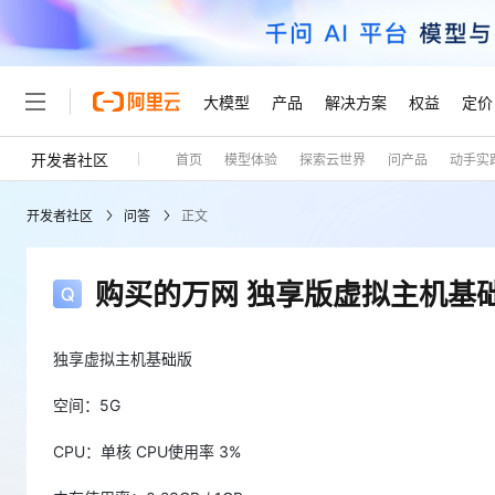
大模型
产品
解决方案
权益
定价
开发者社区
首页
模型体验
探索云世界
问产品
动手实
大模型
产品
解决方案
权益
定价
云市场
伙伴
服务
了解阿里云
精选产品
精选解决方案
普惠上云
产品定价
精选商城
成为销售伙伴
售前咨询
为什么选择阿里云
千问AI平台
开发者社区
问答
正文
了解云产品的定价详情
大模型服务平台百炼
千问办公，解锁你的工作
普惠上云 官方力荐
分销伙伴
在线服务
网站建设
什么是云计算
大
大模型服务与应用平台
企业级Agent产品，直接
云服务器38元/年起，超
咨询伙伴
多端小程序
技术领先
购买的万网 独享版虚拟主机基
云上成本管理
售后服务
轻量应用服务器
Agency Agents：拥
官方推荐返现计划
大模型
精选产品
精选解决方案
Salesforce 国际版订阅
稳定可靠
管理和优化成本
推荐新用户得奖励，单订单
销售伙伴合作计划
自助服务
友盟天域
安全合规
人工智能与机器学习
AI
独享虚拟主机基础版
文本生成
云数据库 RDS
HappyHorse 打造一
云工开物
无影生态合作计划
在线服务
观测云
分析师报告
高校专属算力普惠，学生认
计算
互联网应用开发
空间：5G
Qwen3.8-Max
HOT
Salesforce On Alibaba C
工单服务
Tuya 物联网平台阿里云
研究报告与白皮书
人工智能平台 PAI
快速拥有专属 OpenClaw
大模
Consulting Partner 合
大数据
容器
智能体时代全能旗舰模型
CPU：单核 CPU使用率 3%
免费试用
短信专区
一站式AI开发、训练和推
蓝凌 OA
AI 大模型销售与服务生
现代化应用