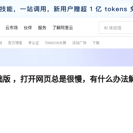
云市场
伙伴
服务
了解阿里云
践
官方博客
考认证
TIANCHI大赛
活动广场
下载
AI 特惠
数据与 API
成为产品伙伴
企业增值服务
最佳实践
价格计算器
AI 场景体
基础软件
产品伙伴合
阿里云认证
市场活动
配置报价
大模型
自助选配和估算价格
新方式
睿译宝，AI翻译排版一步到位
智启 AI 普惠权益
产品生态集成认证中心
企业支持计划
云上春晚
域名与网站
千问官方 MaaS 平台，为开发者和 Agent 而生，新用户赠送 1 亿 + tokens 额度
Qwen Aud
AI Coding
阿里云Maa
2026 阿里云
云服务器 E
为企业打
数据集
Windows
大模型认证
模型
NEW
NEW
交付可用成果
值低价云产品抢先购
上传文档即自动完成翻译和格式还原
至高享 1亿+免费 tokens，加速 Al 应用落地
提供智能易用的域名与建站服务
智能编程，一键
安全可靠、
产品生态伙伴
专家技术服务
云上奥运之旅
弹性计算合作
阿里云中企出
手机三要素
宝塔 Linux
全部认证
础版 ，打开网页总是很慢，有什么办法
价格优势
有专属领域专家
GLM-5.2：长任务时代开源旗舰模型
阿里云 OPC 创新助力计划
千问大模型
即刻拥有 DeepS
AI 电商营销
对象存储 O
大模型
产品生态伙伴工作台
企业增值服务台
云栖战略参考
云存储合作计
云栖大会
身份实名认证
CentOS
训练营
推动算力普惠，释放技术红利
最高返9万
多领域专家智能体,一键组建 AI 虚拟交付团队
快速构建应用程序和网站，即刻迈出上云第一步
至高百万元 Token 补贴，加速一人公司成长
多元化、高性能、安全可靠的大模型服务
真正可用的 1M 上下文,一次完成代码全链路开发
轻松解锁专属 Dee
从图文生成到
云上的中国
数据库合作计
活动全景
短信
Docker
图片和
站式影视创作平台
Hermes Agent，打造自进化智能体
Token Plan 模型订阅计划
数字证书管理服务（原SSL证书）
5 分钟轻松部署
AI 广告创作
无影云电脑
企业成长
NEW
信息公告
看见新力量
云网络合作计
OCR 文字识别
JAVA
证享300元代金券
可视化编排打通从文字构思到成片全链路闭环
全托管，含MySQL、PostgreSQL、SQL Server、MariaDB多引擎
自主进化，持久记忆，越用越聪明
Qwen3.8-Max 首发尝鲜，限时加量 10 倍，夜间低至2折
实现全站HTTPS，呈现可信的WEB访问
图文、视频一
随时随地安
魔搭 Mode
Kimi-K3
HappyHors
NEW
loud
服务实践
官网公告
金融模力时刻
Salesforce O
版
发票查验
全能环境
Claude Code + GStack 打造工程团队
千问办公，限时限量积分加倍
Qoder
低代码高效构
AI 建站
短信服务
型
NEW
作计划
Kimi 最新旗舰模型，长程编程与推理利器
让文字生成流
计划
创新中心
魔搭 ModelSc
健康状态
理服务
让AI从“聊天伙伴”进化为能干活的“数字员工”
安装技能 GStack，拥有专属 AI 工程团队
你的AI工作搭子，覆盖日常办公高频场景
面向真实软件的智能体编程平台
0 代码专业建
客户案例
天气预报查询
操作系统
态合作计划