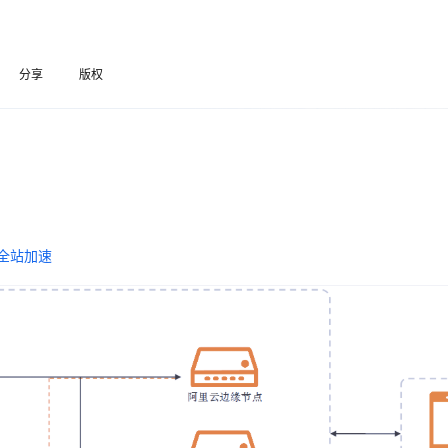
Deepseek-v4-pro
HappyHors
同享
万小智 AI 建站低至 15元/月
Qoder CN
AI 短剧/漫剧
云原生数据库 
快递物流查询
WordPress
成为服务伙
高校合作
点，立即开启云上创新
覆盖公网/内网、递归/权威、移动APP等全场景解析服务
送.CN域名，送备案服务码
基于千问大模型等，支持代码智能生成、研发智能问答
AI助力短剧
态智能体模型
旗舰 MoE 大模型，百万上下文与顶尖推理能力
图生视频，流
Ubuntu
服务生态伙伴
云工开物
企业应用
分享
版权
Works
Night Plan 支持 Qwen 3.8-Max
云原生大数据计算服务 MaxCompute
AI 办公
容器服务 Kub
NEW
GLM-5.2
Wan2.7-T
很卡，进去之后点击速度问题就不大。
Red Hat
30+ 款产品免费体验
Data Agent 驱动的一站式 Data+AI 开发治理平台
夜间 5 折，Qwen/Meoo/TokenPlan 客户专享
面向分析的企业级SaaS模式云数据仓库
AI智能应用
提供一站式管
科研合作
视觉 Coding、空间感知、多模态思考等全面升级
1M上下文，专为长程任务能力而生
ERP
堂（旗舰版）
SUSE
这是升级独享版虚拟主机好还是更换其他的服务器。
智能客服
CRM
防护产品
2个月
自动承接线索
建站小程序
OA 办公系统
AI 应用构建
大模型原生
力提升
财税管理
模板建站
Qoder
大模型服务平台百炼-应用模版
HOT
NEW
全站加速
面向真实软件
个人版上线、团队版降价；千问3.8-Max首发发尝鲜
丰富多元化的应用模版和解决方案
400电话
定制建站
万有无界
大模型服务平台百炼-智能体
方案
广告营销
模板小程序
的模型效果
灵活可视化地构建企业级 Agent
定制小程序
秒悟
人工智能平台 PAI
APP 开发
云端极速 AI 
新一代 AI 视频生成模型，深度适配广告营销等场景
AI Native 的算法工程平台，一站式完成建模、训练、推理服务部署
建站系统