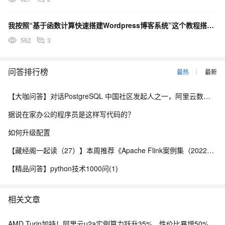
我按照“基于函数计算快速搭建Wordpress博客系统”这个教程搭建了一个基于函数计算+NAS存储的
562
3
问答排行榜
最热
最新
【大咖问答】对话PostgreSQL 中国社区发起人之一，阿里云数据库高级专家 德哥
据说在家办公的程序员是这样写代码的？
如何升级配置
【藏经阁一起读（27）】本周推荐《Apache Flink案例集（2022版）》，你有哪些心得？
【精品问答】python技术1000问(1)
相关文章
AMD Turin加持！阿里云u2a实例算力跃升35%，性价比暴增50%，通用算力新王登场