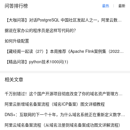
问答排行榜
最热
最新
【大咖问答】对话PostgreSQL 中国社区发起人之一，阿里云数据库高级专家 德哥
据说在家办公的程序员是这样写代码的？
如何升级配置
【藏经阁一起读（27）】本周推荐《Apache Flink案例集（2022版）》，你有哪些心得？
【精品问答】python技术1000问(1)
相关文章
千万别错过！这个国产开源项目彻底改变了你的域名资产管理方式，收藏它相当于多一个安全专家！
阿里云新增域名备案流程（域名ICP备案）图文详细教程
DNS+：互联网的下一个十年，为什么域名系统正在重新定义数字生态？ ——解读《“DNS+”发展白皮书（2023）》
阿里云域名备案流程（从域名注册到域名备案成功图文详解流程）