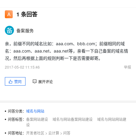
信息
真实
1
条回答
请打印3份，按照样例分别填写并全部邮寄
性核
验单
备案服务
[查看
样例]
亲，前缀不同的域名比如：aaa.com、bbb.com；前缀相同的域
名：aaa.com、aaa.net、aaa.net等，亲看一下自己备案的域名情
注意：此资料以实际情况进行邮寄，个人备
况，然后再根据上面的规则判断一下是否需要邮寄。
网站
案性质，前缀不相同的域名数超过5个（不
建设
2017-05-02 11:15:46
举报
包括5个）时须提供每个域名的网站建设方
方案
案书，网站建设方案书邮寄原件，（可自行
赞同
展开评论
书
撰写，无格式要求）
问答分类：
域名与网站
问答标签：
备案网站建设
域名与网站备案网站建设
域名与网站网站建
这里需要邮寄的资料网站建设方案书，是一定要吗？还是不
设
同前缀的域名超过５个时才要？
问答地址：
开发者社区
>
云计算
>
问答