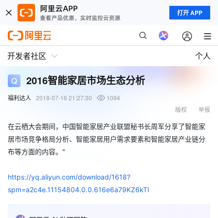
打开 APP
开发者社区
个人
2016智能家居市场生态分析
福利达人
2018-07-16 21:27:30
1094
版权
举报
在云栖大会期间，中国智能家居产业联盟秘书长周军分享了智能家
居市场竞争格局分析、智能家居用户需求要素和智能家居产业链分
布等方面的内容。"
https://yq.aliyun.com/download/1618?
spm=a2c4e.11154804.0.0.616e6a79KZ6kTl