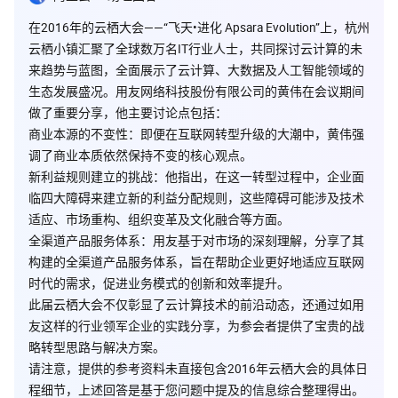
在2016年的云栖大会——“飞天•进化 Apsara Evolution”上，杭州
云栖小镇汇聚了全球数万名IT行业人士，共同探讨云计算的未
来趋势与蓝图，全面展示了云计算、大数据及人工智能领域的
生态发展盛况。用友网络科技股份有限公司的黄伟在会议期间
做了重要分享，他主要讨论点包括：
商业本源的不变性
：即便在互联网转型升级的大潮中，黄伟强
调了商业本质依然保持不变的核心观点。
新利益规则建立的挑战
：他指出，在这一转型过程中，企业面
临四大障碍来建立新的利益分配规则，这些障碍可能涉及技术
适应、市场重构、组织变革及文化融合等方面。
全渠道产品服务体系
：用友基于对市场的深刻理解，分享了其
构建的全渠道产品服务体系，旨在帮助企业更好地适应互联网
时代的需求，促进业务模式的创新和效率提升。
此届云栖大会不仅彰显了云计算技术的前沿动态，还通过如用
友这样的行业领军企业的实践分享，为参会者提供了宝贵的战
略转型思路与解决方案。
请注意，提供的参考资料未直接包含2016年云栖大会的具体日
程细节，上述回答是基于您问题中提及的信息综合整理得出。