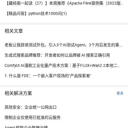
【藏经阁一起读（27）】本周推荐《Apache Flink案例集（2022版）》，你有哪些心得？
【精品问答】python技术1000问(1)
相关文章
老板让我辞退测试外包，引入5个AI测试Agent，3个月后发生的事让全公司沉默
生成式搜索品牌推荐：开发者如何让品牌被 AI 搜索正确引用
ComfyUI AI漫剧工业化量产技术方案｜基于FLUX+Wan2.2本地二次元短剧全链路落地教程
1. 什么是 FDE：一个嵌入客户现场的"产品探索者"
相关解决方案
更多
高效安全：企业统一公网出口
限制企业仅使用已批准的云服务
Agent 赋能企业数据治理