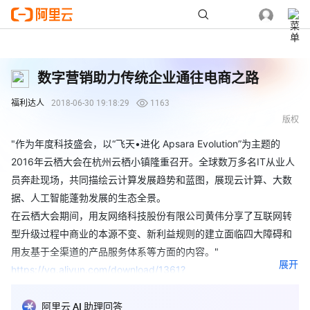
数字营销助力传统企业通往电商之路
福利达人
2018-06-30 19:18:29
1163
版权
"作为年度科技盛会，以“飞天•进化 Apsara Evolution”为主题的
2016年云栖大会在杭州云栖小镇隆重召开。全球数万多名IT从业人
员奔赴现场，共同描绘云计算发展趋势和蓝图，展现云计算、大数
据、人工智能蓬勃发展的生态全景。
在云栖大会期间，用友网络科技股份有限公司黄伟分享了互联网转
型升级过程中商业的本源不变、新利益规则的建立面临四大障碍和
用友基于全渠道的产品服务体系等方面的内容。"
展开
https://yq.aliyun.com/download/1361?
spm=a2c4e.11154804.0.0.e9466a79yJ8MzL
阿里云 AI 助理回答