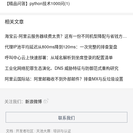
【精品问答】python技术1000问(1)
相关文章
海宝云-阿里云服务器续费太贵？这有一份不同机型降配与省钱方案的“榨干”测评！
代理IP池平均延迟从800ms降到120ms：一次完整的排查复盘
呼叫中心云上快速部署：从域名解析到坐席登录的配置清单
工业化网络犯罪生态演化、DNS 威胁特征与防御范式重构研究
阿里云国际站：阿里邮箱收不到外部邮件？排查MX与反垃圾设置
关注我们：
新浪微博
联系我们
文档
|
开发者社区
|
天池大赛
|
培训与认证