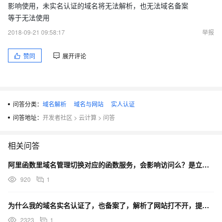
影响使用，未实名认证的域名将无法解析，也无法域名备案
等于无法使用
2018-09-21 09:58:17
举报
赞同
展开评论
问答分类：
域名解析
域名与网站
实人认证
问答地址：
开发者社区
>
云计算
>
问答
相关问答
阿里函数里域名管理切换对应的函数服务，会影响访问么？是立刻生效的吗？
920
1
为什么我的域名实名认证了，也备案了，解析了网站打不开，提示，注册局设置暂停解析(serverHold
2323
1