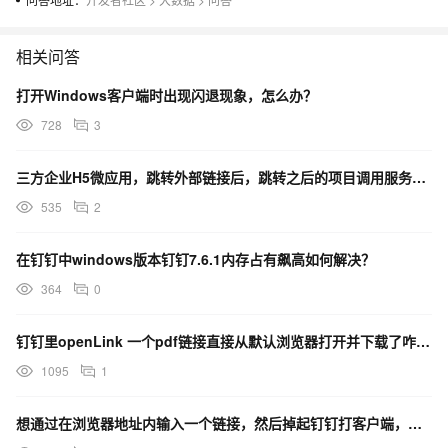
相关问答
打开Windows客户端时出现闪退现象，怎么办？
728
3
三方企业H5微应用，跳转外部链接后，跳转之后的项目调用服务器接口是否还限制必须使用钉钉安全域名
535
2
在钉钉中windows版本钉钉7.6.1内存占有飙高如何解决？
364
0
钉钉里openLink 一个pdf链接直接从默认浏览器打开并下载了咋回事?
1095
1
想通过在浏览器地址内输入一个链接，然后掉起钉钉打客户端，跳转到对应的审批单进行查看，有这种链接吗？