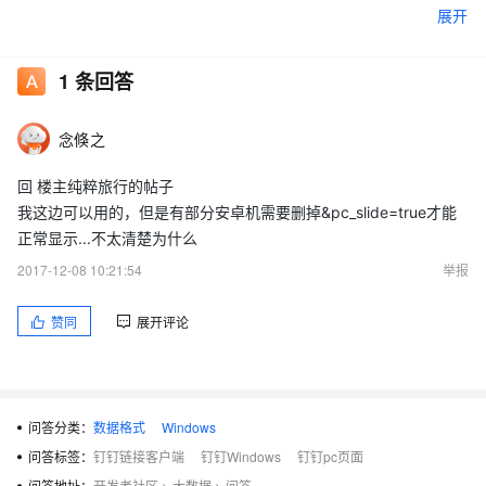
展开
另外《PC端统一跳转协议》文档一直没有完整的接口描述，望完
1
条回答
善。
念倏之
回 楼主纯粹旅行的帖子
我这边可以用的，但是有部分安卓机需要删掉&pc_slide=true才能
正常显示...不太清楚为什么
2017-12-08 10:21:54
举报
赞同
展开评论
问答分类：
数据格式
Windows
问答标签：
钉钉链接客户端
钉钉Windows
钉钉pc页面
问答地址：
开发者社区
>
大数据
>
问答