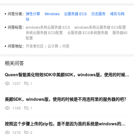
如果问题还未能解决，您可以到阿里云社区进行
免费咨询
，或联系
问答分类：
弹性计算
Windows
云服务器 ECS
日志服务
域名与网
云市场
商家寻求帮助。
站
问答标签：
windows系统云服务器 ECS
windows系统云服务器 ECS配置
系统云服务器 ECS配置
云服务器 ECS系统服务器
服务器IIS
配置
问答地址：
开发者社区
>
云计算
>
问答
相关问答
Queen智能美化特效SDK中美颜SDK，windows版，使用的时候是不用连阿里的服务器的吧？
1237
1
美颜SDK，windows版，使用的时候是不用连阿里的服务器的吧？
1169
1
按照这个步骤上传的zip包，是不是因为我的系统是windows的问题，输入的是pip
1276
0