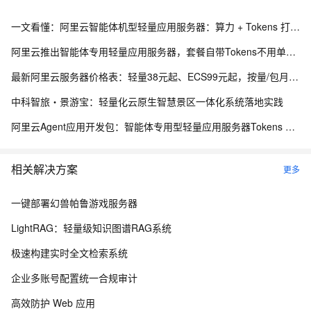
一文看懂：阿里云智能体机型轻量应用服务器：算力 + Tokens 打包，部署 RAG 更划算
阿里云推出智能体专用轻量应用服务器，套餐自带Tokens不用单独买，首页5折优惠
最新阿里云服务器价格表：轻量38元起、ECS99元起，按量/包月/包年，新老用户同享优惠明细参考
中科智旅・景游宝：轻量化云原生智慧景区一体化系统落地实践
阿里云Agent应用开发包：智能体专用型轻量应用服务器Tokens 2亿、4亿及8亿，首月5折活动
相关解决方案
更多
一键部署幻兽帕鲁游戏服务器
LightRAG：轻量级知识图谱RAG系统
极速构建实时全文检索系统
企业多账号配置统一合规审计
高效防护 Web 应用