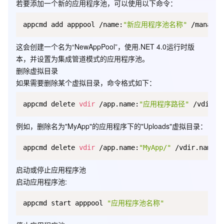
请求跟踪日志
若要添加一个新的应用程序池，可以使用以下命令：
如下执行 appcmd list site 直接列出了IIS上所有的站点，绑定的域
appcmd add apppool /name:
"新应用程序池名称"
名和对应的站点状态。
这会创建一个名为“NewAppPool”，使用.NET 4.0运行时版
本，并设置为集成管道模式的应用程序池。
删除虚拟目录
如果需要删除某个虚拟目录，命令格式如下：
appcmd delete 
vdir
 /app.name:
"应用程序路径"
 /vdir.n
另外我们可以使用appcmd list request /site.name:"网站名称"
或者
例如，删除名为"MyApp"的应用程序下的"Uploads"虚拟目录：
appcmd list requests /apppool.name:应用程序池名称 来查看当
前的http请求数。
appcmd delete 
vdir
 /app.name:
"MyApp/"
 /vdir.name:
"
详细的命令参数可以输入appcmd进行查看和测试
启动或停止应用程序池
启动应用程序池
:
appcmd start apppool 
"应用程序池名称"