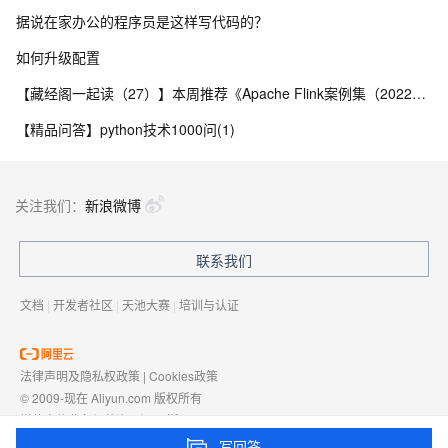
据说在家办公的程序员是这样写代码的？
如何升级配置
【藏经阁一起读（27）】本周推荐《Apache Flink案例集（2022版）》，你有哪些心得？
【精品问答】python技术1000问(1)
关注我们：
新浪微博
联系我们
文档
|
开发者社区
|
天池大赛
|
培训与认证
法律声明及隐私权政策
|
Cookies政策
© 2009-现在 Aliyun.com 版权所有
增值电信业务经营许可证：
浙B2-20080101
域名注册服务机构许可：
浙D3-20210002
写回答