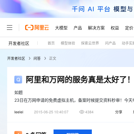
大模型
产品
解决方案
权益
定价
开发者社区
首页
模型体验
探索云世界
问产品
动手实
大模型
产品
解决方案
权益
定价
云市场
伙伴
服务
了解阿里云
精选产品
精选解决方案
普惠上云
产品定价
精选商城
成为销售伙伴
售前咨询
为什么选择阿里云
千问AI平台
开发者社区
问答
正文
了解云产品的定价详情
大模型服务平台百炼
千问办公，解锁你的工作
普惠上云 官方力荐
分销伙伴
在线服务
网站建设
什么是云计算
大
大模型服务与应用平台
企业级Agent产品，直接
云服务器38元/年起，超
咨询伙伴
多端小程序
技术领先
阿里和万网的服务真是太好了
云上成本管理
售后服务
轻量应用服务器
Agency Agents：拥
官方推荐返现计划
大模型
精选产品
精选解决方案
Salesforce 国际版订阅
稳定可靠
管理和优化成本
推荐新用户得奖励，单订单
销售伙伴合作计划
如题
自助服务
友盟天域
安全合规
人工智能与机器学习
AI
文本生成
23日在万网申请的免费虚拟主机，备案时候提交资料秒审！今天
云数据库 RDS
HappyHorse 打造一
云工开物
无影生态合作计划
在线服务
观测云
分析师报告
高校专属算力普惠，学生认
计算
互联网应用开发
leelei
2015-06-25 10:40:07
4384
分享
Qwen3.8-Max
HOT
Salesforce On Alibaba C
工单服务
Tuya 物联网平台阿里云
研究报告与白皮书
人工智能平台 PAI
快速拥有专属 OpenClaw
大模
Consulting Partner 合
大数据
容器
智能体时代全能旗舰模型
免费试用
短信专区
一站式AI开发、训练和推
蓝凌 OA
AI 大模型销售与服务生
现代化应用