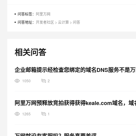
大模型解决方案
迁移与运维管理
问答标签：
阿里万网
快速部署 Dify，高效搭建 
问答地址：
开发者社区
>
云计算
>
问答
专有云
10 分钟在聊天系统中增加
相关问答
企业邮箱提示经检查您绑定的域名DNS服务不是万
1050
2
阿里万网预释放竞拍获得获得keale.com域名
1265
1