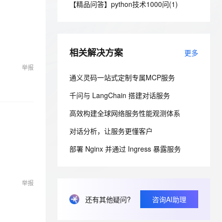
安全
【精品问答】python技术1000问(1)
我要投诉
e-1.1-I2V
Cosyvoice-V3-Flash
PolarDB
上云场景组合购
Milvus 弹性伸缩功能新增节
伴
漫剧创作，剧本、分镜、视频高效生成
100%兼容MySQL、PostgreSQL，兼容Oracle，支持集中和分布式
覆盖90%+业务场景，专享组合折扣价
点支持范围
畅自然，细节丰富
高表现力语音合成大模型，语音克隆听感自然
VPN
ernetes 版 ACK
云聚AI 严选权益
AI 原生数据库服务发布
SSL 证书
2V
Fun-ASR
，一键激活高效办公新体验
理容器应用的 K8s 服务
精选AI产品，从模型到应用全链提效
Agent 数据网关
相关解决方案
更多
文戏情感细腻自然，动作戏激烈拳拳到肉，实现更强表演能力
支持中英文自由切换，具备更强的噪声鲁棒性
堡垒机
举报
AI 用量加速计划
云原生数据库 PolarDB
防火墙
通义灵码一站式定制专属MCP服务
、识别商机，让客服更高效、服务更出色。
新老同享，达量后返
Agentic Database 发布
主机安全
应用
千问与 LangChain 搭建对话服务
高效构建全球网络服务性能观测体系
千问办公
NEW
AI 应用及服务市场
的智能体编程平台
一站式AI生产力平台
对话分析，让服务更懂客户
AI 应用
伶鹊
部署 Nginx 并通过 Ingress 暴露服务
企业级人与Agent协作平台，接入和调度多个数字员工
智能客服平台，对话机器人、对话分析、智能外呼
大模型
大模型服务平台百炼 - 全妙
自然语言处理
举报
应用创作平台
多模态内容创作工具，已接入 DeepSeek
数据标注
还有其他疑问?
咨询AI助理
机器学习