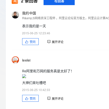
存储
2
条回答
天池大赛
写回答
Qwen3.7-Plus
云解析DNS
解决方案免费试用 新老
电子合同
最高领取价值200元试用
能看、能想、能动手的多模
安全
网络与CDN
AI 算法大赛
我的中国
畅捷通
R&amp;S网络资深工程师 ，阿里云论坛官方版主，阿里云云计算
大数据开发治理平台 Data
AI 产品 免费试用
网络
安全
云开发大赛
Qwen3-VL-Plus
Tableau 订阅
1亿+ 大模型 tokens 和 
表示我的是一天
可观测
入门学习赛
中间件
AI空中课堂在线直播课
2015-06-25 12:23:46
云防火墙
140+云产品 免费试用
上云与迁云
云原生的云上边界网络安全
产品新客免费试用，最长1
数据库
赞同
展开评论
生态解决方案
大模型服务
企业出海
大模型ACA认证体验
大数据计算
助力企业全员 AI 认知与能
行业生态解决方案
千问AI平台-Token Plan
政企业务
媒体服务
leelei
开发者生态解决方案
企业服务与云通信
Re阿里和万网的服务真是太好了！
千问AI平台-模型体验
AI 开发和 AI 应用解决
在线体验全尺寸、多种模态
域名与网站
大神们来吐槽吧
Happy 系列大模型
终端用户计算
2015-06-25 10:42:33
赞同
展开评论
Serverless
开发工具