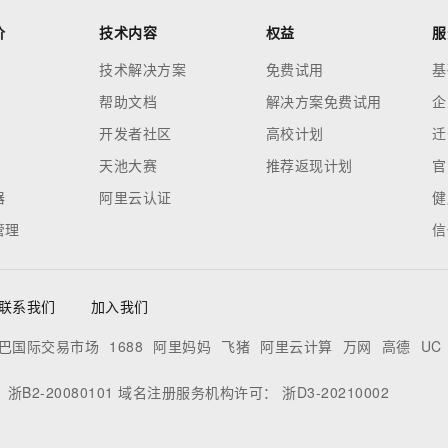
价
技术内容
权益
服
技术解决方案
免费试用
基
帮助文档
解决方案免费试用
企
开发者社区
高校计划
迁
天池大赛
推荐返现计划
官
器
阿里云认证
健
管理
信
联系我们
加入我们
巴国际交易市场
1688
阿里妈妈
飞猪
阿里云计算
万网
高德
UC
：
浙B2-20080101
域名注册服务机构许可：
浙D3-20210002