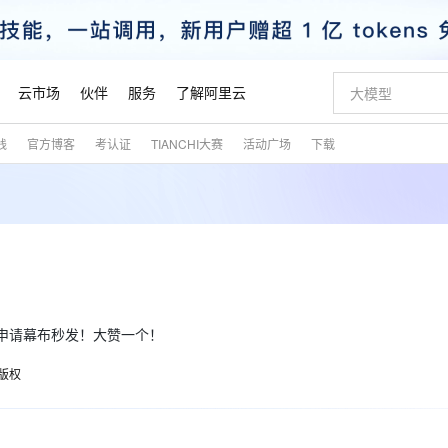
云市场
伙伴
服务
了解阿里云
践
官方博客
考认证
TIANCHI大赛
活动广场
下载
AI 特惠
数据与 API
成为产品伙伴
企业增值服务
最佳实践
价格计算器
AI 场景体
基础软件
产品伙伴合
阿里云认证
市场活动
配置报价
大模型
自助选配和估算价格
新方式
睿译宝，AI翻译排版一步到位
智启 AI 普惠权益
产品生态集成认证中心
企业支持计划
云上春晚
域名与网站
千问官方 MaaS 平台，为开发者和 Agent 而生，新用户赠送 1 亿 + tokens 额度
Qwen Aud
AI Coding
阿里云Maa
2026 阿里云
云服务器 E
为企业打
数据集
Windows
大模型认证
模型
NEW
NEW
交付可用成果
值低价云产品抢先购
上传文档即自动完成翻译和格式还原
至高享 1亿+免费 tokens，加速 Al 应用落地
提供智能易用的域名与建站服务
智能编程，一键
安全可靠、
产品生态伙伴
专家技术服务
云上奥运之旅
弹性计算合作
阿里云中企出
手机三要素
宝塔 Linux
全部认证
！
价格优势
有专属领域专家
GLM-5.2：长任务时代开源旗舰模型
阿里云 OPC 创新助力计划
千问大模型
即刻拥有 DeepS
AI 电商营销
对象存储 O
大模型
产品生态伙伴工作台
企业增值服务台
云栖战略参考
云存储合作计
云栖大会
身份实名认证
CentOS
训练营
推动算力普惠，释放技术红利
最高返9万
多领域专家智能体,一键组建 AI 虚拟交付团队
快速构建应用程序和网站，即刻迈出上云第一步
至高百万元 Token 补贴，加速一人公司成长
多元化、高性能、安全可靠的大模型服务
真正可用的 1M 上下文,一次完成代码全链路开发
轻松解锁专属 Dee
从图文生成到
云上的中国
数据库合作计
活动全景
短信
Docker
图片和
申请幕布秒发！大赞一个！
站式影视创作平台
Hermes Agent，打造自进化智能体
Token Plan 模型订阅计划
数字证书管理服务（原SSL证书）
5 分钟轻松部署
AI 广告创作
无影云电脑
企业成长
NEW
信息公告
看见新力量
云网络合作计
OCR 文字识别
JAVA
证享300元代金券
可视化编排打通从文字构思到成片全链路闭环
全托管，含MySQL、PostgreSQL、SQL Server、MariaDB多引擎
自主进化，持久记忆，越用越聪明
Qwen3.8-Max 首发尝鲜，限时加量 10 倍，夜间低至2折
实现全站HTTPS，呈现可信的WEB访问
图文、视频一
随时随地安
版权
魔搭 Mode
Kimi-K3
HappyHors
NEW
loud
服务实践
官网公告
金融模力时刻
Salesforce O
版
发票查验
全能环境
Claude Code + GStack 打造工程团队
千问办公，限时限量积分加倍
Qoder
低代码高效构
AI 建站
短信服务
型
NEW
作计划
Kimi 最新旗舰模型，长程编程与推理利器
让文字生成流
计划
创新中心
魔搭 ModelSc
健康状态
理服务
让AI从“聊天伙伴”进化为能干活的“数字员工”
安装技能 GStack，拥有专属 AI 工程团队
你的AI工作搭子，覆盖日常办公高频场景
面向真实软件的智能体编程平台
0 代码专业建
客户案例
天气预报查询
操作系统
态合作计划