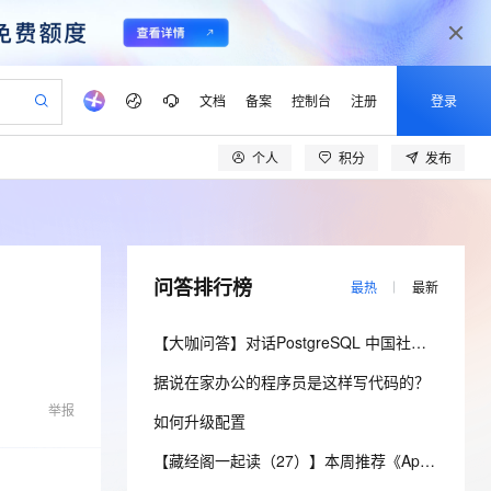
文档
备案
控制台
注册
登录
个人
积分
发布
验
作计划
器
AI 活动
专业服务
服务伙伴合作计划
开发者社区
加入我们
产品动态
服务平台百炼
阿里云 OPC 创新助力计划
一站式生成采购清单，支持单品或批量购买
io：打造专属 AI 语音助手
S产品伙伴计划（繁花）
峰会
CS
造的大模型服务与应用开发平台
一句话生成原生可编辑精美 PPT 文稿
AI 生产力先锋
Al MaaS 服务伙伴赋能合作
域名
博文
Careers
至高可申请百万元
Qwen3.8-Max 模型上线
开启高性价比 AI 编程新体验
弹性可伸缩的云计算服务
Qwen-Audio-3.0-Realtime 端到端实时语音角色扮演
输入一句话想法, 轻松生成专业的 PPT
先锋实践拓展 AI 生产力的边界
Token 补贴，五大权
计划
海大会
伙伴信用分合作计划
商标
问答
社会招聘
问答排行榜
最热
最新
益加速 OPC 成功
eek-V4-Pro
SS
一键部署幻兽帕鲁游戏服务器
飞天发布时刻
HOT
Open Search 向量检索版支
划
备案
电子书
校园招聘
pSeek-V4-Pro
视频创作，一键激活电商全链路生产力
稳定、安全、高性价比、高性能的云存储服务
一键购买专属联机服务器，轻松开启游戏
所见，即是所愿
持视频检索 Pipeline 功能
更多支持
【大咖问答】对话PostgreSQL 中国社区发起人之一，阿里云数据库高级专家 德哥
划
公司注册
镜像站
视频生成
语音识别与合成
专属 QwenPaw
漫剧工坊：一站式动画创作平台
AI 实训营
HOT
应用身份服务 (IDaaS)
据说在家办公的程序员是这样写代码的？
合作伙伴培训与认证
划
上云迁移
站生成，高效打造优质广告素材
全接入的云上超级电脑
从聊天伙伴进化为能主动干活的本地数字员工
快速生产连贯的高质量长漫剧
从基础到进阶，Agent 创客手把手教你
OpenClaw 管理能力上线
举报
lScope
我要反馈
e-1.1-T2V
Qwen3-TTS-Flash
如何升级配置
查询合作伙伴
n Alibaba Cloud ISV 合作
代维服务
建企业门户网站
10 分钟搭建微信、支付宝小程序
MaxCompute MaxFrame 提
畅细腻的高质量视频
离线语音合成大模型，多语言方言自适应，低延迟高稳定
创新加速
ope
登录合作伙伴管理后台
【藏经阁一起读（27）】本周推荐《Apache Flink案例集（2022版）》，你有哪些心得？
我要建议
站，无忧落地极速上线
以可视化方式快速构建移动和 PC 门户网站
国内短信简单易用，安全可靠，秒级触达，全球覆盖200+国家和地区。
高效部署网站，快速应用到小程序
供自动弹性内存功能