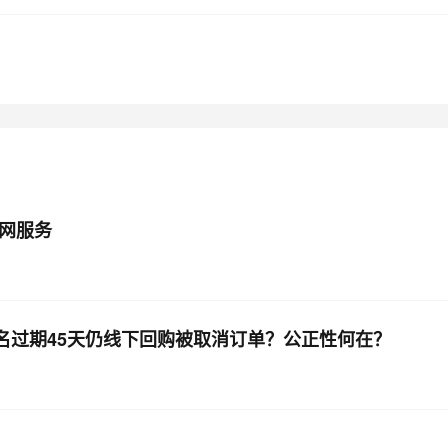
AI 应用
10分钟微调：让0.6B模型媲美235B模
多模态数据信
型
依托云原生高可用架构,实现Dify私有化部署
用1%尺寸在特定领域达到大模型90%以上效果
一个 AI 助手
超强辅助，Bol
即刻拥有 DeepSeek-R1 满血版
在企业官网、通讯软件中为客户提供 AI 客服
多种方案随心选，轻松解锁专属 DeepSeek
网服务
，域名过期45天仍线下回购被取消订单？公正性何在？