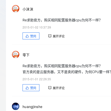
存储
天池大赛
Qwen3.7-Plus
云解析DNS
解决方案免费试用 新老
电子合同
小沫沫
最高领取价值200元试用
能看、能想、能动手的多模
安全
网络与CDN
AI 算法大赛
畅捷通
大数据开发治理平台 Data
AI 产品 免费试用
网络
安全
Re求助官方，购买相同配置服务器cpu为何不一样？
云开发大赛
Qwen3-VL-Plus
Tableau 订阅
1亿+ 大模型 tokens 和 
2015-01-02 10:37:39
可观测
入门学习赛
中间件
AI空中课堂在线直播课
云防火墙
140+云产品 免费试用
赞同
展开评论
上云与迁云
云原生的云上边界网络安全
产品新客免费试用，最长1
数据库
生态解决方案
大模型服务
企业出海
大模型ACA认证体验
大数据计算
零下
助力企业全员 AI 认知与能
行业生态解决方案
千问AI平台-Token Plan
政企业务
媒体服务
开发者生态解决方案
Re求助官方，购买相同配置服务器cpu为何不一样？
企业服务与云通信
官方卖的是云服务器，又不是卖的硬件，为何CPU要一样
千问AI平台-模型体验
AI 开发和 AI 应用解决
2015-01-01 22:26:35
在线体验全尺寸、多种模态
域名与网站
赞同
展开评论
Happy 系列大模型
终端用户计算
Serverless
huangjinshe
开发工具