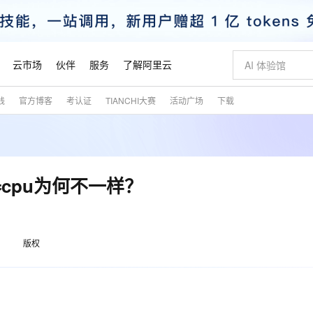
云市场
伙伴
服务
了解阿里云
践
官方博客
考认证
TIANCHI大赛
活动广场
下载
AI 特惠
数据与 API
成为产品伙伴
企业增值服务
最佳实践
价格计算器
AI 场景体
基础软件
产品伙伴合
阿里云认证
市场活动
配置报价
大模型
自助选配和估算价格
新方式
睿译宝，AI翻译排版一步到位
智启 AI 普惠权益
产品生态集成认证中心
企业支持计划
云上春晚
域名与网站
千问官方 MaaS 平台，为开发者和 Agent 而生，新用户赠送 1 亿 + tokens 额度
Qwen Aud
AI Coding
阿里云Maa
2026 阿里云
云服务器 E
为企业打
数据集
Windows
大模型认证
模型
NEW
NEW
交付可用成果
值低价云产品抢先购
上传文档即自动完成翻译和格式还原
至高享 1亿+免费 tokens，加速 Al 应用落地
提供智能易用的域名与建站服务
智能编程，一键
安全可靠、
产品生态伙伴
专家技术服务
云上奥运之旅
弹性计算合作
阿里云中企出
手机三要素
宝塔 Linux
全部认证
cpu为何不一样？
价格优势
有专属领域专家
GLM-5.2：长任务时代开源旗舰模型
阿里云 OPC 创新助力计划
千问大模型
即刻拥有 DeepS
AI 电商营销
对象存储 O
大模型
产品生态伙伴工作台
企业增值服务台
云栖战略参考
云存储合作计
云栖大会
身份实名认证
CentOS
训练营
推动算力普惠，释放技术红利
最高返9万
多领域专家智能体,一键组建 AI 虚拟交付团队
快速构建应用程序和网站，即刻迈出上云第一步
至高百万元 Token 补贴，加速一人公司成长
多元化、高性能、安全可靠的大模型服务
真正可用的 1M 上下文,一次完成代码全链路开发
轻松解锁专属 Dee
从图文生成到
云上的中国
数据库合作计
活动全景
短信
Docker
图片和
站式影视创作平台
Hermes Agent，打造自进化智能体
Token Plan 模型订阅计划
数字证书管理服务（原SSL证书）
5 分钟轻松部署
AI 广告创作
无影云电脑
企业成长
NEW
信息公告
版权
看见新力量
云网络合作计
OCR 文字识别
JAVA
证享300元代金券
可视化编排打通从文字构思到成片全链路闭环
全托管，含MySQL、PostgreSQL、SQL Server、MariaDB多引擎
自主进化，持久记忆，越用越聪明
Qwen3.8-Max 首发尝鲜，限时加量 10 倍，夜间低至2折
实现全站HTTPS，呈现可信的WEB访问
图文、视频一
随时随地安
魔搭 Mode
Kimi-K3
HappyHors
NEW
loud
服务实践
官网公告
金融模力时刻
Salesforce O
版
发票查验
全能环境
Claude Code + GStack 打造工程团队
千问办公，限时限量积分加倍
Qoder
低代码高效构
AI 建站
短信服务
型
NEW
作计划
Kimi 最新旗舰模型，长程编程与推理利器
让文字生成流
计划
创新中心
魔搭 ModelSc
健康状态
理服务
让AI从“聊天伙伴”进化为能干活的“数字员工”
安装技能 GStack，拥有专属 AI 工程团队
你的AI工作搭子，覆盖日常办公高频场景
面向真实软件的智能体编程平台
0 代码专业建
客户案例
天气预报查询
操作系统
态合作计划