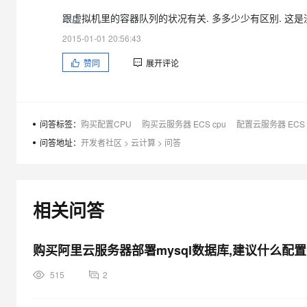
大模型解决方案
跟虚拟机里的容器队列的状况有关. 多多少少有区别. 这是
迁移与运维管理
快速部署 Dify，高效搭建 
2015-01-01 20:56:43
专有云
赞同
展开评论
10 分钟在聊天系统中增加
问答标签：
购买配置CPU
购买云服务器 ECS cpu
配置云服务器 ECS 
问答地址：
开发者社区
>
云计算
>
问答
相关问答
购买阿里云服务器部署mysql数据库,建议什么配置
515
2