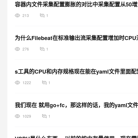
容器内文件采集配置膨胀的对比中采集配置从50增加到1000
213
1
为什么Filebeat在标准输出流采集配置增加时CPU
276
1
s工具的CPU和内存规格现在能在yaml文件里面
1222
1
我们现在 就用go+fc，那这样的话，我的yaml
1029
1