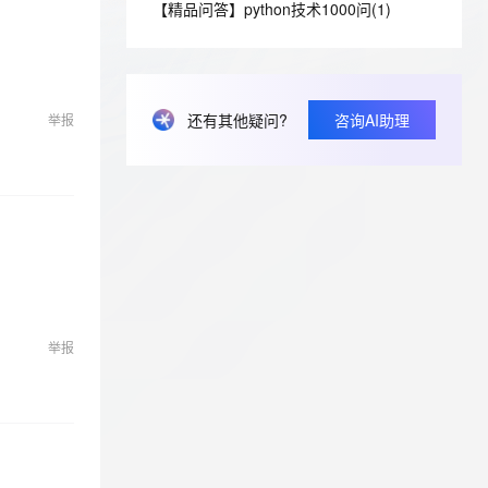
安全
【精品问答】python技术1000问(1)
我要投诉
e-1.1-I2V
Cosyvoice-V3-Flash
PolarDB
上云场景组合购
Milvus 弹性伸缩功能新增节
伴
漫剧创作，剧本、分镜、视频高效生成
100%兼容MySQL、PostgreSQL，兼容Oracle，支持集中和分布式
覆盖90%+业务场景，专享组合折扣价
点支持范围
畅自然，细节丰富
高表现力语音合成大模型，语音克隆听感自然
VPN
ernetes 版 ACK
云聚AI 严选权益
AI 原生数据库服务发布
SSL 证书
2V
Fun-ASR
，一键激活高效办公新体验
理容器应用的 K8s 服务
精选AI产品，从模型到应用全链提效
Agent 数据网关
还有其他疑问?
咨询AI助理
举报
文戏情感细腻自然，动作戏激烈拳拳到肉，实现更强表演能力
支持中英文自由切换，具备更强的噪声鲁棒性
堡垒机
AI 用量加速计划
云原生数据库 PolarDB
防火墙
、识别商机，让客服更高效、服务更出色。
新老同享，达量后返
Agentic Database 发布
主机安全
应用
千问办公
NEW
AI 应用及服务市场
的智能体编程平台
一站式AI生产力平台
AI 应用
伶鹊
企业级人与Agent协作平台，接入和调度多个数字员工
智能客服平台，对话机器人、对话分析、智能外呼
举报
大模型
大模型服务平台百炼 - 全妙
自然语言处理
应用创作平台
多模态内容创作工具，已接入 DeepSeek
数据标注
机器学习