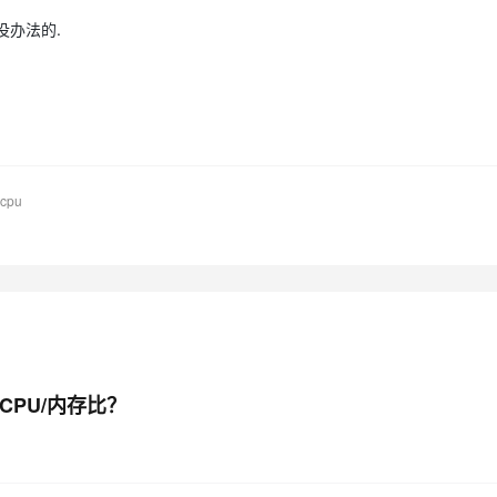
没办法的.
AI 应用
10分钟微调：让0.6B模型媲美235B模
多模态数据信
型
依托云原生高可用架构,实现Dify私有化部署
用1%尺寸在特定领域达到大模型90%以上效果
一个 AI 助手
超强辅助，Bol
即刻拥有 DeepSeek-R1 满血版
在企业官网、通讯软件中为客户提供 AI 客服
多种方案随心选，轻松解锁专属 DeepSeek
cpu
CPU/内存比？