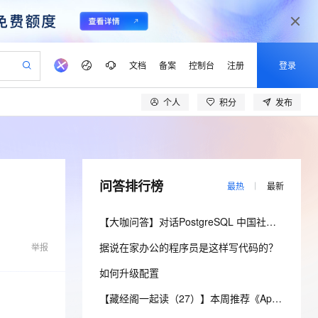
文档
备案
控制台
注册
登录
个人
积分
发布
验
作计划
器
AI 活动
专业服务
服务伙伴合作计划
开发者社区
加入我们
产品动态
服务平台百炼
阿里云 OPC 创新助力计划
一站式生成采购清单，支持单品或批量购买
io：打造专属 AI 语音助手
S产品伙伴计划（繁花）
峰会
CS
造的大模型服务与应用开发平台
一句话生成原生可编辑精美 PPT 文稿
AI 生产力先锋
Al MaaS 服务伙伴赋能合作
域名
博文
Careers
至高可申请百万元
Qwen3.8-Max 模型上线
开启高性价比 AI 编程新体验
弹性可伸缩的云计算服务
Qwen-Audio-3.0-Realtime 端到端实时语音角色扮演
输入一句话想法, 轻松生成专业的 PPT
先锋实践拓展 AI 生产力的边界
Token 补贴，五大权
计划
海大会
伙伴信用分合作计划
商标
问答
社会招聘
问答排行榜
最热
最新
益加速 OPC 成功
eek-V4-Pro
SS
一键部署幻兽帕鲁游戏服务器
飞天发布时刻
HOT
Open Search 向量检索版支
划
备案
电子书
校园招聘
pSeek-V4-Pro
视频创作，一键激活电商全链路生产力
稳定、安全、高性价比、高性能的云存储服务
一键购买专属联机服务器，轻松开启游戏
所见，即是所愿
持视频检索 Pipeline 功能
更多支持
【大咖问答】对话PostgreSQL 中国社区发起人之一，阿里云数据库高级专家 德哥
划
公司注册
镜像站
视频生成
语音识别与合成
专属 QwenPaw
漫剧工坊：一站式动画创作平台
AI 实训营
HOT
应用身份服务 (IDaaS)
据说在家办公的程序员是这样写代码的？
合作伙伴培训与认证
举报
划
上云迁移
站生成，高效打造优质广告素材
全接入的云上超级电脑
从聊天伙伴进化为能主动干活的本地数字员工
快速生产连贯的高质量长漫剧
从基础到进阶，Agent 创客手把手教你
OpenClaw 管理能力上线
lScope
我要反馈
e-1.1-T2V
Qwen3-TTS-Flash
如何升级配置
查询合作伙伴
n Alibaba Cloud ISV 合作
代维服务
建企业门户网站
10 分钟搭建微信、支付宝小程序
MaxCompute MaxFrame 提
畅细腻的高质量视频
离线语音合成大模型，多语言方言自适应，低延迟高稳定
创新加速
ope
登录合作伙伴管理后台
【藏经阁一起读（27）】本周推荐《Apache Flink案例集（2022版）》，你有哪些心得？
我要建议
站，无忧落地极速上线
以可视化方式快速构建移动和 PC 门户网站
国内短信简单易用，安全可靠，秒级触达，全球覆盖200+国家和地区。
高效部署网站，快速应用到小程序
供自动弹性内存功能