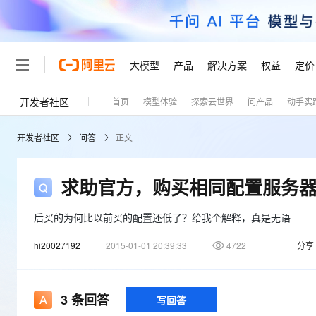
大模型
产品
解决方案
权益
定价
开发者社区
首页
模型体验
探索云世界
问产品
动手实
大模型
产品
解决方案
权益
定价
云市场
伙伴
服务
了解阿里云
精选产品
精选解决方案
普惠上云
产品定价
精选商城
成为销售伙伴
售前咨询
为什么选择阿里云
千问AI平台
开发者社区
问答
正文
了解云产品的定价详情
大模型服务平台百炼
千问办公，解锁你的工作
普惠上云 官方力荐
分销伙伴
在线服务
网站建设
什么是云计算
大
大模型服务与应用平台
企业级Agent产品，直接
云服务器38元/年起，超
咨询伙伴
多端小程序
技术领先
求助官方，购买相同配置服务器
云上成本管理
售后服务
轻量应用服务器
Agency Agents：拥
官方推荐返现计划
大模型
精选产品
精选解决方案
Salesforce 国际版订阅
稳定可靠
管理和优化成本
推荐新用户得奖励，单订单
销售伙伴合作计划
后买的为何比以前买的配置还低了？给我个解释，真是无语
自助服务
友盟天域
安全合规
人工智能与机器学习
AI
文本生成
云数据库 RDS
HappyHorse 打造一
云工开物
无影生态合作计划
在线服务
hi20027192
2015-01-01 20:39:33
4722
分享
观测云
分析师报告
高校专属算力普惠，学生认
计算
互联网应用开发
Qwen3.8-Max
HOT
Salesforce On Alibaba C
工单服务
Tuya 物联网平台阿里云
研究报告与白皮书
人工智能平台 PAI
快速拥有专属 OpenClaw
大模
Consulting Partner 合
大数据
容器
智能体时代全能旗舰模型
免费试用
短信专区
3
条回答
一站式AI开发、训练和推
写回答
蓝凌 OA
AI 大模型销售与服务生
现代化应用