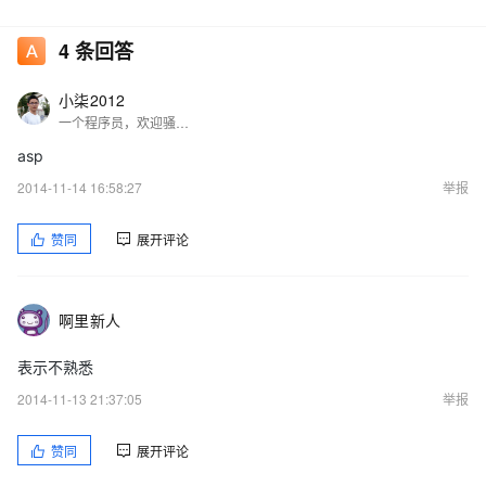
4
条回答
小柒2012
一个程序员，欢迎骚扰！！！
根 据微软公布的计划，在该公司下一次发布.NET开发框架时，整个
asp
服务器开发环境，从ASP.NET 5下至Common Language Runtime
2014-11-14 16:58:27
举报
和Base Class Libraries，都将实现开源。开发者可在多平台环境中
开发基于云的.NET应用，微软也承诺未来将会在Mac和Linux系统
赞同
展开评论
上提供对.NET核心 服务器运行环境及框架的支持。
微软开源.NET开发环境的决策是对未来长期发展的一次押注。公司
啊里新人
开发者部门副总裁S. Somasegar对此表示，开源.NET将能让更多
的开发者加入到这个开发平台，也能让现在的.NET开发人员面向更
表示不熟悉
多用户。
2014-11-13 21:37:05
举报
赞同
展开评论