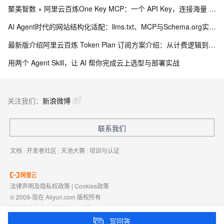
聚美智数 × 阿里云百炼One Key MCP：一个 API Key，连接海量 Agent 生态
AI Agent时代的网站结构化适配：llms.txt、MCP与Schema.org实践研究
最新版介绍阿里云百炼 Token Plan 订阅方案介绍：从计费逻辑到选型指南
用两个 Agent Skill，让 AI 帮你完成云上选型与部署实战
关注我们：
新浪微博
联系我们
文档
|
开发者社区
|
天池大赛
|
培训与认证
法律声明及隐私权政策
|
Cookies政策
© 2009-现在 Aliyun.com 版权所有
增值电信业务经营许可证：
浙B2-20080101
域名注册服务机构许可：
浙D3-20210002
写回答