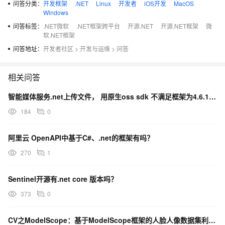
问答分类：
开发框架
.NET
Linux
开发者
iOS开发
MacOS
Windows
问答标签：
.NET微软
.NET框架跨平台
开源.NET
开源.NET框架
微
软.NET框架
问答地址：
开发者社区
>
开发与运维
>
问答
相关问答
智能媒体服务.net上传文件， 用原生oss sdk 不满足框架为4.6.1还有其他方式能上传吗？
184
0
阿里云 OpenAPI中基于C#、.net的框架有吗？
270
1
Sentinel开源有.net core 版本吗？
373
0
CV之ModelScope：基于ModelScope框架的人脸人像数据集利用DCT-Net算法实现人