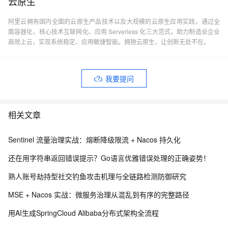
云原生
阿里云拥有国内全面的云原生产品技术以及大规模的云原生应用实践，通过全
面容器化、核心技术互联网化、应用 Serverless 化三大范式，助力制造业企业
高效上云，实现系统稳定、应用敏捷智能。拥抱云原生，让创新无处不在。
我要提问
相关文章
Sentinel 流量治理实战：熔断降级限流 + Nacos 持久化
还在用字符串返回错误提示？Go语言优雅错误处理的正确姿势！
熟人账号劫持型社交钓鱼攻击机理与全链路检测防御研究
MSE + Nacos 实战：微服务治理从混乱到有序的完整路径
用AI生成SpringCloud Alibaba分布式架构全流程