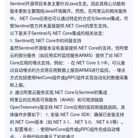
Sentinel开源项目本身主要针对Java生态，因此其核心功能和
版本更新主要围绕Java环境展开。然而，在阿里云的相关服务
中，.NET Core应用也可以通过特定的方式与Sentinel集成，尽
管Sentinel官方并未直接提供.NET Core的原生支持。
以下是关于Sentinel与.NET Core集成的相关信息：
1.
Sentinel在.NET Core中的间接支持
虽然Sentinel开源版本没有直接提供.NET Core的支持，但阿里
云的部分服务（如应用实时监控服务ARMS）提供了对.NET
Core应用的埋点支持。例如： - 在.NET Core 3.1中，可以通
过自动埋点的方式将应用数据上报到ARMS进行监控。 - 埋点
方式包括使用NetCore组件或gRPC组件实现自动化的数据采集
和上报。
2.
通过阿里云服务实现.NET Core与Sentinel的集成
阿里云的应用高可用服务（AHAS）和可观测链路
OpenTelemetry版支持.NET Core应用的监控和链路追踪。具
体操作步骤如下： 1.
安装.NET Core SDK
：确保已安装支持
的.NET Core版本（如.NET 3.1、.NET 5.0、.NET 6.0等）。
2.
配置埋点
： - 使用NetCore组件或gRPC组件完成自动埋
点。 - 示例代码中展示了如何通过