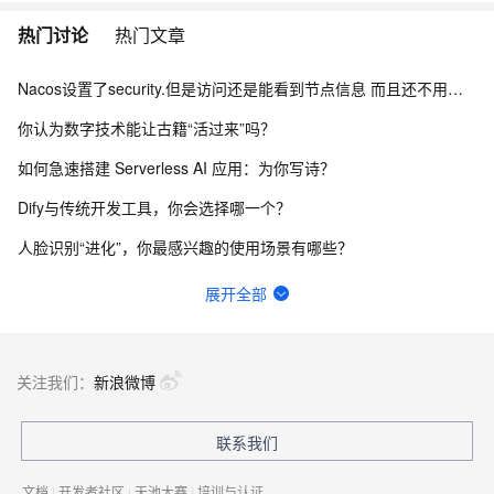
热门讨论
热门文章
Nacos设置了security.但是访问还是能看到节点信息 而且还不用验证身份怎么办？
你认为数字技术能让古籍“活过来”吗？
如何急速搭建 Serverless AI 应用：为你写诗？
Dify与传统开发工具，你会选择哪一个？
人脸识别“进化”，你最感兴趣的使用场景有哪些？
请问主域名备案了，子域名还要备案吗？
展开全部
函数计算fc的sd的图库浏览器真的装不上去，不显示，怎么回事？
一键生成讲解视频，AI的理解和生成能力到底有多强？
关注我们：
新浪微博
函数计算中，fc上链接数据库比ecs上慢了好多，这个现在有优化吗？
联系我们
网站、小程序和APP共用内容接口，更新后数据不同步怎么排查？
文档
|
开发者社区
|
天池大赛
|
培训与认证