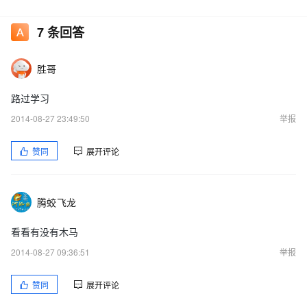
昨晚瘫痪4次，在这之前1个有有过一次，再之前是半个月，，，，
7
条回答
爆发时间和日期都没规律。头痛
胜哥
路过学习
2014-08-27 23:49:50
举报
赞同
展开评论
腾蛟飞龙
看看有没有木马
2014-08-27 09:36:51
举报
赞同
展开评论