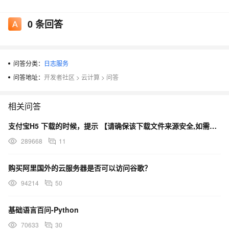
首的协同OA软件，则成为了企业最好的选择。
0
条回答
过冬法则
在经济危机的漩涡里，企业的招聘计划往往也随之减少或冻
结，甚至会作出精简裁员等人事调整。而这也意味着留下的员工必
须承担更多的责任。以往两个人的工作量，现在可能会让一个人承
问答分类：
日志服务
担，这时候除了员工能力需要增强之外，效率的提升也显得格外重
问答地址：
开发者社区
>
云计算
>
问答
要。
面对艰难的市场环境，企业的凝聚力显得尤为重要。此时，增
相关问答
加成员之间的沟通必不可少。全体管理层和员工必须都有一个共同
支付宝H5 下载的时候，提示 【请确保该下载文件来源安全,如需浏览,请长按网址复制后使用浏览器访问】
的目标，并且朝着这个目标坚定不移的前进。在企业成员的相互沟
289668
11
通中，还有一个更为重要的作用是产生了知识的共享，并由此可能
导致企业的创新。这将能大大提高企业在市场中的竞争力。
购买阿里国外的云服务器是否可以访问谷歌？
运营成本的减少也是企业过冬主要考虑的因素。以前汇报工作
都打印出来，现在能不能改成邮件或者电子文件？以前沟通动不动
94214
50
就用电话，现在能否加入即时通讯系统？办公耗材、通讯费用等费
基础语言百问-Python
用的减少，在经济危机的环境中，有着更为重要的意义。
综上所述，企业可以通过多种途径修炼内功，增强自身在经济
70633
30