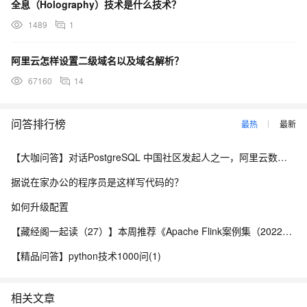
全息（Holography）技术是什么技术？
除此此外、协同OA的自动化办公基础，也将大大节约企业在耗
材等方面的成本。
1489
1
面对经济危机海啸，企业只有提高自身素质，增加产品竞争
力，才能免于被掀翻了的风险。协同OA软件虽然不能彻底改变企业
阿里云怎样设置二级域名以及域名解析？
的基本面，但是在提高效率和节约资源之后，企业已经被赋予了更
67160
14
多抗击风险的能力，对于他们来说，这个最坏的时代，也将成为最
好的时代。
信商食品网
ERP系统
问答排行榜
最热
最新
【大咖问答】对话PostgreSQL 中国社区发起人之一，阿里云数据库高级专家 德哥
据说在家办公的程序员是这样写代码的？
如何升级配置
【藏经阁一起读（27）】本周推荐《Apache Flink案例集（2022版）》，你有哪些心得？
【精品问答】python技术1000问(1)
相关文章