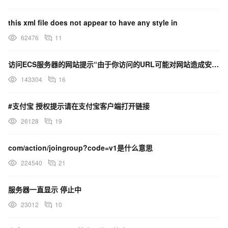
寒冬里的免疫力。
OA的力量
this xml file does not appear to have any style in
即使没有遭遇经济危机，协同OA软件也成为企业提高工作效
62476
11
率、达成商业目标的首选。而经济危机的到来，则将协同OA的功能
进一步放大。
访问ECS服务器的网站提示“由于你访问的URL可能对网站造成安全威胁，您的访问被阻断”，这是什么原因？
对于企业提高效率的需求来说，以泛微专为普及信息化应用而
143304
16
打造的协同办公系统e-office为例，集成了考勤管理、日程安排、工
作日志、个人文件柜、公告通知等功能，员工只需要登陆OA，就可
#支付宝 授权提示请在支付宝客户端打开链接
以轻松获知企业信息，同时还可以在自己电脑上就实现行政报销等
26128
19
事务性工作。比如以前需要有部门助理专门负责大家的考勤、报销
事宜，现在通过e-office，员工只需要在OA上检查考勤记录，然后
com/action/joingroup?code=v1是什么意思
提交，管理者审批即可，效率大大提高。报销、企业信息发布、绩
224540
21
效评估等多项工作，也可以通过OA轻松实现。
在经济危机的大环境下，每个企业都致力于通过创新，提高产
服务器一直显示 停止中
品>差异化竞争力。协同OA强调知识共享，企业每个员工都可以在
23012
10
系统上提出自己的想法，或者分享一些有启发性的案例，这种知识
财富将为企业的创新提供更多的支撑。