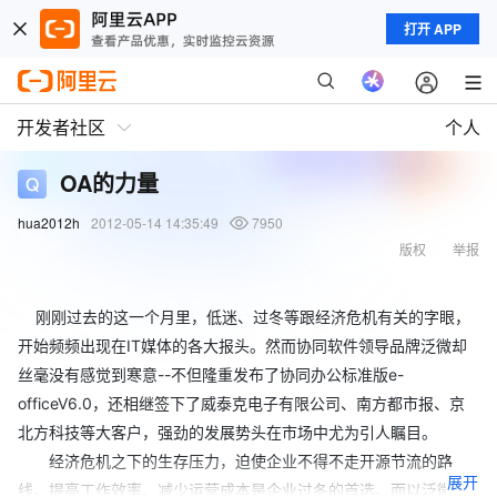
打开 APP
开发者社区
个人
OA的力量
hua2012h
2012-05-14 14:35:49
7950
版权
举报
刚刚过去的这一个月里，低迷、过冬等跟经济危机有关的字眼，
开始频频出现在IT媒体的各大报头。然而协同软件领导品牌泛微却
丝毫没有感觉到寒意--不但隆重发布了协同办公标准版e-
officeV6.0，还相继签下了威泰克电子有限公司、南方都市报、京
北方科技等大客户，强劲的发展势头在市场中尤为引人瞩目。
经济危机之下的生存压力，迫使企业不得不走开源节流的路
展开
线。提高工作效率、减少运营成本是企业过冬的首选。而以泛微为