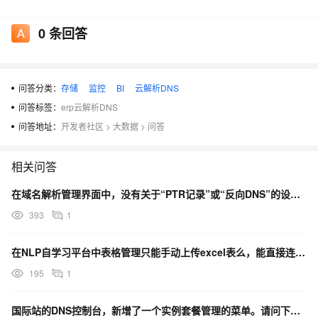
产品复杂程度不同而不同）单据、报表和台帐才能完成。从查询利
0
条回答
用的角度来讲，好的ERP产品应该可以实现任意的查询和统计分
析，而手工管理状态下，从这种数量级的资料中进行查询和统计分
析的难度与ERP相比，孰优孰劣是显而易见的，这个想必不用多
说。
问答分类：
存储
监控
BI
云解析DNS
再从经营企业的角度来进行一个考虑，为什么要进行这些查询
问答标签：
erp云解析DNS
和统计分析呢？可以认为企业经营的唯一目标就是要获取利润。各
问答地址：
开发者社区
>
大数据
>
问答
级管理者围绕这个目标必需要对企业的经营过程和结果进行评价，
从而实现企业经营中的扬弃，获取更多的利润。这种评价最直接的
相关问答
就是财务所做的价值评价，所有的管理操作都将被转化为价值量来
在域名解析管理界面中，没有关于“PTR记录”或“反向DNS”的设置选项是因为什么？如何设置？
进行评价，这就是财务管理的本质。那么，ERP应用之后这种评价
393
1
发生了什么样的改变呢？可以从效率和精细度这两个层面来进行认
识。从效率这个层面来看，可以说ERP实现了手工管理时不可实现
在NLP自学习平台中表格管理只能手动上传excel表么，能直接连数据库，解析库中的表吗？
的自动评价，即由业务管理中的每一项操作自动生成记账凭证，记
账凭证自动登账，然后自动生成财务报表，并且这个过程完全可以
195
1
是实时的，理论上可以做到天天都有财务报表，这是手工管理所无
法相比的。从精细化方面分析，由于计算机的优越性能，这种评价
国际站的DNS控制台，新增了一个实例套餐管理的菜单。请问下关于这块阿里云DNS有文档介绍吗？