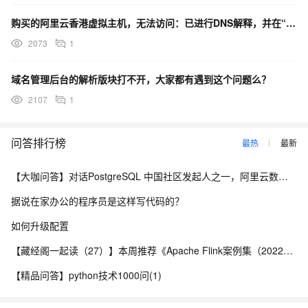
记账和产生财务报表，它们将直接对应到企业的各种预算、计划、
购买的阿里云香港虚拟主机，无法访问：已进行DNS解释，并在“主机管理”进行域名绑定
各种绩效考核指标、各种管理指标中去。而由于ERP的实时的财务
业务同步管理，将使得各级管理人员随时都可以看到随着企业业务
2073
1
的进行而发生变化的各种指标的变化，并且由于这种反应的精细程
度可以达到与业务的一一对应，这就为各级管理人员追溯指标变化
域名管理后台的解析版块打不开，大家都有遇到这个问题么？
的根源提供了最简捷的途经。如此种种，还需要那种“汇报制”吗？各
2107
1
级管理人员将彻底从汇报制中解放出来，从加班加点的四则运算统
计分析中解放出来，此时最需要的是他们能够真正的施展其管理才
问答排行榜
最热
最新
干，处理和解决系统所反映出来的各种管理问题。上级找下级谈话
时将不再需要下级汇报情况，他会直接问你对于出现的问题你认为
【大咖问答】对话PostgreSQL 中国社区发起人之一，阿里云数据库高级专家 德哥
是什么原因，你准备采取什么方式加以解决，也或许找你去是因为
据说在家办公的程序员是这样写代码的？
已经看到了你的卓越表现，对你予以鼓励且想给你加薪。这些应该
是ERP给企业管理带来改变的最根本的归宿。而如果仅仅从减少库
如何升级配置
存、加快交货等等最实惠的说法中来探讨ERP给企业带来的益处的
【藏经阁一起读（27）】本周推荐《Apache Flink案例集（2022版）》，你有哪些心得？
话，似乎始终有点隔靴搔痒的感觉。因为所有这些实惠，甚至包含
对企业决策的辅助，其根本都是在发现和分析问题的基础上采取正
【精品问答】python技术1000问(1)
确的解决方法的结果。
信商食品网
ERP系统