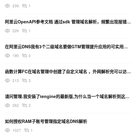
过程可以对每一笔管理业务来进行，可以做到财务凭证与每一笔业
239
1
务都是一一对应的，加上它产生的实时性，就是财务业务的同步管
理，这是各级管理者监控每一项业务的基础，这种精细程度与企业
阿里云OpenAPI参考文档 通过sdk 管理域名解析，频繁出现报错，过一会又正常请问是什么原因呢？
的规模成正比。从这个意义上来讲，财务业务的同步管理是ERP最
226
1
基本的核心。
以上分析在走了右边往上的这个路径，这个路径已经充分现实
在阿里云DNS我有3个二级域名要做GTM管理提升应用的可实用性，是不是应该买3个实例？
了ERP给管理带来的变化。然而，ERP给管理带来的变化决不仅仅如
190
0
此，它应该还有一个更加诱人的改变，那就是彻底改变了一种传统
的管理方式，即基本消除了距今为止耗费各级管理者宝贵时间的
函数计算FC在域名管理中创建了自定义域名 ，外网解析完可以访问，内网解析完不能访问 。怎么解决？
80％以上的“汇报制”。在传统管理之中，面对数十万、数百万乃至
213
3
数千万份单据、报表、台帐，越是高层的管理人员越感到茫然，唯
一能够消减这种茫然的方法就是听取汇报，于是上级听取下级的层
请问管理.我安装了tengine的最新版,为什么当一个域名解析到这个tengine服务器的时候,我t
层汇报，不同部门的各级管理人员之间进行的各种情况交流，企业
262
2
中的各种会议难道不是80％以上都是在进行这种沟通吗？在图－3
给出的管理模式中的左边这个路径，就是要彻底改变这种状态。基
如何授权RAM子账号管理指定域名DNS解析
于财务业务同步管理而自动产生的各种实时评价企业经营业务的记
1027
1
账凭证，在实现ERP管理之后，将不再仅仅是用于传统管理的财务