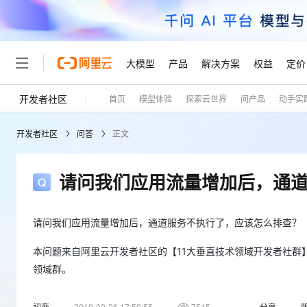
大模型
产品
解决方案
权益
定价
开发者社区
首页
模型体验
探索云世界
问产品
动手实
大模型
产品
解决方案
权益
定价
云市场
伙伴
服务
了解阿里云
精选产品
精选解决方案
普惠上云
产品定价
精选商城
成为销售伙伴
售前咨询
为什么选择阿里云
千问AI平台
开发者社区
问答
正文
了解云产品的定价详情
大模型服务平台百炼
千问办公，解锁你的工作
普惠上云 官方力荐
分销伙伴
在线服务
网站建设
什么是云计算
大
大模型服务与应用平台
企业级Agent产品，直接
云服务器38元/年起，超
咨询伙伴
多端小程序
技术领先
请问我们应用流量增加后，通
云上成本管理
售后服务
轻量应用服务器
Agency Agents：拥
官方推荐返现计划
大模型
精选产品
精选解决方案
Salesforce 国际版订阅
稳定可靠
管理和优化成本
推荐新用户得奖励，单订单
销售伙伴合作计划
自助服务
友盟天域
安全合规
人工智能与机器学习
AI
请问我们应用流量增加后，通道服务不执行了，应该怎么排查？
文本生成
云数据库 RDS
HappyHorse 打造一
云工开物
无影生态合作计划
在线服务
观测云
分析师报告
高校专属算力普惠，学生认
计算
互联网应用开发
本问题来自阿里云开发者社区的【11大垂直技术领域开发者社群】。https://
Qwen3.8-Max
HOT
Salesforce On Alibaba C
工单服务
领域群。
Tuya 物联网平台阿里云
研究报告与白皮书
人工智能平台 PAI
快速拥有专属 OpenClaw
大模
Consulting Partner 合
大数据
容器
智能体时代全能旗舰模型
免费试用
短信专区
一站式AI开发、训练和推
蓝凌 OA
AI 大模型销售与服务生
现代化应用
初商
2019-09-26 17:50:55
7515
分享