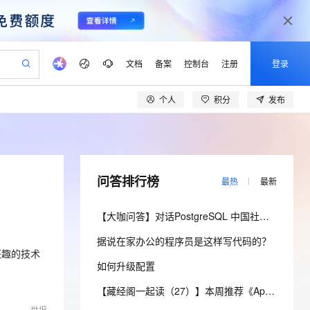
文档
备案
控制台
注册
登录
个人
积分
发布
验
作计划
器
AI 活动
专业服务
服务伙伴合作计划
开发者社区
加入我们
产品动态
服务平台百炼
阿里云 OPC 创新助力计划
一站式生成采购清单，支持单品或批量购买
io：打造专属 AI 语音助手
S产品伙伴计划（繁花）
峰会
CS
造的大模型服务与应用开发平台
一句话生成原生可编辑精美 PPT 文稿
AI 生产力先锋
Al MaaS 服务伙伴赋能合作
域名
博文
Careers
至高可申请百万元
Qwen3.8-Max 模型上线
开启高性价比 AI 编程新体验
弹性可伸缩的云计算服务
Qwen-Audio-3.0-Realtime 端到端实时语音角色扮演
输入一句话想法, 轻松生成专业的 PPT
先锋实践拓展 AI 生产力的边界
Token 补贴，五大权
计划
海大会
伙伴信用分合作计划
商标
问答
社会招聘
问答排行榜
最热
最新
益加速 OPC 成功
eek-V4-Pro
SS
一键部署幻兽帕鲁游戏服务器
飞天发布时刻
HOT
Open Search 向量检索版支
划
备案
电子书
校园招聘
pSeek-V4-Pro
视频创作，一键激活电商全链路生产力
稳定、安全、高性价比、高性能的云存储服务
一键购买专属联机服务器，轻松开启游戏
所见，即是所愿
持视频检索 Pipeline 功能
更多支持
【大咖问答】对话PostgreSQL 中国社区发起人之一，阿里云数据库高级专家 德哥
划
公司注册
镜像站
视频生成
语音识别与合成
专属 QwenPaw
漫剧工坊：一站式动画创作平台
AI 实训营
HOT
应用身份服务 (IDaaS)
据说在家办公的程序员是这样写代码的？
合作伙伴培训与认证
划
上云迁移
站生成，高效打造优质广告素材
全接入的云上超级电脑
从聊天伙伴进化为能主动干活的本地数字员工
快速生产连贯的高质量长漫剧
从基础到进阶，Agent 创客手把手教你
OpenClaw 管理能力上线
感兴趣的技术
lScope
我要反馈
e-1.1-T2V
Qwen3-TTS-Flash
如何升级配置
查询合作伙伴
n Alibaba Cloud ISV 合作
代维服务
建企业门户网站
10 分钟搭建微信、支付宝小程序
MaxCompute MaxFrame 提
畅细腻的高质量视频
离线语音合成大模型，多语言方言自适应，低延迟高稳定
创新加速
ope
登录合作伙伴管理后台
【藏经阁一起读（27）】本周推荐《Apache Flink案例集（2022版）》，你有哪些心得？
我要建议
站，无忧落地极速上线
以可视化方式快速构建移动和 PC 门户网站
国内短信简单易用，安全可靠，秒级触达，全球覆盖200+国家和地区。
高效部署网站，快速应用到小程序
供自动弹性内存功能
举报