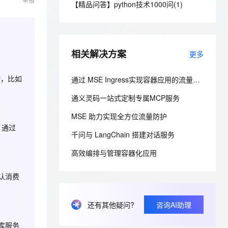
安全
【精品问答】python技术1000问(1)
我要投诉
e-1.1-I2V
Cosyvoice-V3-Flash
PolarDB
上云场景组合购
Milvus 弹性伸缩功能新增节
伴
漫剧创作，剧本、分镜、视频高效生成
100%兼容MySQL、PostgreSQL，兼容Oracle，支持集中和分布式
覆盖90%+业务场景，专享组合折扣价
点支持范围
畅自然，细节丰富
高表现力语音合成大模型，语音克隆听感自然
VPN
ernetes 版 ACK
云聚AI 严选权益
AI 原生数据库服务发布
SSL 证书
2V
Fun-ASR
，一键激活高效办公新体验
理容器应用的 K8s 服务
精选AI产品，从模型到应用全链提效
Agent 数据网关
相关解决方案
更多
文戏情感细腻自然，动作戏激烈拳拳到肉，实现更强表演能力
支持中英文自由切换，具备更强的噪声鲁棒性
堡垒机
AI 用量加速计划
云原生数据库 PolarDB
动，比如
防火墙
通过 MSE Ingress实现容器应用的流量管理
、识别商机，让客服更高效、服务更出色。
新老同享，达量后返
Agentic Database 发布
主机安全
应用
通义灵码一站式定制专属MCP服务
MSE 助力实现全方位流量防护
千问办公
NEW
AI 应用及服务市场
，通过
的智能体编程平台
一站式AI生产力平台
千问与 LangChain 搭建对话服务
AI 应用
伶鹊
高效编排与管理容器化应用
企业级人与Agent协作平台，接入和调度多个数字员工
智能客服平台，对话机器人、对话分析、智能外呼
大模型
认消费
大模型服务平台百炼 - 全妙
自然语言处理
应用创作平台
多模态内容创作工具，已接入 DeepSeek
数据标注
还有其他疑问?
咨询AI助理
机器学习
库服务