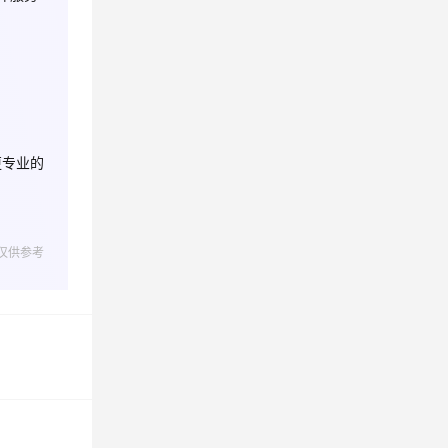
息提取
与 AI 智能体进行实时音视频通话
从文本、图片、视频中提取结构化的属性信息
构建支持视频理解的 AI 音视频实时通话应用
t.diy 一步搞定创意建站
构建大模型应用的安全防护体系
通过自然语言交互简化开发流程,全栈开发支持
通过阿里云安全产品对 AI 应用进行安全防护
更专业的
仅供参考