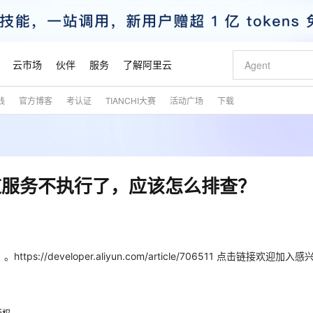
云市场
伙伴
服务
了解阿里云
践
官方博客
考认证
TIANCHI大赛
活动广场
下载
AI 特惠
数据与 API
成为产品伙伴
企业增值服务
最佳实践
价格计算器
AI 场景体
基础软件
产品伙伴合
阿里云认证
市场活动
配置报价
大模型
自助选配和估算价格
新方式
睿译宝，AI翻译排版一步到位
智启 AI 普惠权益
产品生态集成认证中心
企业支持计划
云上春晚
域名与网站
千问官方 MaaS 平台，为开发者和 Agent 而生，新用户赠送 1 亿 + tokens 额度
Qwen Aud
AI Coding
阿里云Maa
2026 阿里云
云服务器 E
为企业打
数据集
Windows
大模型认证
模型
NEW
NEW
交付可用成果
值低价云产品抢先购
上传文档即自动完成翻译和格式还原
至高享 1亿+免费 tokens，加速 Al 应用落地
提供智能易用的域名与建站服务
智能编程，一键
安全可靠、
产品生态伙伴
专家技术服务
云上奥运之旅
弹性计算合作
阿里云中企出
手机三要素
宝塔 Linux
全部认证
道服务不执行了，应该怎么排查？
价格优势
有专属领域专家
GLM-5.2：长任务时代开源旗舰模型
阿里云 OPC 创新助力计划
千问大模型
即刻拥有 DeepS
AI 电商营销
对象存储 O
大模型
产品生态伙伴工作台
企业增值服务台
云栖战略参考
云存储合作计
云栖大会
身份实名认证
CentOS
训练营
推动算力普惠，释放技术红利
最高返9万
多领域专家智能体,一键组建 AI 虚拟交付团队
快速构建应用程序和网站，即刻迈出上云第一步
至高百万元 Token 补贴，加速一人公司成长
多元化、高性能、安全可靠的大模型服务
真正可用的 1M 上下文,一次完成代码全链路开发
轻松解锁专属 Dee
从图文生成到
云上的中国
数据库合作计
活动全景
短信
Docker
图片和
站式影视创作平台
Hermes Agent，打造自进化智能体
Token Plan 模型订阅计划
数字证书管理服务（原SSL证书）
5 分钟轻松部署
AI 广告创作
无影云电脑
企业成长
NEW
信息公告
看见新力量
云网络合作计
OCR 文字识别
JAVA
证享300元代金券
可视化编排打通从文字构思到成片全链路闭环
全托管，含MySQL、PostgreSQL、SQL Server、MariaDB多引擎
自主进化，持久记忆，越用越聪明
Qwen3.8-Max 首发尝鲜，限时加量 10 倍，夜间低至2折
实现全站HTTPS，呈现可信的WEB访问
图文、视频一
随时随地安
developer.aliyun.com/article/706511 点击链接欢迎加入
魔搭 Mode
Kimi-K3
HappyHors
NEW
loud
服务实践
官网公告
金融模力时刻
Salesforce O
版
发票查验
全能环境
Claude Code + GStack 打造工程团队
千问办公，限时限量积分加倍
Qoder
低代码高效构
AI 建站
短信服务
型
NEW
作计划
Kimi 最新旗舰模型，长程编程与推理利器
让文字生成流
计划
创新中心
魔搭 ModelSc
健康状态
理服务
让AI从“聊天伙伴”进化为能干活的“数字员工”
安装技能 GStack，拥有专属 AI 工程团队
你的AI工作搭子，覆盖日常办公高频场景
面向真实软件的智能体编程平台
0 代码专业建
客户案例
天气预报查询
操作系统
态合作计划
版权