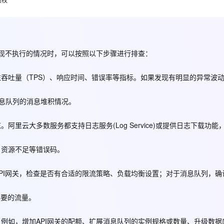
Deepseek-v4-pro
HappyHors
同享
万小智 AI 建站低至 15元/月
Qoder CN
AI 短剧/漫剧
云原生数据库 
快递物流查询
WordPress
成为服务伙
高校合作
点，立即开启云上创新
覆盖公网/内网、递归/权威、移动APP等全场景解析服务
送.CN域名，送备案服务码
基于千问大模型等，支持代码智能生成、研发智能问答
AI助力短剧
态智能体模型
旗舰 MoE 大模型，百万上下文与顶尖推理能力
图生视频，流
Ubuntu
服务生态伙伴
云工开物
企业应用
Works
Night Plan 支持 Qwen 3.8-Max
云原生大数据计算服务 MaxCompute
AI 办公
容器服务 Kub
NEW
GLM-5.2
Wan2.7-T
Red Hat
30+ 款产品免费体验
Data Agent 驱动的一站式 Data+AI 开发治理平台
夜间 5 折，Qwen/Meoo/TokenPlan 客户专享
面向分析的企业级SaaS模式云数据仓库
AI智能应用
提供一站式管
出现不执行的情况时，可以按照以下步骤进行排查：
科研合作
视觉 Coding、空间感知、多模态思考等全面升级
1M上下文，专为长程任务能力而生
ERP
堂（旗舰版）
SUSE
智能客服
吞吐量（TPS）、响应时间、错误率等指标。如果发现有明显的异常波
CRM
防护产品
2个月
自动承接线索
建站小程序
OA 办公系统
AI 应用构建
大模型原生
消息队列的消息堆积情况。
力提升
财税管理
模板建站
Qoder
大模型服务平台百炼-应用模版
HOT
NEW
里云大多数服务都支持日志服务(Log Service)或提供日志下载功能
面向真实软件
个人版上线、团队版降价；千问3.8-Max首发发尝鲜
丰富多元化的应用模版和解决方案
400电话
定制建站
万有无界
大模型服务平台百炼-智能体
、资源不足等错误码。
方案
广告营销
模板小程序
的模型效果
灵活可视化地构建企业级 Agent
定制小程序
PI网关，检查是否有合适的限流策略、负载均衡设置；对于消息队列，确
秒悟
人工智能平台 PAI
APP 开发
云端极速 AI 
新一代 AI 视频生成模型，深度适配广告营销等场景
AI Native 的算法工程平台，一站式完成建模、训练、推理服务部署
必要的流量。
建站系统
例如，增加API网关的配额、扩展消息队列的实例规格或数量、升级数据