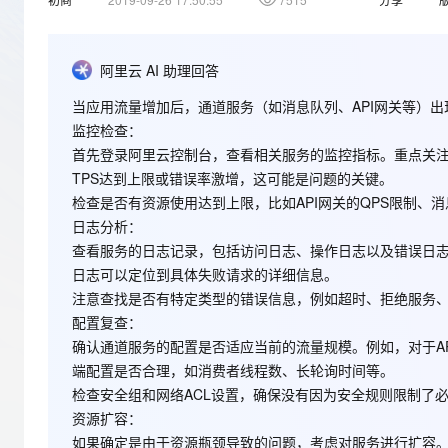
存储
天池大赛
Qwen3.7-Plus
云解析DNS
解决方案免费试用 新老
电子合同
最高领取价值200元试用
能看、能想、能动手的多模
安全
网络与CDN
AI 算法大赛
畅捷通
阿里云 AI 助理回答
大数据开发治理平台 Data
AI 产品 免费试用
网络
安全
云开发大赛
Qwen3-VL-Plus
Tableau 订阅
1亿+ 大模型 tokens 和 
当应用流量增加后，通道服务（如消息队列、API网关等）
可观测
入门学习赛
中间件
AI空中课堂在线直播课
监控检查
：
云防火墙
140+云产品 免费试用
首先登录阿里云控制台，查看相关服务的监控指标。重点关注
上云与迁云
云原生的云上边界网络安全
产品新客免费试用，最长1
数据库
TPS达到上限或错误率激增，这可能是问题的关键。
生态解决方案
大模型服务
企业出海
大模型ACA认证体验
检查是否有资源使用达到上限，比如API网关的QPS限制、
大数据计算
助力企业全员 AI 认知与能
日志分析
：
行业生态解决方案
千问AI平台-Token Plan
政企业务
媒体服务
查看服务的日志记录，包括访问日志、操作日志以及错误日志。阿
开发者生态解决方案
日志可以定位到具体失败请求的详细信息。
企业服务与云通信
千问AI平台-模型体验
注意查找是否有特定类型的错误信息，例如超时、拒绝服务
AI 开发和 AI 应用解决
在线体验全尺寸、多种模态
配置复查
：
域名与网站
确认通道服务的配置是否适应当前的流量规模。例如，对于A
Happy 系列大模型
终端用户计算
端配置是否合理，如消费者线程数、长轮询时间等。
检查安全组和网络ACL设置，确保没有因为安全规则限制了
Serverless
资源扩容
：
如果确定是由于资源瓶颈导致的问题，考虑对服务进行扩容。
开发工具