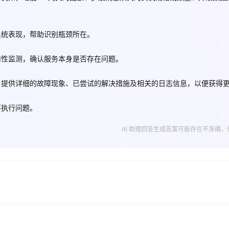
AI 应用
10分钟微调：让0.6B模型媲美235B模
多模态数据信
系统表现，帮助识别瓶颈所在。
型
依托云原生高可用架构,实现Dify私有化部署
用1%尺寸在特定领域达到大模型90%以上效果
用性监测，确认服务本身是否存在问题。
一个 AI 助手
超强辅助，Bol
即刻拥有 DeepSeek-R1 满血版
在企业官网、通讯软件中为客户提供 AI 客服
多种方案随心选，轻松解锁专属 DeepSeek
，提供详细的故障现象、已尝试的解决措施及相关的日志信息，以便获得
不执行问题。
AI 助理回答生成答案可能存在不准确，