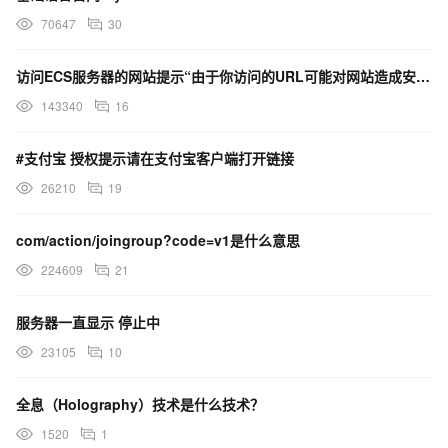
70647
30
访问ECS服务器的网站提示“由于你访问的URL可能对网站造成安全威胁，您的访问被阻断”，这是什么原因？
143340
16
#支付宝 授权提示请在支付宝客户端打开链接
26210
19
com/action/joingroup?code=v1是什么意思
224609
21
服务器一直显示 停止中
23105
10
全息（Holography）技术是什么技术？
1520
1