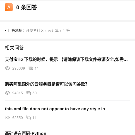
0
条回答
问答地址：
开发者社区
>
云计算
>
问答
相关问答
支付宝H5 下载的时候，提示 【请确保该下载文件来源安全,如需浏览,请长按网址复制后使用浏览器访问】
290039
11
购买阿里国外的云服务器是否可以访问谷歌？
94315
50
this xml file does not appear to have any style in
62550
11
基础语言百问-Python