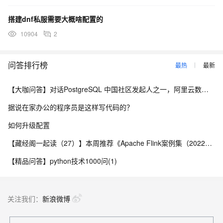
搭建dnf私服需要大概啥配置的
10904
2
问答排行榜
最热
最新
【大咖问答】对话PostgreSQL 中国社区发起人之一，阿里云数据库高级专家 德哥
据说在家办公的程序员是这样写代码的？
如何升级配置
【藏经阁一起读（27）】本周推荐《Apache Flink案例集（2022版）》，你有哪些心得？
【精品问答】python技术1000问(1)
关注我们：
新浪微博