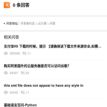
0
条回答
问答地址：
开发者社区
>
云计算
>
问答
相关问答
支付宝H5 下载的时候，提示 【请确保该下载文件来源安全,如需浏览,请长按网址复制后使用浏览器访问】
290008
11
购买阿里国外的云服务器是否可以访问谷歌？
94307
50
this xml file does not appear to have any style in
62545
11
基础语言百问-Python