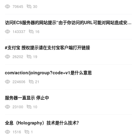
70645
30
访问ECS服务器的网站提示“由于你访问的URL可能对网站造成安全威胁，您的访问被阻断”，这是什么原因？
143337
16
#支付宝 授权提示请在支付宝客户端打开链接
26202
19
com/action/joingroup?code=v1是什么意思
224606
21
服务器一直显示 停止中
23100
10
全息（Holography）技术是什么技术？
1516
1