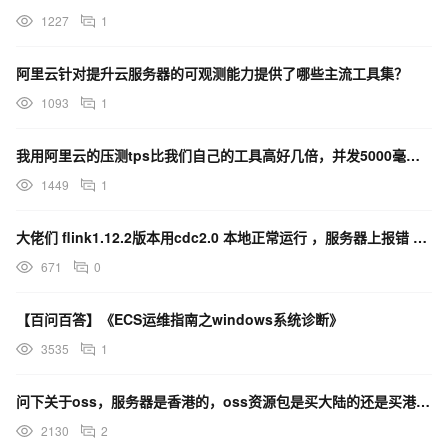
1227
1
阿里云针对提升云服务器的可观测能力提供了哪些主流工具集？
1093
1
我用阿里云的压测tps比我们自己的工具高好几倍，并发5000毫无压力，就一台服务器感觉性能不会这么好
1449
1
大佬们 flink1.12.2版本用cdc2.0 本地正常运行 ，服务器上报错 少包
671
0
【百问百答】《ECS运维指南之windows系统诊断》
3535
1
问下关于oss，服务器是香港的，oss资源包是买大陆的还是买港澳台的
2130
2