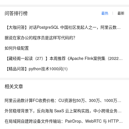
问答排行榜
最热
最新
【大咖问答】对话PostgreSQL 中国社区发起人之一，阿里云数据库高级专家 德哥
据说在家办公的程序员是这样写代码的？
如何升级配置
【藏经阁一起读（27）】本周推荐《Apache Flink案例集（2022版）》，你有哪些心得？
【精品问答】python技术1000问(1)
相关文章
阿里云函数计算FC收费价格：CU资源包50万、300万、1000万、2亿、20亿及4000万CU费用清单
外贸稳增背景下，反向海淘 SaaS 云上架构实践，中小跨境业务如何低成本扛住流量脉冲
在局域网自建跨设备文件传输站：PairDrop、WebRTC 与 HTTPS 部署实践