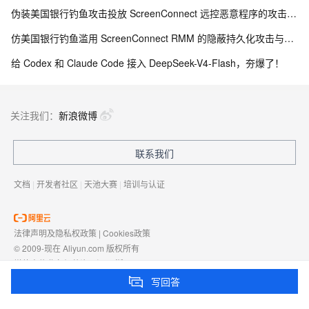
伪装美国银行钓鱼攻击投放 ScreenConnect 远控恶意程序的攻击链路与防御研究
仿美国银行钓鱼滥用 ScreenConnect RMM 的隐蔽持久化攻击与防御体系研究
给 Codex 和 Claude Code 接入 DeepSeek-V4-Flash，夯爆了！
关注我们：
新浪微博
联系我们
文档
|
开发者社区
|
天池大赛
|
培训与认证
法律声明及隐私权政策
|
Cookies政策
© 2009-现在 Aliyun.com 版权所有
增值电信业务经营许可证：
浙B2-20080101
域名注册服务机构许可：
浙D3-20210002
写回答
浙公网安备 33010602009975号
浙B2-20080101-4