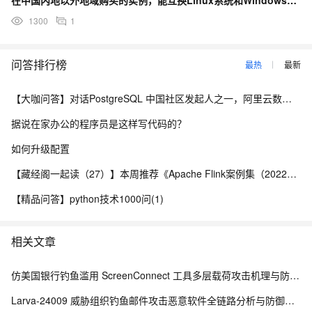
在中国内地以外地域购买的实例，能互换Linux系统和Windows系统吗？
1300
1
问答排行榜
最热
最新
【大咖问答】对话PostgreSQL 中国社区发起人之一，阿里云数据库高级专家 德哥
据说在家办公的程序员是这样写代码的？
如何升级配置
【藏经阁一起读（27）】本周推荐《Apache Flink案例集（2022版）》，你有哪些心得？
【精品问答】python技术1000问(1)
相关文章
仿美国银行钓鱼滥用 ScreenConnect 工具多层载荷攻击机理与防御体系研究
Larva-24009 威胁组织钓鱼邮件攻击恶意软件全链路分析与防御体系研究