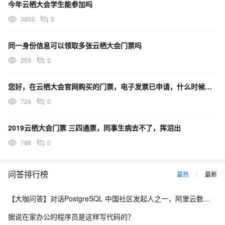
今年云栖大会学生能参加吗
3803
3
同一身份信息可以领取多张云栖大会门票吗
259
2
您好，在云栖大会官网购买的门票，电子发票已申请，什么时候可以收到呢？
724
0
2019云栖大会门票 三四通票，同事生病去不了，挥泪出
788
0
问答排行榜
最热
最新
【大咖问答】对话PostgreSQL 中国社区发起人之一，阿里云数据库高级专家 德哥
据说在家办公的程序员是这样写代码的？