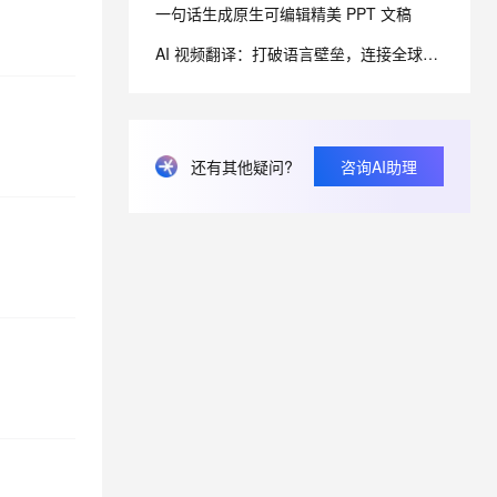
一句话生成原生可编辑精美 PPT 文稿
从文本、图片、视频中提取结构化的属性信息
构建支持视频理解的 AI 音视频实时通话应用
AI 视频翻译：打破语言壁垒，连接全球观众
t.diy 一步搞定创意建站
构建大模型应用的安全防护体系
通过自然语言交互简化开发流程,全栈开发支持
通过阿里云安全产品对 AI 应用进行安全防护
还有其他疑问?
咨询AI助理