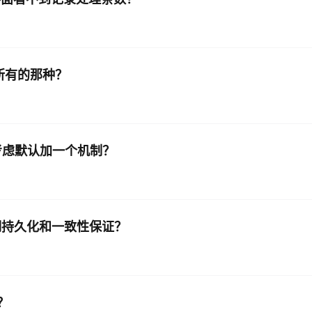
型
依托云原生高可用架构,实现Dify私有化部署
用1%尺寸在特定领域达到大模型90%以上效果
一个 AI 助手
超强辅助，Bol
即刻拥有 DeepSeek-R1 满血版
在企业官网、通讯软件中为客户提供 AI 客服
多种方案随心选，轻松解锁专属 DeepSeek
以管理所有的那种？
后，是否考虑默认加一个机制？
的短期持久化和一致性保证？
？