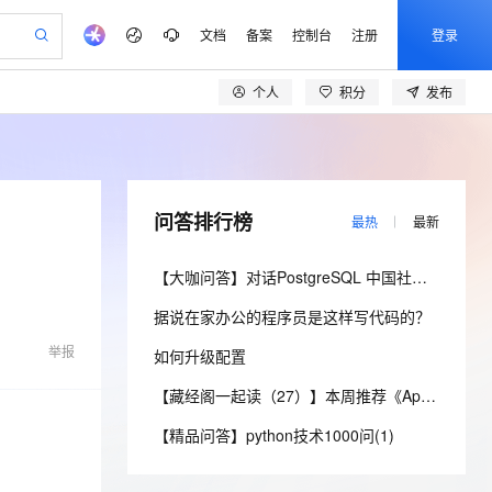
文档
备案
控制台
注册
登录
个人
积分
发布
验
作计划
器
AI 活动
专业服务
服务伙伴合作计划
开发者社区
加入我们
产品动态
服务平台百炼
阿里云 OPC 创新助力计划
一站式生成采购清单，支持单品或批量购买
io：打造专属 AI 语音助手
S产品伙伴计划（繁花）
峰会
CS
造的大模型服务与应用开发平台
一句话生成原生可编辑精美 PPT 文稿
AI 生产力先锋
Al MaaS 服务伙伴赋能合作
域名
博文
Careers
至高可申请百万元
Qwen3.8-Max 模型上线
开启高性价比 AI 编程新体验
弹性可伸缩的云计算服务
Qwen-Audio-3.0-Realtime 端到端实时语音角色扮演
输入一句话想法, 轻松生成专业的 PPT
先锋实践拓展 AI 生产力的边界
Token 补贴，五大权
计划
海大会
伙伴信用分合作计划
商标
问答
社会招聘
问答排行榜
最热
最新
益加速 OPC 成功
eek-V4-Pro
SS
一键部署幻兽帕鲁游戏服务器
飞天发布时刻
HOT
Open Search 向量检索版支
划
备案
电子书
校园招聘
pSeek-V4-Pro
视频创作，一键激活电商全链路生产力
稳定、安全、高性价比、高性能的云存储服务
一键购买专属联机服务器，轻松开启游戏
所见，即是所愿
持视频检索 Pipeline 功能
更多支持
【大咖问答】对话PostgreSQL 中国社区发起人之一，阿里云数据库高级专家 德哥
划
公司注册
镜像站
视频生成
语音识别与合成
专属 QwenPaw
漫剧工坊：一站式动画创作平台
AI 实训营
HOT
应用身份服务 (IDaaS)
据说在家办公的程序员是这样写代码的？
合作伙伴培训与认证
划
上云迁移
站生成，高效打造优质广告素材
全接入的云上超级电脑
从聊天伙伴进化为能主动干活的本地数字员工
快速生产连贯的高质量长漫剧
从基础到进阶，Agent 创客手把手教你
OpenClaw 管理能力上线
lScope
我要反馈
e-1.1-T2V
Qwen3-TTS-Flash
举报
如何升级配置
查询合作伙伴
n Alibaba Cloud ISV 合作
代维服务
建企业门户网站
10 分钟搭建微信、支付宝小程序
MaxCompute MaxFrame 提
畅细腻的高质量视频
离线语音合成大模型，多语言方言自适应，低延迟高稳定
创新加速
ope
登录合作伙伴管理后台
【藏经阁一起读（27）】本周推荐《Apache Flink案例集（2022版）》，你有哪些心得？
我要建议
站，无忧落地极速上线
以可视化方式快速构建移动和 PC 门户网站
国内短信简单易用，安全可靠，秒级触达，全球覆盖200+国家和地区。
高效部署网站，快速应用到小程序
供自动弹性内存功能
安全
【精品问答】python技术1000问(1)
我要投诉
e-1.1-I2V
Cosyvoice-V3-Flash
PolarDB
上云场景组合购
Milvus 弹性伸缩功能新增节
伴
漫剧创作，剧本、分镜、视频高效生成
100%兼容MySQL、PostgreSQL，兼容Oracle，支持集中和分布式
覆盖90%+业务场景，专享组合折扣价
点支持范围
畅自然，细节丰富
高表现力语音合成大模型，语音克隆听感自然
VPN