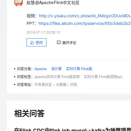
赵慧@ApacheFlink中文社区
大数据开发治理平台 Data
AI 产品 免费试用
网络
安全
云开发大赛
Qwen3-VL-Plus
Tableau 订阅
1亿+ 大模型 tokens 和 
视频：
http://v.youku.com/v_show/id_XMzgxODUxMDU4
可观测
入门学习赛
中间件
AI空中课堂在线直播课
云防火墙
140+云产品 免费试用
PPT：
https://files.alicdn.com/tpsservice/95b3deb
上云与迁云
云原生的云上边界网络安全
产品新客免费试用，最长1
数据库
2019-07-17 23:28:10
生态解决方案
大模型服务
企业出海
大模型ACA认证体验
大数据计算
赞同
展开评论
助力企业全员 AI 认知与能
行业生态解决方案
千问AI平台-Token Plan
政企业务
媒体服务
开发者生态解决方案
企业服务与云通信
问答分类：
Apache
流计算
实时计算 Flink版
千问AI平台-模型体验
AI 开发和 AI 应用解决
在线体验全尺寸、多种模态
问答标签：
apache实时计算 Flink版容错
实时计算 Flink版视频ppt
域名与网站
问答地址：
开发者社区
>
大数据
>
问答
Happy 系列大模型
终端用户计算
Serverless
相关问答
开发工具
大模型解决方案
迁移与运维管理
快速部署 Dify，高效搭建 
在Flink CDC中flink job mysql->kafk