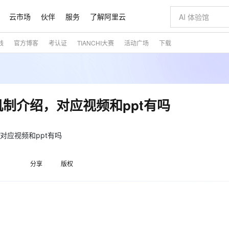
云市场
伙伴
服务
了解阿里云
践
官方博客
考认证
TIANCHI大赛
活动广场
下载
AI 特惠
数据与 API
成为产品伙伴
企业增值服务
最佳实践
价格计算器
AI 场景体
基础软件
产品伙伴合
阿里云认证
市场活动
配置报价
大模型
自助选配和估算价格
新方式
睿译宝，AI翻译排版一步到位
智启 AI 普惠权益
产品生态集成认证中心
企业支持计划
云上春晚
域名与网站
千问官方 MaaS 平台，为开发者和 Agent 而生，新用户赠送 1 亿 + tokens 额度
Qwen Aud
AI Coding
阿里云Maa
2026 阿里云
云服务器 E
为企业打
数据集
Windows
大模型认证
模型
NEW
NEW
交付可用成果
值低价云产品抢先购
上传文档即自动完成翻译和格式还原
至高享 1亿+免费 tokens，加速 Al 应用落地
提供智能易用的域名与建站服务
智能编程，一键
安全可靠、
产品生态伙伴
专家技术服务
云上奥运之旅
弹性计算合作
阿里云中企出
手机三要素
宝塔 Linux
全部认证
容错机制介绍，对应视频和ppt有吗
价格优势
有专属领域专家
GLM-5.2：长任务时代开源旗舰模型
阿里云 OPC 创新助力计划
千问大模型
即刻拥有 DeepS
AI 电商营销
对象存储 O
大模型
产品生态伙伴工作台
企业增值服务台
云栖战略参考
云存储合作计
云栖大会
身份实名认证
CentOS
训练营
推动算力普惠，释放技术红利
最高返9万
多领域专家智能体,一键组建 AI 虚拟交付团队
快速构建应用程序和网站，即刻迈出上云第一步
至高百万元 Token 补贴，加速一人公司成长
多元化、高性能、安全可靠的大模型服务
真正可用的 1M 上下文,一次完成代码全链路开发
轻松解锁专属 Dee
从图文生成到
云上的中国
数据库合作计
活动全景
短信
Docker
绍，对应视频和ppt有吗
图片和
站式影视创作平台
Hermes Agent，打造自进化智能体
Token Plan 模型订阅计划
数字证书管理服务（原SSL证书）
5 分钟轻松部署
AI 广告创作
无影云电脑
企业成长
NEW
信息公告
看见新力量
云网络合作计
OCR 文字识别
JAVA
证享300元代金券
可视化编排打通从文字构思到成片全链路闭环
全托管，含MySQL、PostgreSQL、SQL Server、MariaDB多引擎
自主进化，持久记忆，越用越聪明
Qwen3.8-Max 首发尝鲜，限时加量 10 倍，夜间低至2折
实现全站HTTPS，呈现可信的WEB访问
图文、视频一
随时随地安
魔搭 Mode
Kimi-K3
HappyHors
分享
版权
NEW
loud
服务实践
官网公告
金融模力时刻
Salesforce O
版
发票查验
全能环境
Claude Code + GStack 打造工程团队
千问办公，限时限量积分加倍
Qoder
低代码高效构
AI 建站
短信服务
型
NEW
作计划
Kimi 最新旗舰模型，长程编程与推理利器
让文字生成流
计划
创新中心
魔搭 ModelSc
健康状态
理服务
让AI从“聊天伙伴”进化为能干活的“数字员工”
安装技能 GStack，拥有专属 AI 工程团队
你的AI工作搭子，覆盖日常办公高频场景
面向真实软件的智能体编程平台
0 代码专业建
客户案例
天气预报查询
操作系统
态合作计划
Deepseek-v4-pro
HappyHors
同享
万小智 AI 建站低至 15元/月
Qoder CN
AI 短剧/漫剧
云原生数据库 
快递物流查询
WordPress
成为服务伙
高校合作
点，立即开启云上创新
覆盖公网/内网、递归/权威、移动APP等全场景解析服务
送.CN域名，送备案服务码
基于千问大模型等，支持代码智能生成、研发智能问答
AI助力短剧
态智能体模型
旗舰 MoE 大模型，百万上下文与顶尖推理能力
图生视频，流
Ubuntu