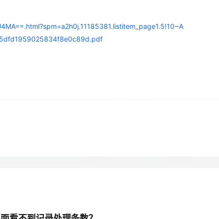
服务生态伙伴
云工开物
企业应用
Works
Night Plan 支持 Qwen 3.8-Max
云原生大数据计算服务 MaxCompute
AI 办公
容器服务 Kub
NEW
GLM-5.2
Wan2.7-T
Red Hat
30+ 款产品免费体验
Data Agent 驱动的一站式 Data+AI 开发治理平台
夜间 5 折，Qwen/Meoo/TokenPlan 客户专享
面向分析的企业级SaaS模式云数据仓库
AI智能应用
提供一站式管
科研合作
视觉 Coding、空间感知、多模态思考等全面升级
1M上下文，专为长程任务能力而生
MA==.html?spm=a2h0j.11185381.listitem_page1.5!10~A
ERP
堂（旗舰版）
SUSE
智能客服
2b25dfd1959025834f8e0c89d.pdf
CRM
防护产品
2个月
自动承接线索
建站小程序
OA 办公系统
AI 应用构建
大模型原生
力提升
财税管理
模板建站
Qoder
大模型服务平台百炼-应用模版
HOT
NEW
面向真实软件
个人版上线、团队版降价；千问3.8-Max首发发尝鲜
丰富多元化的应用模版和解决方案
400电话
定制建站
万有无界
大模型服务平台百炼-智能体
方案
广告营销
模板小程序
的模型效果
灵活可视化地构建企业级 Agent
定制小程序
秒悟
人工智能平台 PAI
APP 开发
云端极速 AI 
新一代 AI 视频生成模型，深度适配广告营销等场景
AI Native 的算法工程平台，一站式完成建模、训练、推理服务部署
建站系统
AI 应用
10分钟微调：让0.6B模型媲美235B模
多模态数据信
a为啥管理界面看不到记录处理条数？