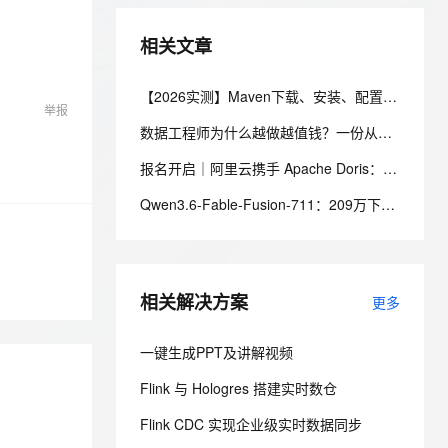
ernetes 版 ACK
云聚AI 严选权益
AI 原生数据库服务发布
SSL 证书
2V
Fun-ASR
，一键激活高效办公新体验
理容器应用的 K8s 服务
精选AI产品，从模型到应用全链提效
Agent 数据网关
相关文章
文戏情感细腻自然，动作戏激烈拳拳到肉，实现更强表演能力
支持中英文自由切换，具备更强的噪声鲁棒性
堡垒机
AI 用量加速计划
云原生数据库 PolarDB
防火墙
【2026实测】Maven下载、安装、配置一篇搞定（附官网安装包）
、识别商机，让客服更高效、服务更出色。
新老同享，达量后返
Agentic Database 发布
举报
主机安全
应用
数据工程师为什么越做越值钱？一份从入门到高级的数据工程技能树、项目实战与简历升级指南
报名开启｜阿里云携手 Apache Doris：AI 可观测 Meetup ·北京站
千问办公
NEW
AI 应用及服务市场
的智能体编程平台
一站式AI生产力平台
Qwen3.6-Fable-Fusion-711：209万下载是真的，「首个开源破700」得另说
AI 应用
伶鹊
企业级人与Agent协作平台，接入和调度多个数字员工
智能客服平台，对话机器人、对话分析、智能外呼
大模型
大模型服务平台百炼 - 全妙
相关解决方案
自然语言处理
更多
应用创作平台
多模态内容创作工具，已接入 DeepSeek
数据标注
一键生成PPT及讲解视频
机器学习
Flink 与 Hologres 搭建实时数仓
Flink CDC 实现企业级实时数据同步
息提取
与 AI 智能体进行实时音视频通话