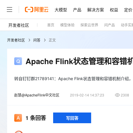
大模型
产品
解决方案
权益
定价
开发者社区
首页
模型体验
探索云世界
问产品
动手实
大模型
产品
解决方案
权益
定价
云市场
伙伴
服务
了解阿里云
精选产品
精选解决方案
普惠上云
产品定价
精选商城
成为销售伙伴
售前咨询
为什么选择阿里云
千问AI平台
开发者社区
问答
正文
了解云产品的定价详情
大模型服务平台百炼
千问办公，解锁你的工作
普惠上云 官方力荐
分销伙伴
在线服务
网站建设
什么是云计算
大
大模型服务与应用平台
企业级Agent产品，直接
云服务器38元/年起，超
咨询伙伴
多端小程序
技术领先
Apache Flink状态管理和
云上成本管理
售后服务
轻量应用服务器
Agency Agents：拥
官方推荐返现计划
大模型
精选产品
精选解决方案
Salesforce 国际版订阅
稳定可靠
管理和优化成本
推荐新用户得奖励，单订单
销售伙伴合作计划
自助服务
友盟天域
安全合规
人工智能与机器学习
AI
转自钉钉群21789141：Apache Flink状态管理和容错机制介
文本生成
云数据库 RDS
HappyHorse 打造一
云工开物
无影生态合作计划
在线服务
观测云
分析师报告
高校专属算力普惠，学生认
计算
互联网应用开发
Qwen3.8-Max
赵慧@ApacheFlink中文社区
2019-02-14 14:37:23
2308
HOT
Salesforce On Alibaba C
工单服务
Tuya 物联网平台阿里云
研究报告与白皮书
人工智能平台 PAI
快速拥有专属 OpenClaw
大模
Consulting Partner 合
大数据
容器
智能体时代全能旗舰模型
免费试用
短信专区
一站式AI开发、训练和推
蓝凌 OA
AI 大模型销售与服务生
现代化应用
存储
天池大赛
1
条回答
写回答
Qwen3.7-Plus
云解析DNS
解决方案免费试用 新老
电子合同
最高领取价值200元试用
能看、能想、能动手的多模
安全
网络与CDN
AI 算法大赛
畅捷通