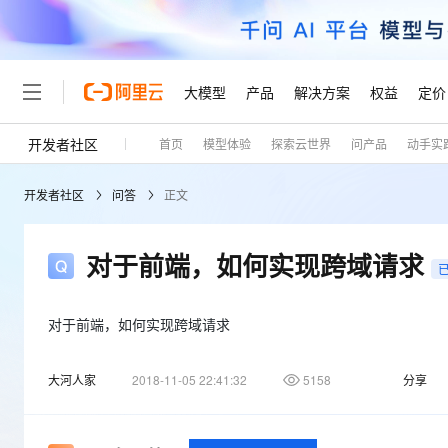
大模型
产品
解决方案
权益
定价
开发者社区
首页
模型体验
探索云世界
问产品
动手实
大模型
产品
解决方案
权益
定价
云市场
伙伴
服务
了解阿里云
精选产品
精选解决方案
普惠上云
产品定价
精选商城
成为销售伙伴
售前咨询
为什么选择阿里云
千问AI平台
开发者社区
问答
正文
了解云产品的定价详情
大模型服务平台百炼
千问办公，解锁你的工作
普惠上云 官方力荐
分销伙伴
在线服务
网站建设
什么是云计算
大
大模型服务与应用平台
企业级Agent产品，直接
云服务器38元/年起，超
咨询伙伴
多端小程序
技术领先
对于前端，如何实现跨域请求
云上成本管理
售后服务
轻量应用服务器
Agency Agents：拥
官方推荐返现计划
大模型
精选产品
精选解决方案
Salesforce 国际版订阅
稳定可靠
管理和优化成本
推荐新用户得奖励，单订单
销售伙伴合作计划
自助服务
友盟天域
安全合规
人工智能与机器学习
AI
对于前端，如何实现跨域请求
文本生成
云数据库 RDS
HappyHorse 打造一
云工开物
无影生态合作计划
在线服务
观测云
分析师报告
高校专属算力普惠，学生认
计算
互联网应用开发
Qwen3.8-Max
大河人家
2018-11-05 22:41:32
5158
分享
HOT
Salesforce On Alibaba C
工单服务
Tuya 物联网平台阿里云
研究报告与白皮书
人工智能平台 PAI
快速拥有专属 OpenClaw
大模
Consulting Partner 合
大数据
容器
智能体时代全能旗舰模型
免费试用
短信专区
一站式AI开发、训练和推
蓝凌 OA
AI 大模型销售与服务生
现代化应用