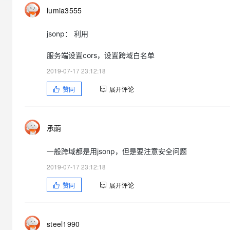
大模型解决方案
lumia3555
迁移与运维管理
快速部署 Dify，高效搭建 
jsonp： 利用
专有云
服务端设置cors，设置跨域白名单
10 分钟在聊天系统中增加
2019-07-17 23:12:18
赞同
展开评论
承荫
一般跨域都是用jsonp，但是要注意安全问题
2019-07-17 23:12:18
赞同
展开评论
steel1990