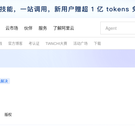
云市场
伙伴
服务
了解阿里云
践
官方博客
考认证
TIANCHI大赛
活动广场
下载
AI 特惠
数据与 API
成为产品伙伴
企业增值服务
最佳实践
价格计算器
AI 场景体
基础软件
产品伙伴合
阿里云认证
市场活动
配置报价
大模型
自助选配和估算价格
新方式
睿译宝，AI翻译排版一步到位
智启 AI 普惠权益
产品生态集成认证中心
企业支持计划
云上春晚
域名与网站
千问官方 MaaS 平台，为开发者和 Agent 而生，新用户赠送 1 亿 + tokens 额度
Qwen Aud
AI Coding
阿里云Maa
2026 阿里云
云服务器 E
为企业打
数据集
Windows
大模型认证
模型
NEW
NEW
交付可用成果
值低价云产品抢先购
上传文档即自动完成翻译和格式还原
至高享 1亿+免费 tokens，加速 Al 应用落地
提供智能易用的域名与建站服务
智能编程，一键
安全可靠、
产品生态伙伴
专家技术服务
云上奥运之旅
弹性计算合作
阿里云中企出
手机三要素
宝塔 Linux
全部认证
价格优势
已解决
有专属领域专家
GLM-5.2：长任务时代开源旗舰模型
阿里云 OPC 创新助力计划
千问大模型
即刻拥有 DeepS
AI 电商营销
对象存储 O
大模型
产品生态伙伴工作台
企业增值服务台
云栖战略参考
云存储合作计
云栖大会
身份实名认证
CentOS
训练营
推动算力普惠，释放技术红利
最高返9万
多领域专家智能体,一键组建 AI 虚拟交付团队
快速构建应用程序和网站，即刻迈出上云第一步
至高百万元 Token 补贴，加速一人公司成长
多元化、高性能、安全可靠的大模型服务
真正可用的 1M 上下文,一次完成代码全链路开发
轻松解锁专属 Dee
从图文生成到
云上的中国
数据库合作计
活动全景
短信
Docker
图片和
站式影视创作平台
Hermes Agent，打造自进化智能体
Token Plan 模型订阅计划
数字证书管理服务（原SSL证书）
5 分钟轻松部署
AI 广告创作
无影云电脑
企业成长
NEW
信息公告
看见新力量
云网络合作计
OCR 文字识别
JAVA
证享300元代金券
可视化编排打通从文字构思到成片全链路闭环
全托管，含MySQL、PostgreSQL、SQL Server、MariaDB多引擎
自主进化，持久记忆，越用越聪明
Qwen3.8-Max 首发尝鲜，限时加量 10 倍，夜间低至2折
实现全站HTTPS，呈现可信的WEB访问
图文、视频一
随时随地安
魔搭 Mode
Kimi-K3
HappyHors
版权
NEW
loud
服务实践
官网公告
金融模力时刻
Salesforce O
版
发票查验
全能环境
Claude Code + GStack 打造工程团队
千问办公，限时限量积分加倍
Qoder
低代码高效构
AI 建站
短信服务
型
NEW
作计划
Kimi 最新旗舰模型，长程编程与推理利器
让文字生成流
计划
创新中心
魔搭 ModelSc
健康状态
理服务
让AI从“聊天伙伴”进化为能干活的“数字员工”
安装技能 GStack，拥有专属 AI 工程团队
你的AI工作搭子，覆盖日常办公高频场景
面向真实软件的智能体编程平台
0 代码专业建
客户案例
天气预报查询
操作系统
态合作计划