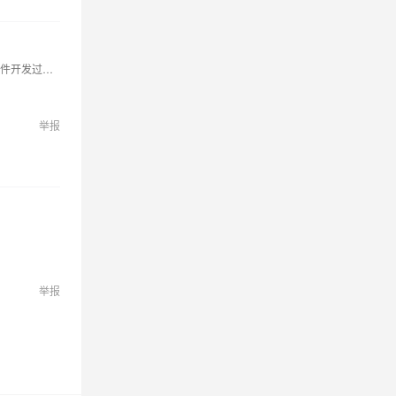
前一个帐号wangccsy@126.com不知道怎么的就成了企业帐号，改不成个人。所以重新注册了一个个人帐号。老程序员。精通JAVA，C#，数据库，对软件开发过程和流程熟悉。考取系统分析师，项目管理师和系统架构设计师等软件资格考试认证。愿意和大家一起前进。
举报
举报