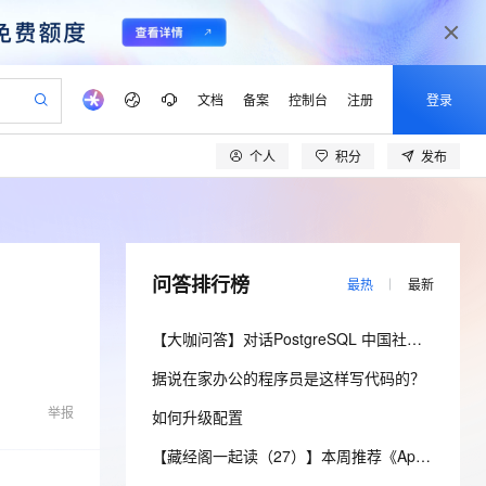
文档
备案
控制台
注册
登录
个人
积分
发布
验
作计划
器
AI 活动
专业服务
服务伙伴合作计划
开发者社区
加入我们
产品动态
服务平台百炼
阿里云 OPC 创新助力计划
一站式生成采购清单，支持单品或批量购买
io：打造专属 AI 语音助手
S产品伙伴计划（繁花）
峰会
CS
造的大模型服务与应用开发平台
一句话生成原生可编辑精美 PPT 文稿
AI 生产力先锋
Al MaaS 服务伙伴赋能合作
域名
博文
Careers
至高可申请百万元
Qwen3.8-Max 模型上线
开启高性价比 AI 编程新体验
弹性可伸缩的云计算服务
Qwen-Audio-3.0-Realtime 端到端实时语音角色扮演
输入一句话想法, 轻松生成专业的 PPT
先锋实践拓展 AI 生产力的边界
Token 补贴，五大权
计划
海大会
伙伴信用分合作计划
商标
问答
社会招聘
问答排行榜
最热
最新
益加速 OPC 成功
eek-V4-Pro
SS
一键部署幻兽帕鲁游戏服务器
飞天发布时刻
HOT
Open Search 向量检索版支
划
备案
电子书
校园招聘
pSeek-V4-Pro
视频创作，一键激活电商全链路生产力
稳定、安全、高性价比、高性能的云存储服务
一键购买专属联机服务器，轻松开启游戏
所见，即是所愿
持视频检索 Pipeline 功能
更多支持
【大咖问答】对话PostgreSQL 中国社区发起人之一，阿里云数据库高级专家 德哥
划
公司注册
镜像站
视频生成
语音识别与合成
专属 QwenPaw
漫剧工坊：一站式动画创作平台
AI 实训营
HOT
应用身份服务 (IDaaS)
据说在家办公的程序员是这样写代码的？
合作伙伴培训与认证
划
上云迁移
站生成，高效打造优质广告素材
全接入的云上超级电脑
从聊天伙伴进化为能主动干活的本地数字员工
快速生产连贯的高质量长漫剧
从基础到进阶，Agent 创客手把手教你
OpenClaw 管理能力上线
lScope
我要反馈
e-1.1-T2V
Qwen3-TTS-Flash
举报
如何升级配置
查询合作伙伴
n Alibaba Cloud ISV 合作
代维服务
建企业门户网站
10 分钟搭建微信、支付宝小程序
MaxCompute MaxFrame 提
畅细腻的高质量视频
离线语音合成大模型，多语言方言自适应，低延迟高稳定
创新加速
ope
登录合作伙伴管理后台
【藏经阁一起读（27）】本周推荐《Apache Flink案例集（2022版）》，你有哪些心得？
我要建议
站，无忧落地极速上线
以可视化方式快速构建移动和 PC 门户网站
国内短信简单易用，安全可靠，秒级触达，全球覆盖200+国家和地区。
高效部署网站，快速应用到小程序
供自动弹性内存功能