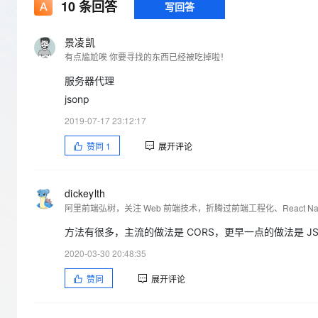
存储
天池大赛
10
条回答
写回答
Qwen3.7-Plus
云解析DNS
解决方案免费试用 新老
电子合同
最高领取价值200元试用
能看、能想、能动手的多模
安全
网络与CDN
AI 算法大赛
畅捷通
景凌凯
大数据开发治理平台 Data
AI 产品 免费试用
网络
有点尴尬唉 你要寻找的东西已经被吃掉啦！
安全
云开发大赛
Qwen3-VL-Plus
Tableau 订阅
1亿+ 大模型 tokens 和 
服务器代理
可观测
入门学习赛
中间件
AI空中课堂在线直播课
云防火墙
140+云产品 免费试用
jsonp
上云与迁云
云原生的云上边界网络安全
产品新客免费试用，最长1
数据库
2019-07-17 23:12:17
生态解决方案
大模型服务
企业出海
大模型ACA认证体验
大数据计算
赞同
1
展开评论
助力企业全员 AI 认知与能
行业生态解决方案
千问AI平台-Token Plan
政企业务
媒体服务
开发者生态解决方案
dickeylth
企业服务与云通信
阿里前端弘树，关注 Web 前端技术，折腾过前端工程化、React Na
千问AI平台-模型体验
AI 开发和 AI 应用解决
在线体验全尺寸、多种模态
域名与网站
方法有很多，主流的做法是 CORS，更早一点的做法是 JS
2020-03-30 20:48:35
Happy 系列大模型
终端用户计算
赞同
展开评论
Serverless
开发工具