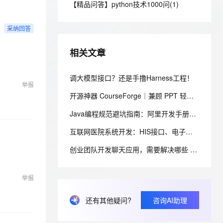
安全
【精品问答】python技术1000问(1)
我要投诉
e-1.1-I2V
Cosyvoice-V3-Flash
PolarDB
上云场景组合购
Milvus 弹性伸缩功能新增节
伴
漫剧创作，剧本、分镜、视频高效生成
100%兼容MySQL、PostgreSQL，兼容Oracle，支持集中和分布式
覆盖90%+业务场景，专享组合折扣价
点支持范围
畅自然，细节丰富
高表现力语音合成大模型，语音克隆听感自然
VPN
采纳回答
ernetes 版 ACK
云聚AI 严选权益
AI 原生数据库服务发布
SSL 证书
2V
Fun-ASR
，一键激活高效办公新体验
理容器应用的 K8s 服务
精选AI产品，从模型到应用全链提效
Agent 数据网关
相关文章
文戏情感细腻自然，动作戏激烈拳拳到肉，实现更强表演能力
支持中英文自由切换，具备更强的噪声鲁棒性
堡垒机
AI 用量加速计划
云原生数据库 PolarDB
防火墙
调大模型接口？还是手撸Harness工程！
、识别商机，让客服更高效、服务更出色。
新老同享，达量后返
Agentic Database 发布
举报
主机安全
应用
开源神器 CourseForge｜兼顾 PPT 轻量化编辑 + 网页交互动效，一键 PPT 转交互式网页课件
Java编程规范避坑指南：阿里开发手册15条强制规约实战解析
千问办公
NEW
AI 应用及服务市场
的智能体编程平台
一站式AI生产力平台
互联网医院系统开发：HIS接口、电子病历与处方数据同步设计
AI 应用
伶鹊
创业团队开发聊天应用，需要解决哪些 IM 技术难题？
企业级人与Agent协作平台，接入和调度多个数字员工
智能客服平台，对话机器人、对话分析、智能外呼
大模型
举报
大模型服务平台百炼 - 全妙
自然语言处理
应用创作平台
多模态内容创作工具，已接入 DeepSeek
数据标注
还有其他疑问?
咨询AI助理
机器学习