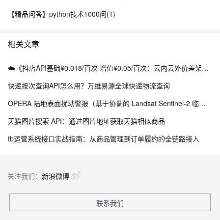
【精品问答】python技术1000问(1)
相关文章
☁️《抖店API基础¥0.018/百次·增值¥0.05/百次：云内云外价差架构实战》（附Python源码）
快递按次查询API怎么用？万维易源全球快递物流查询
OPERA 陆地表面扰动警报（基于协调的 Landsat Sentinel-2 临时产品，版本 0）
天猫图片搜索 API：通过图片地址获取天猫相似商品
tb运营系统接口实战指南：从商品管理到订单履约的全链路接入
关注我们：
新浪微博
联系我们