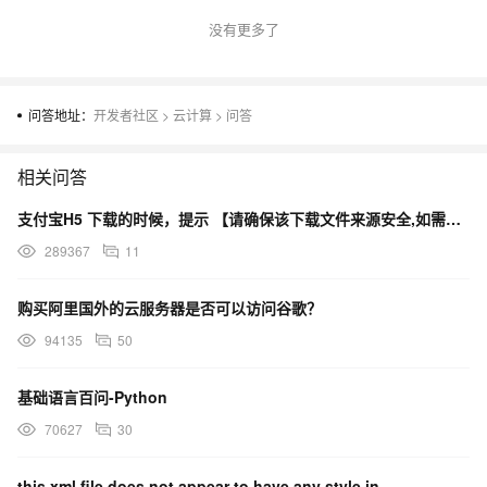
没有更多了
问答地址：
开发者社区
>
云计算
>
问答
相关问答
支付宝H5 下载的时候，提示 【请确保该下载文件来源安全,如需浏览,请长按网址复制后使用浏览器访问】
289367
11
购买阿里国外的云服务器是否可以访问谷歌？
94135
50
基础语言百问-Python
70627
30
this xml file does not appear to have any style in