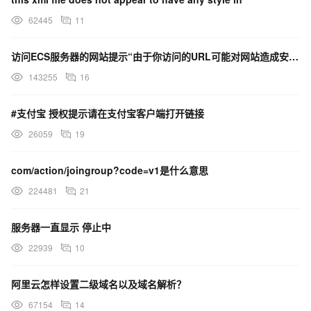
62445
11
访问ECS服务器的网站提示“由于你访问的URL可能对网站造成安全威胁，您的访问被阻断”，这是什么原因？
143255
16
#支付宝 授权提示请在支付宝客户端打开链接
26059
19
com/action/joingroup?code=v1是什么意思
224481
21
服务器一直显示 停止中
22939
10
阿里云怎样设置二级域名以及域名解析？
67154
14