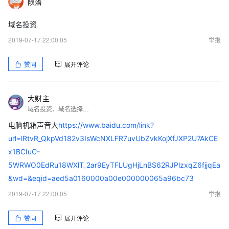
陨落
域名投资
2019-07-17 22:00:05
举报
赞同
展开评论
大财主
域名投资、域名选择、域名交易、域名行情等@我
电脑机箱声音大
https://www.baidu.com/link?
url=lRtvR_QkpVd182v3IsWcNXLFR7uvUbZvkKojXfJXP2U7AkCE
x1BCIuC-
5WRWO0EdRu18WXlT_2ar9EyTFLUgHjLnBS62RJPlzxqZ6fjjqEa
&wd=&eqid=aed5a0160000a00e000000065a96bc73
2019-07-17 22:00:05
举报
赞同
展开评论