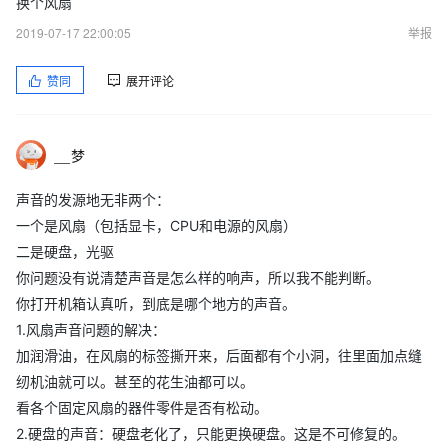
换个风扇
2019-07-17 22:00:05
举报
赞同
展开评论
__梦
声音的发源地无非两个：
一个是风扇（包括显卡，CPU和电源的风扇）
二是硬盘，光驱
你问题没有说清楚声音是怎么样的响声，所以我不能判断。
你打开机箱认真听，到底是哪个地方的声音。
1.风扇声音问题的解决：
加润滑油，在风扇的标签撕开来，后面都有个小洞，往里面加点缝
纫机油就可以。甚至的花生油都可以。
看各个固定风扇的器件零件是否有松动。
2.硬盘的声音：硬盘老化了，只能更换硬盘。这是不可修复的。