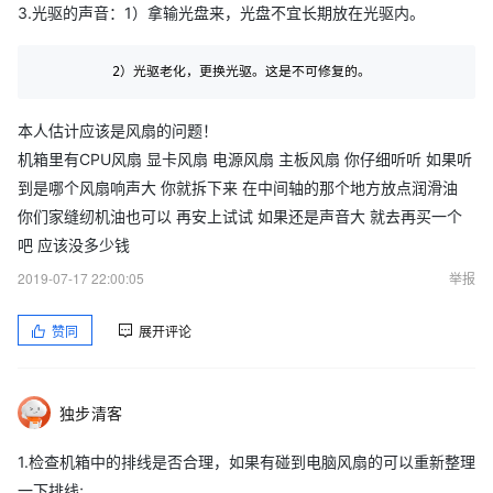
3.光驱的声音：1）拿输光盘来，光盘不宜长期放在光驱内。
          2）光驱老化，更换光驱。这是不可修复的。
本人估计应该是风扇的问题！
机箱里有CPU风扇 显卡风扇 电源风扇 主板风扇 你仔细听听 如果听
到是哪个风扇响声大 你就拆下来 在中间轴的那个地方放点润滑油
你们家缝纫机油也可以 再安上试试 如果还是声音大 就去再买一个
吧 应该没多少钱
2019-07-17 22:00:05
举报
赞同
展开评论
独步清客
1.检查机箱中的排线是否合理，如果有碰到电脑风扇的可以重新整理
一下排线;