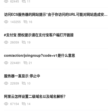
62445
11
访问ECS服务器的网站提示“由于你访问的URL可能对网站造成安全威胁，您的访问被阻断”，这是什么原因？
143255
16
#支付宝 授权提示请在支付宝客户端打开链接
26059
19
com/action/joingroup?code=v1是什么意思
224481
21
服务器一直显示 停止中
22939
10
阿里云怎样设置二级域名以及域名解析？
67154
14