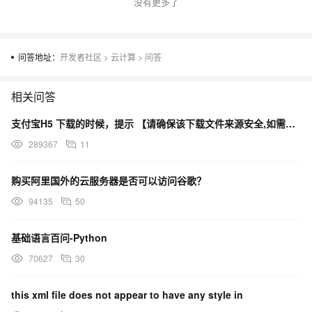
没有更多了
问答地址：
开发者社区
>
云计算
>
问答
相关问答
支付宝H5 下载的时候，提示 【请确保该下载文件来源安全,如需浏览,请长按网址复制后使用浏览器访问】
289367
11
购买阿里国外的云服务器是否可以访问谷歌？
94135
50
基础语言百问-Python
70627
30
this xml file does not appear to have any style in