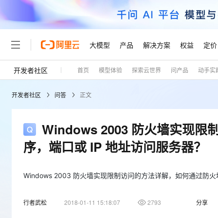
大模型
产品
解决方案
权益
定价
开发者社区
首页
模型体验
探索云世界
问产品
动手实
大模型
产品
解决方案
权益
定价
云市场
伙伴
服务
了解阿里云
精选产品
精选解决方案
普惠上云
产品定价
精选商城
成为销售伙伴
售前咨询
为什么选择阿里云
千问AI平台
开发者社区
问答
正文
了解云产品的定价详情
大模型服务平台百炼
千问办公，解锁你的工作
普惠上云 官方力荐
分销伙伴
在线服务
网站建设
什么是云计算
大
大模型服务与应用平台
企业级Agent产品，直接
云服务器38元/年起，超
咨询伙伴
多端小程序
技术领先
Windows 2003 防火墙
云上成本管理
售后服务
轻量应用服务器
Agency Agents：拥
官方推荐返现计划
大模型
精选产品
精选解决方案
Salesforce 国际版订阅
稳定可靠
序，端口或 IP 地址访问服务器？
管理和优化成本
推荐新用户得奖励，单订单
销售伙伴合作计划
自助服务
友盟天域
安全合规
人工智能与机器学习
AI
文本生成
云数据库 RDS
HappyHorse 打造一
云工开物
无影生态合作计划
在线服务
观测云
分析师报告
高校专属算力普惠，学生认
Windows 2003 防火墙实现限制访问的方法详解，如何通过防
计算
互联网应用开发
Qwen3.8-Max
HOT
Salesforce On Alibaba C
工单服务
Tuya 物联网平台阿里云
研究报告与白皮书
人工智能平台 PAI
快速拥有专属 OpenClaw
大模
Consulting Partner 合
大数据
容器
智能体时代全能旗舰模型
行者武松
2018-01-11 15:18:07
2793
分享
免费试用
短信专区
一站式AI开发、训练和推
蓝凌 OA
AI 大模型销售与服务生
现代化应用