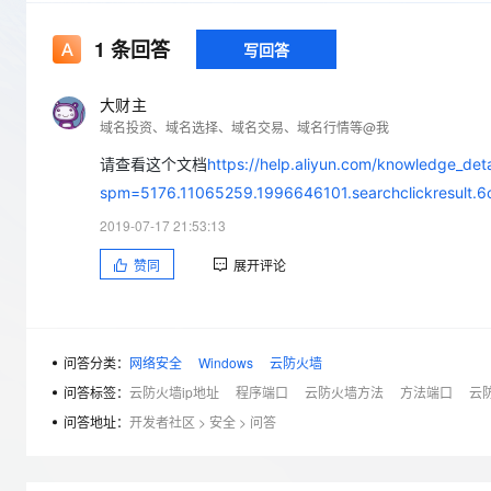
存储
天池大赛
Qwen3.7-Plus
云解析DNS
解决方案免费试用 新老
电子合同
最高领取价值200元试用
能看、能想、能动手的多模
安全
网络与CDN
1
条回答
写回答
AI 算法大赛
畅捷通
大数据开发治理平台 Data
AI 产品 免费试用
网络
安全
云开发大赛
Qwen3-VL-Plus
Tableau 订阅
大财主
1亿+ 大模型 tokens 和 
域名投资、域名选择、域名交易、域名行情等@我
可观测
入门学习赛
中间件
AI空中课堂在线直播课
云防火墙
140+云产品 免费试用
请查看这个文档
https://help.aliyun.com/knowledge_det
上云与迁云
云原生的云上边界网络安全
产品新客免费试用，最长1
数据库
spm=5176.11065259.1996646101.searchclickresult
生态解决方案
大模型服务
企业出海
大模型ACA认证体验
大数据计算
2019-07-17 21:53:13
助力企业全员 AI 认知与能
行业生态解决方案
千问AI平台-Token Plan
政企业务
赞同
展开评论
媒体服务
开发者生态解决方案
企业服务与云通信
千问AI平台-模型体验
AI 开发和 AI 应用解决
在线体验全尺寸、多种模态
域名与网站
问答分类：
网络安全
Windows
云防火墙
问答标签：
云防火墙ip地址
程序端口
云防火墙方法
方法端口
云
Happy 系列大模型
终端用户计算
问答地址：
开发者社区
>
安全
>
问答
Serverless
开发工具