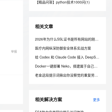
安全
【精品问答】python技术1000问(1)
我要投诉
e-1.1-I2V
Cosyvoice-V3-Flash
PolarDB
上云场景组合购
Milvus 弹性伸缩功能新增节
伴
漫剧创作，剧本、分镜、视频高效生成
100%兼容MySQL、PostgreSQL，兼容Oracle，支持集中和分布式
覆盖90%+业务场景，专享组合折扣价
点支持范围
畅自然，细节丰富
高表现力语音合成大模型，语音克隆听感自然
VPN
ernetes 版 ACK
云聚AI 严选权益
AI 原生数据库服务发布
SSL 证书
2V
Fun-ASR
，一键激活高效办公新体验
理容器应用的 K8s 服务
精选AI产品，从模型到应用全链提效
Agent 数据网关
相关文章
文戏情感细腻自然，动作戏激烈拳拳到肉，实现更强表演能力
支持中英文自由切换，具备更强的噪声鲁棒性
堡垒机
AI 用量加速计划
云原生数据库 PolarDB
防火墙
2026年为什么SSL证书是所有网站的刚需？不再是加分项，而是建站底线
、识别商机，让客服更高效、服务更出色。
新老同享，达量后返
Agentic Database 发布
主机安全
应用
医疗内网纵深防御安全体系实战方案
举报
给 Codex 和 Claude Code 接入 DeepSeek-V4-Flash，夯爆了！
千问办公
NEW
AI 应用及服务市场
的智能体编程平台
一站式AI生产力平台
Docker一键部署 Neko，搭建属于自己的自托管虚拟浏览器
AI 应用
伶鹊
老金这段提示词揪出你没察觉的重复劳动，做成无感自动化
企业级人与Agent协作平台，接入和调度多个数字员工
智能客服平台，对话机器人、对话分析、智能外呼
大模型
大模型服务平台百炼 - 全妙
自然语言处理
应用创作平台
多模态内容创作工具，已接入 DeepSeek
相关解决方案
数据标注
更多
机器学习