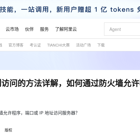
云市场
伙伴
服务
了解阿里云
践
官方博客
考认证
TIANCHI大赛
活动广场
下载
AI 特惠
数据与 API
成为产品伙伴
企业增值服务
最佳实践
价格计算器
AI 场景体
基础软件
产品伙伴合
阿里云认证
市场活动
配置报价
大模型
自助选配和估算价格
新方式
睿译宝，AI翻译排版一步到位
智启 AI 普惠权益
产品生态集成认证中心
企业支持计划
云上春晚
域名与网站
千问官方 MaaS 平台，为开发者和 Agent 而生，新用户赠送 1 亿 + tokens 额度
Qwen Aud
AI Coding
阿里云Maa
2026 阿里云
云服务器 E
为企业打
数据集
Windows
大模型认证
模型
NEW
NEW
交付可用成果
值低价云产品抢先购
上传文档即自动完成翻译和格式还原
至高享 1亿+免费 tokens，加速 Al 应用落地
提供智能易用的域名与建站服务
智能编程，一键
安全可靠、
产品生态伙伴
专家技术服务
云上奥运之旅
弹性计算合作
阿里云中企出
手机三要素
宝塔 Linux
全部认证
实现限制访问的方法详解，如何通过防火墙允
价格优势
有专属领域专家
GLM-5.2：长任务时代开源旗舰模型
阿里云 OPC 创新助力计划
千问大模型
即刻拥有 DeepS
AI 电商营销
对象存储 O
大模型
产品生态伙伴工作台
企业增值服务台
云栖战略参考
云存储合作计
云栖大会
身份实名认证
CentOS
训练营
推动算力普惠，释放技术红利
最高返9万
多领域专家智能体,一键组建 AI 虚拟交付团队
快速构建应用程序和网站，即刻迈出上云第一步
至高百万元 Token 补贴，加速一人公司成长
多元化、高性能、安全可靠的大模型服务
真正可用的 1M 上下文,一次完成代码全链路开发
轻松解锁专属 Dee
从图文生成到
云上的中国
数据库合作计
活动全景
短信
Docker
图片和
站式影视创作平台
Hermes Agent，打造自进化智能体
Token Plan 模型订阅计划
数字证书管理服务（原SSL证书）
5 分钟轻松部署
AI 广告创作
无影云电脑
企业成长
NEW
信息公告
看见新力量
云网络合作计
OCR 文字识别
JAVA
证享300元代金券
可视化编排打通从文字构思到成片全链路闭环
全托管，含MySQL、PostgreSQL、SQL Server、MariaDB多引擎
自主进化，持久记忆，越用越聪明
Qwen3.8-Max 首发尝鲜，限时加量 10 倍，夜间低至2折
实现全站HTTPS，呈现可信的WEB访问
图文、视频一
随时随地安
火墙允许程序，端口或 IP 地址访问服务器？
魔搭 Mode
Kimi-K3
HappyHors
NEW
loud
服务实践
官网公告
金融模力时刻
Salesforce O
版
发票查验
全能环境
Claude Code + GStack 打造工程团队
千问办公，限时限量积分加倍
Qoder
低代码高效构
AI 建站
短信服务
型
NEW
作计划
Kimi 最新旗舰模型，长程编程与推理利器
让文字生成流
计划
版权
创新中心
魔搭 ModelSc
健康状态
理服务
让AI从“聊天伙伴”进化为能干活的“数字员工”
安装技能 GStack，拥有专属 AI 工程团队
你的AI工作搭子，覆盖日常办公高频场景
面向真实软件的智能体编程平台
0 代码专业建
客户案例
天气预报查询
操作系统
态合作计划