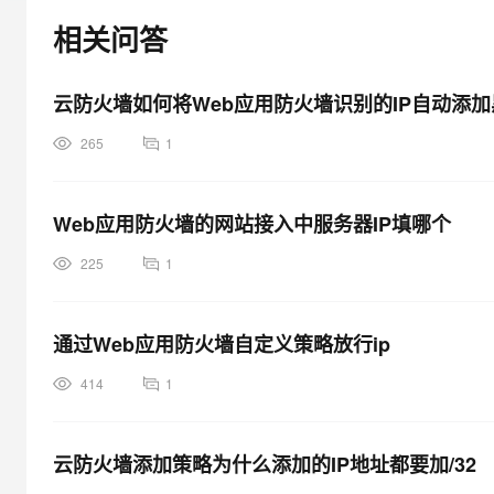
大模型解决方案
相关问答
迁移与运维管理
快速部署 Dify，高效搭建 
专有云
云防火墙如何将Web应用防火墙识别的IP自动添
10 分钟在聊天系统中增加
265
1
Web应用防火墙的网站接入中服务器IP填哪个
225
1
通过Web应用防火墙自定义策略放行ip
414
1
云防火墙添加策略为什么添加的IP地址都要加/32