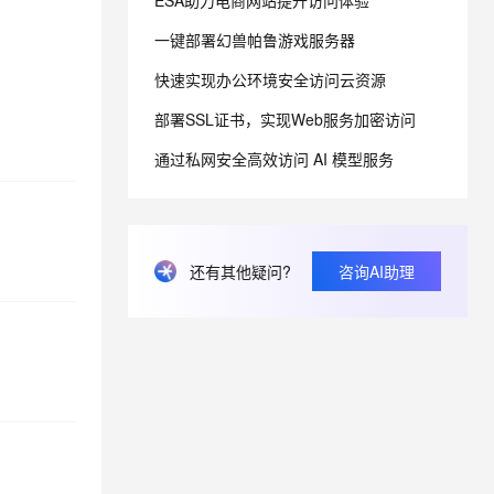
ESA助力电商网站提升访问体验
一键部署幻兽帕鲁游戏服务器
息提取
与 AI 智能体进行实时音视频通话
快速实现办公环境安全访问云资源
从文本、图片、视频中提取结构化的属性信息
构建支持视频理解的 AI 音视频实时通话应用
部署SSL证书，实现Web服务加密访问
t.diy 一步搞定创意建站
构建大模型应用的安全防护体系
通过自然语言交互简化开发流程,全栈开发支持
通过阿里云安全产品对 AI 应用进行安全防护
通过私网安全高效访问 AI 模型服务
还有其他疑问?
咨询AI助理