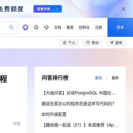
文档
备案
控制台
注册
登录
个人
积分
发布
验
作计划
器
AI 活动
专业服务
服务伙伴合作计划
开发者社区
加入我们
产品动态
服务平台百炼
阿里云 OPC 创新助力计划
一站式生成采购清单，支持单品或批量购买
io：打造专属 AI 语音助手
S产品伙伴计划（繁花）
峰会
CS
造的大模型服务与应用开发平台
一句话生成原生可编辑精美 PPT 文稿
AI 生产力先锋
Al MaaS 服务伙伴赋能合作
域名
博文
Careers
至高可申请百万元
Qwen3.8-Max 模型上线
开启高性价比 AI 编程新体验
弹性可伸缩的云计算服务
Qwen-Audio-3.0-Realtime 端到端实时语音角色扮演
输入一句话想法, 轻松生成专业的 PPT
先锋实践拓展 AI 生产力的边界
Token 补贴，五大权
计划
海大会
伙伴信用分合作计划
商标
问答
社会招聘
许程
问答排行榜
最热
最新
益加速 OPC 成功
eek-V4-Pro
SS
一键部署幻兽帕鲁游戏服务器
飞天发布时刻
HOT
Open Search 向量检索版支
划
备案
电子书
校园招聘
pSeek-V4-Pro
视频创作，一键激活电商全链路生产力
稳定、安全、高性价比、高性能的云存储服务
一键购买专属联机服务器，轻松开启游戏
所见，即是所愿
持视频检索 Pipeline 功能
更多支持
【大咖问答】对话PostgreSQL 中国社区发起人之一，阿里云数据库高级专家 德哥
划
公司注册
镜像站
视频生成
语音识别与合成
专属 QwenPaw
漫剧工坊：一站式动画创作平台
AI 实训营
HOT
应用身份服务 (IDaaS)
据说在家办公的程序员是这样写代码的？
合作伙伴培训与认证
划
上云迁移
站生成，高效打造优质广告素材
全接入的云上超级电脑
从聊天伙伴进化为能主动干活的本地数字员工
快速生产连贯的高质量长漫剧
从基础到进阶，Agent 创客手把手教你
OpenClaw 管理能力上线
lScope
我要反馈
e-1.1-T2V
Qwen3-TTS-Flash
如何升级配置
查询合作伙伴
n Alibaba Cloud ISV 合作
代维服务
建企业门户网站
10 分钟搭建微信、支付宝小程序
MaxCompute MaxFrame 提
畅细腻的高质量视频
离线语音合成大模型，多语言方言自适应，低延迟高稳定
举报
创新加速
ope
登录合作伙伴管理后台
【藏经阁一起读（27）】本周推荐《Apache Flink案例集（2022版）》，你有哪些心得？
我要建议
站，无忧落地极速上线
以可视化方式快速构建移动和 PC 门户网站
国内短信简单易用，安全可靠，秒级触达，全球覆盖200+国家和地区。
高效部署网站，快速应用到小程序
供自动弹性内存功能