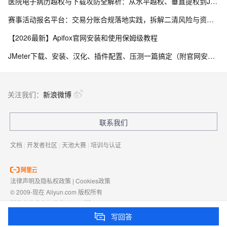
医院电子病历越权与下载攻防全解析：从水平越权、垂直提权到JWT防线与目录穿越
赛事活动报名平台：交易分账合规落地实践，拆解二清风险与资金隔离要点
【2026最新】Apifox官网安装和使用保姆级教程
JMeter下载、安装、汉化、插件配置、压测一篇搞定（附官网安装包）
关注我们：
新浪微博
联系我们
文档
|
开发者社区
|
天池大赛
|
培训与认证
法律声明及隐私权政策
|
Cookies政策
© 2009-现在 Aliyun.com 版权所有
增值电信业务经营许可证：
浙B2-20080101
域名注册服务机构许可：
浙D3-20210002
写回答
浙公网安备 33010602009975号
浙B2-20080101-4