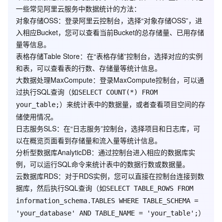
一些常见阿里云服务中数据统计的方法：
对象存储OSS
：登录阿里云控制台，选择“对象存储OSS”，进
入相应Bucket，您可以查看当前Bucket的总存储量、已用存储
量等信息。
表格存储Table Store
：在“表格存储”控制台，选择对应的实例
和表，可以查看表的行数、存储量等统计信息。
大数据处理MaxCompute
：登录MaxCompute控制台，可以通
过执行SQL查询（如
SELECT COUNT(*) FROM
）来统计表中的数据量，或者查看项目空间的存
your_table;
储使用情况。
日志服务SLS
：在“日志服务”控制台，选择项目和日志库，可
以在概览页面看到存储量和流入量等统计信息。
分析型数据库AnalyticDB
：通过控制台进入相应的数据库实
例，可以运行SQL命令来统计表中的数据行数或数据量。
云数据库RDS
：对于RDS实例，您可以直接在控制台连接到数
据库，然后执行SQL查询（如
SELECT TABLE_ROWS FROM
information_schema.TABLES WHERE TABLE_SCHEMA =
）
'your_database' AND TABLE_NAME = 'your_table';