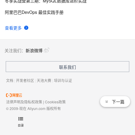
冬季实战营第三期：MySQL数据库进阶实战
如何在谷歌chrome、Firefox等浏览器打开、编辑、保存
12
9
阿里巴巴DevOps 最佳实践手册
微软Office、金山WPS文档？
Office 2007 中文版快速一览
5
10
查看更多
关注我们：
新浪微博
联系我们
文档
|
开发者社区
|
天池大赛
|
培训与认证
下一篇
法律声明及隐私权政策
|
Cookies政策
© 2009-现在 Aliyun.com 版权所有
增值电信业务经营许可证：
浙B2-20080101
域名注册服务机构许可：
浙D3-20210002
目录
浙公网安备 33010602009975号
浙B2-20080101-4