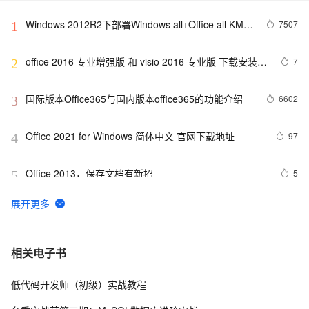
Windows 2012R2下部署Windows all+Office all KMS
7507
1
服务器
office 2016 专业增强版 和 visio 2016 专业版 下载安装
7
2
（附带激活工具）
国际版本Office365与国内版本office365的功能介绍
6602
3
Office 2021 for Windows 简体中文 官网下载地址
97
4
Office 2013，保存文档有新招
5
5
微软使用类似僵尸网络的技术进行Office2010漏洞检测
6
6
WPS Office for Mac 7.3.1 - 写作、表格处理、PPT 制作
4
7
相关电子书
和 PDF 编辑
低代码开发师（初级）实战教程
云端存储，多设备同步——WPS Office 2022让你的办公
8
8
随时随地！{附带下载地址和安装教程}