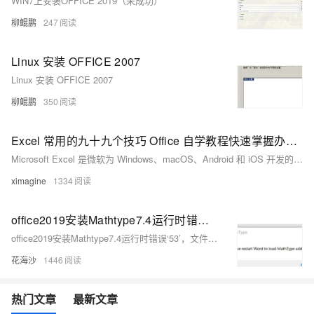
WIN7上安装OFFICE 2019（未成功）
柳鲲鹏
247
Linux 安装 OFFICE 2007
Linux 安装 OFFICE 2007
柳鲲鹏
350
Excel 常用的九十九个技巧 Office 自学教程快速掌握办公技巧
Microsoft Excel 是微软为 Windows、macOS、Android 和 iOS 开发的电子表格软件，可以用来制作电子表格、完成许多复杂的数据运算，进行数据的分析和预测，并且具有强大的制作图表的功能。由于 Excel 具有十分友好的人机界面和强大的计算功能，它已成为国内外广大用户管理公司和个人财务、统计数据、绘制各种专业化表格的得力助手。允许用户自定义界面的电子制表软件包括字体、文字属性和单元格格式，它还引进了智能重算的功能，当单元格数据变动时，只有与之相关的数据才会更新，荒岛本次带来九十九个 Excel 技巧，提高您的办公效率。
ximagine
1334
office2019安装Mathtype7.4运行时错误‘53’，文件未找到：MathPage.WLL
office2019安装Mathtype7.4运行时错误‘53’，文件未找到：MathPage.WLL
花海沙
1446
热门文章
最新文章