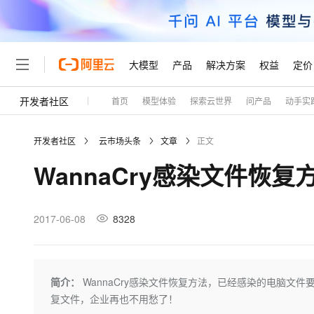
大模型
产品
解决方案
权益
定价
开发者社区
首页
模型体验
探索云世界
问产品
动手实
大模型
产品
解决方案
权益
定价
云市场
伙伴
服务
了解阿里云
精选产品
精选解决方案
普惠上云
产品定价
精选商城
成为销售伙伴
售前咨询
为什么选择阿里云
千问AI平台
开发者社区
云市场头条
文章
正文
了解云产品的定价详情
大模型服务平台百炼
千问办公，解锁你的工作
普惠上云 官方力荐
分销伙伴
在线服务
网站建设
什么是云计算
大
WannaCry感染文件恢
大模型服务与应用平台
企业级Agent产品，直接
云服务器38元/年起，超
咨询伙伴
多端小程序
技术领先
云上成本管理
售后服务
轻量应用服务器
Agency Agents：拥
官方推荐返现计划
大模型
精选产品
精选解决方案
Salesforce 国际版订阅
稳定可靠
管理和优化成本
推荐新用户得奖励，单订单
销售伙伴合作计划
2017-06-08
8328
自助服务
友盟天域
安全合规
人工智能与机器学习
AI
文本生成
云数据库 RDS
HappyHorse 打造一
云工开物
无影生态合作计划
在线服务
观测云
分析师报告
高校专属算力普惠，学生认
计算
互联网应用开发
Qwen3.8-Max
HOT
Salesforce On Alibaba C
工单服务
Tuya 物联网平台阿里云
研究报告与白皮书
人工智能平台 PAI
快速拥有专属 OpenClaw
简介：
WannaCry感染文件恢复方法，已经感染的电脑
大模
Consulting Partner 合
大数据
容器
智能体时代全能旗舰模型
免费试用
短信专区
一站式AI开发、训练和推
复文件，企业再也不用愁了！
蓝凌 OA
AI 大模型销售与服务生
现代化应用