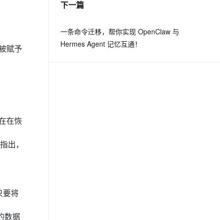
下一篇
息提取
与 AI 智能体进行实时音视频通话
一条命令迁移，帮你实现 OpenClaw 与
从文本、图片、视频中提取结构化的属性信息
构建支持视频理解的 AI 音视频实时通话应用
Hermes Agent 记忆互通！
被赋予
t.diy 一步搞定创意建站
构建大模型应用的安全防护体系
通过自然语言交互简化开发流程,全栈开发支持
通过阿里云安全产品对 AI 应用进行安全防护
在在恢
指出，
只要将
的数据