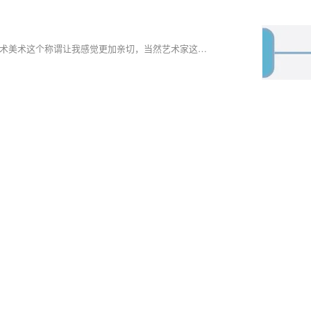
Techical Artist 的中文翻译是技术美术，相比于直译为技术艺术家，技术美术这个称谓让我感觉更加亲切，当然艺术家这个称谓也很好，很高级 :p ；在游戏行业里我们常常能听到美术这个职位，而技术美术，从字面意思我们就能够大概了解这是一个既需要懂技术又需要懂美术的职业。那么技术美术具体工作是什么呢？我去搜索了一番，发现没有非常权威的定义，不过可以找到比较普遍的说法是：给美术团队提供技术支持，从