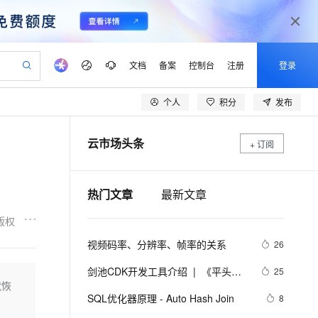
文档
备案
控制台
注册
登录
个人
积分
发布
验
作计划
器
AI 活动
专业服务
服务伙伴合作计划
开发者社区
加入我们
产品动态
服务平台百炼
阿里云 OPC 创新助力计划
云市场头条
一站式生成采购清单，支持单品或批量购买
+ 订阅
io：打造专属 AI 语音助手
S产品伙伴计划（繁花）
峰会
CS
造的大模型服务与应用开发平台
一句话生成原生可编辑精美 PPT 文稿
AI 生产力先锋
Al MaaS 服务伙伴赋能合作
域名
博文
Careers
至高可申请百万元
Qwen3.8-Max 模型上线
开启高性价比 AI 编程新体验
弹性可伸缩的云计算服务
Qwen-Audio-3.0-Realtime 端到端实时语音角色扮演
输入一句话想法, 轻松生成专业的 PPT
先锋实践拓展 AI 生产力的边界
Token 补贴，五大权
计划
海大会
伙伴信用分合作计划
商标
问答
社会招聘
热门文章
最新文章
益加速 OPC 成功
eek-V4-Pro
SS
一键部署幻兽帕鲁游戏服务器
飞天发布时刻
HOT
Open Search 向量检索版支
划
备案
电子书
校园招聘
pSeek-V4-Pro
视频创作，一键激活电商全链路生产力
稳定、安全、高性价比、高性能的云存储服务
一键购买专属联机服务器，轻松开启游戏
所见，即是所愿
持视频检索 Pipeline 功能
更多支持
版权
划
公司注册
镜像站
视频生成
语音识别与合成
专属 QwenPaw
漫剧工坊：一站式动画创作平台
AI 实训营
HOT
应用身份服务 (IDaaS)
视频码率、分辨率、帧率的关系
26
合作伙伴培训与认证
划
上云迁移
站生成，高效打造优质广告素材
全接入的云上超级电脑
从聊天伙伴进化为能主动干活的本地数字员工
快速生产连贯的高质量长漫剧
从基础到进阶，Agent 创客手把手教你
OpenClaw 管理能力上线
lScope
我要反馈
e-1.1-T2V
Qwen3-TTS-Flash
剑池CDK开发工具介绍  |  《平头哥
25
查询合作伙伴
n Alibaba Cloud ISV 合作
代维服务
建企业门户网站
10 分钟搭建微信、支付宝小程序
就恢
MaxCompute MaxFrame 提
剑池CDK快速上手指南》第一章
畅细腻的高质量视频
离线语音合成大模型，多语言方言自适应，低延迟高稳定
创新加速
ope
SQL优化器原理 - Auto Hash Join
登录合作伙伴管理后台
我要建议
8
站，无忧落地极速上线
以可视化方式快速构建移动和 PC 门户网站
国内短信简单易用，安全可靠，秒级触达，全球覆盖200+国家和地区。
高效部署网站，快速应用到小程序
供自动弹性内存功能