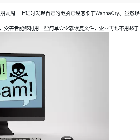
Deepseek-v4-pro
HappyHors
同享
万小智 AI 建站低至 15元/月
Qoder CN
AI 短剧/漫剧
云原生数据库 
快递物流查询
WordPress
成为服务伙
高校合作
点，立即开启云上创新
覆盖公网/内网、递归/权威、移动APP等全场景解析服务
送.CN域名，送备案服务码
基于千问大模型等，支持代码智能生成、研发智能问答
AI助力短剧
态智能体模型
旗舰 MoE 大模型，百万上下文与顶尖推理能力
图生视频，流
少朋友周一上班时发现自己的电脑已经感染了WannaCry。虽然
Ubuntu
服务生态伙伴
云工开物
企业应用
Works
Night Plan 支持 Qwen 3.8-Max
云原生大数据计算服务 MaxCompute
AI 办公
容器服务 Kub
NEW
GLM-5.2
Wan2.7-T
错误，受害者能够利用一些简单命令就恢复文件，企业再也不用愁了
Red Hat
30+ 款产品免费体验
Data Agent 驱动的一站式 Data+AI 开发治理平台
夜间 5 折，Qwen/Meoo/TokenPlan 客户专享
面向分析的企业级SaaS模式云数据仓库
AI智能应用
提供一站式管
科研合作
视觉 Coding、空间感知、多模态思考等全面升级
1M上下文，专为长程任务能力而生
ERP
堂（旗舰版）
SUSE
智能客服
CRM
防护产品
2个月
自动承接线索
建站小程序
OA 办公系统
AI 应用构建
大模型原生
力提升
财税管理
模板建站
Qoder
大模型服务平台百炼-应用模版
HOT
NEW
面向真实软件
个人版上线、团队版降价；千问3.8-Max首发发尝鲜
丰富多元化的应用模版和解决方案
400电话
定制建站
万有无界
大模型服务平台百炼-智能体
方案
广告营销
模板小程序
的模型效果
灵活可视化地构建企业级 Agent
定制小程序
秒悟
人工智能平台 PAI
APP 开发
云端极速 AI 
新一代 AI 视频生成模型，深度适配广告营销等场景
AI Native 的算法工程平台，一站式完成建模、训练、推理服务部署
建站系统