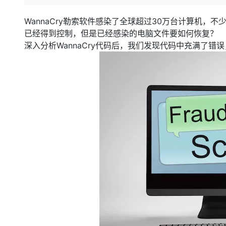
存储
天池大赛
Qwen3.7-Plus
云解析DNS
解决方案免费试用 新老
电子合同
最高领取价值200元试用
能看、能想、能动手的多模
安全
网络与CDN
WannaCry勒索软件感染了全球超过30万台计算机，不
AI 算法大赛
畅捷通
已经得到控制，但是已经感染的电脑文件要如何恢复？
大数据开发治理平台 Data
AI 产品 免费试用
网络
安全
云开发大赛
Qwen3-VL-Plus
深入分析WannaCry代码后，我们发现代码中充满了
Tableau 订阅
1亿+ 大模型 tokens 和 
可观测
入门学习赛
中间件
AI空中课堂在线直播课
云防火墙
140+云产品 免费试用
上云与迁云
云原生的云上边界网络安全
产品新客免费试用，最长1
数据库
生态解决方案
大模型服务
企业出海
大模型ACA认证体验
大数据计算
助力企业全员 AI 认知与能
行业生态解决方案
千问AI平台-Token Plan
政企业务
媒体服务
开发者生态解决方案
企业服务与云通信
千问AI平台-模型体验
AI 开发和 AI 应用解决
在线体验全尺寸、多种模态
域名与网站
Happy 系列大模型
终端用户计算
Serverless
开发工具