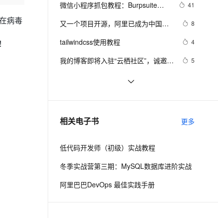
安全
我要投诉
e-1.1-I2V
Cosyvoice-V3-Flash
微信小程序抓包教程：Burpsuite版 
41
PolarDB
上云场景组合购
Milvus 弹性伸缩功能新增节
伴
附所需工具
漫剧创作，剧本、分镜、视频高效生成
100%兼容MySQL、PostgreSQL，兼容Oracle，支持集中和分布式
覆盖90%+业务场景，专享组合折扣价
点支持范围
畅自然，细节丰富
高表现力语音合成大模型，语音克隆听感自然
现在病毒
VPN
又一个项目开源，阿里已成为中国开
8
源的关键力量？
ernetes 版 ACK
云聚AI 严选权益
AI 原生数据库服务发布
SSL 证书
tailwindcss使用教程
2V
Fun-ASR
4
！
，一键激活高效办公新体验
理容器应用的 K8s 服务
精选AI产品，从模型到应用全链提效
Agent 数据网关
文戏情感细腻自然，动作戏激烈拳拳到肉，实现更强表演能力
支持中英文自由切换，具备更强的噪声鲁棒性
堡垒机
我的博客即将入驻“云栖社区”，诚邀技
5
AI 用量加速计划
云原生数据库 PolarDB
术同仁一同入驻。
防火墙
、识别商机，让客服更高效、服务更出色。
新老同享，达量后返
Agentic Database 发布
思科路由器的密码恢复
4
主机安全
应用
有一种忙，叫做很有希望
6
千问办公
NEW
深度优先搜索的图文介绍
3
AI 应用及服务市场
相关电子书
更多
的智能体编程平台
一站式AI生产力平台
AI 应用
伶鹊
低代码开发师（初级）实战教程
企业级人与Agent协作平台，接入和调度多个数字员工
智能客服平台，对话机器人、对话分析、智能外呼
大模型
冬季实战营第三期：MySQL数据库进阶实战
大模型服务平台百炼 - 全妙
自然语言处理
阿里巴巴DevOps 最佳实践手册
应用创作平台
多模态内容创作工具，已接入 DeepSeek
数据标注
机器学习