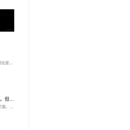
云效DevOps是阿里巴巴推出的企业级一站式平台，覆盖需求管理到应用运维全生命周期。其核心价值包括全流程自动化、高效协同、质量保障与可视化度量。功能涵盖代码管理、持续集成、持续交付及应用运维，支持微服务架构、大规模团队协作等最佳实践。成功案例显示，云效显著提升企业软件交付效率与质量，助力数字化转型，未来将融合AI技术实现更智能的交付体验。
嗯… 无法访问此页面43.139.210.211 花了太长时间进行响应，无法连接宝塔，是服务器内的宝塔面板开启了ssl的验证，但是没有绑定证书，所以被拦截，关闭宝塔面板的ssl访问认证恢复正常
嗯… 无法访问此页面43.139.210.211 花了太长时间进行响应，无法连接宝塔，是服务器内的宝塔面板开启了ssl的验证，但是没有绑定证书，所以被拦截，关闭宝塔面板的ssl访问认证恢复正常