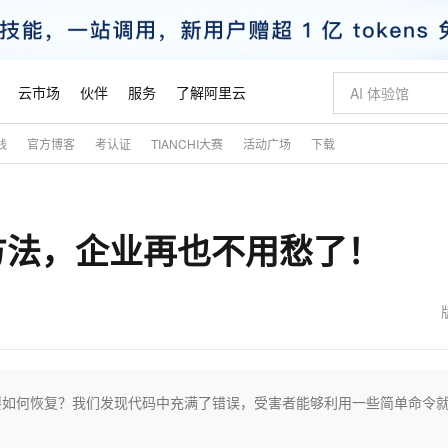
云市场
伙伴
服务
了解阿里云
践
官方博客
考认证
TIANCHI大赛
活动广场
下载
AI 特惠
数据与 API
成为产品伙伴
企业增值服务
最佳实践
价格计算器
AI 场景体
基础软件
产品伙伴合
阿里云认证
市场活动
配置报价
大模型
自助选配和估算价格
新方式
睿译宝，AI翻译排版一步到位
智启 AI 普惠权益
产品生态集成认证中心
企业支持计划
云上春晚
域名与网站
千问官方 MaaS 平台，为开发者和 Agent 而生，新用户赠送 1 亿 + tokens 额度
Qwen Aud
AI Coding
阿里云Maa
2026 阿里云
云服务器 E
为企业打
数据集
Windows
大模型认证
模型
NEW
NEW
复方法，企业再也不用愁了！
交付可用成果
值低价云产品抢先购
上传文档即自动完成翻译和格式还原
至高享 1亿+免费 tokens，加速 Al 应用落地
提供智能易用的域名与建站服务
智能编程，一键
安全可靠、
产品生态伙伴
专家技术服务
云上奥运之旅
弹性计算合作
阿里云中企出
手机三要素
宝塔 Linux
全部认证
价格优势
有专属领域专家
GLM-5.2：长任务时代开源旗舰模型
阿里云 OPC 创新助力计划
千问大模型
即刻拥有 DeepS
AI 电商营销
对象存储 O
大模型
产品生态伙伴工作台
企业增值服务台
云栖战略参考
云存储合作计
云栖大会
身份实名认证
CentOS
训练营
推动算力普惠，释放技术红利
最高返9万
多领域专家智能体,一键组建 AI 虚拟交付团队
快速构建应用程序和网站，即刻迈出上云第一步
至高百万元 Token 补贴，加速一人公司成长
多元化、高性能、安全可靠的大模型服务
真正可用的 1M 上下文,一次完成代码全链路开发
轻松解锁专属 Dee
从图文生成到
云上的中国
数据库合作计
活动全景
短信
Docker
图片和
站式影视创作平台
Hermes Agent，打造自进化智能体
Token Plan 模型订阅计划
数字证书管理服务（原SSL证书）
5 分钟轻松部署
AI 广告创作
无影云电脑
企业成长
NEW
信息公告
看见新力量
云网络合作计
OCR 文字识别
JAVA
证享300元代金券
可视化编排打通从文字构思到成片全链路闭环
全托管，含MySQL、PostgreSQL、SQL Server、MariaDB多引擎
自主进化，持久记忆，越用越聪明
Qwen3.8-Max 首发尝鲜，限时加量 10 倍，夜间低至2折
实现全站HTTPS，呈现可信的WEB访问
图文、视频一
随时随地安
魔搭 Mode
Kimi-K3
HappyHors
NEW
loud
服务实践
官网公告
金融模力时刻
Salesforce O
版
发票查验
全能环境
Claude Code + GStack 打造工程团队
千问办公，限时限量积分加倍
Qoder
低代码高效构
AI 建站
短信服务
文件要如何恢复？我们发现代码中充满了错误，受害者能够利用一些简单命令
型
NEW
作计划
Kimi 最新旗舰模型，长程编程与推理利器
让文字生成流
计划
创新中心
魔搭 ModelSc
健康状态
理服务
让AI从“聊天伙伴”进化为能干活的“数字员工”
安装技能 GStack，拥有专属 AI 工程团队
你的AI工作搭子，覆盖日常办公高频场景
面向真实软件的智能体编程平台
0 代码专业建
客户案例
天气预报查询
操作系统
态合作计划