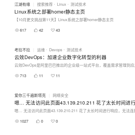
江湖有缘
|
搜索推荐
Linux
测试技术
Linux系统之部署homer静态主页
【10月更文挑战第11天】Linux系统之部署homer静态主页
617
42
43
考拉不拉
|
运维
Devops
测试技术
云效DevOps：加速企业数字化转型的利器
713
11
11
爱你三千遍斯塔克
|
网络安全
1027
0
0