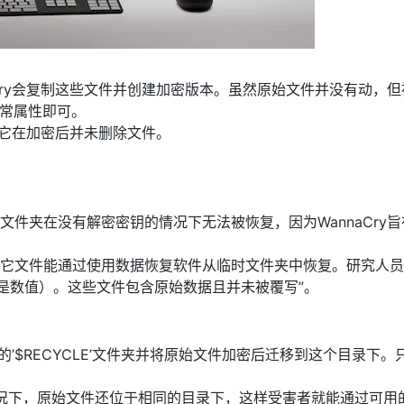
AI 应用
10分钟微调：让0.6B模型媲美235B模
多模态数据信
型
依托云原生高可用架构,实现Dify私有化部署
用1%尺寸在特定领域达到大模型90%以上效果
Cry会复制这些文件并创建加密版本。虽然原始文件并没有动，但
一个 AI 助手
超强辅助，Bol
正常属性即可。
即刻拥有 DeepSeek-R1 满血版
在企业官网、通讯软件中为客户提供 AI 客服
，它在加密后并未删除文件。
多种方案随心选，轻松解锁专属 DeepSeek
件夹在没有解密密钥的情况下无法被恢复，因为WannaCry旨
它文件能通过使用数据恢复软件从临时文件夹中恢复。研究人员
d指的是数值）。这些文件包含原始数据且并未被覆写”。
的’$RECYCLE’文件夹并将原始文件加密后迁移到这个目录下。
很多情况下，原始文件还位于相同的目录下，这样受害者就能通过可用