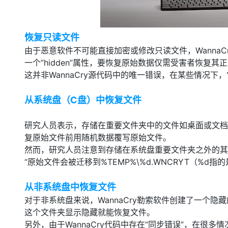
大模型解决方案
迁移与运维管理
快速部署 Dify，高效搭建 
恢复只读文件
专有云
由于恶意软件不可能直接加密或修改只读文件，Wanna
10 分钟在聊天系统中增加
一个”hidden”属性，要恢复原始数据仅需受害者恢复其
这并非WannaCry源代码中的唯一错误，在某些情况下
从系统盘（C盘）中恢复文件
研究人员表示，存储在重要文件夹中的文件如桌面或文档文
复原始文件前用随机数据覆写原始文件。
然而，研究人员注意到存储在系统盘重要文件夹之外的其
“原始文件会被迁移到%TEMP%\%d.WNCRYT（%
从非系统盘中恢复文件
对于非系统盘来说，WannaCry勒索软件创建了一个隐藏
这个文件夹显示隐藏就能恢复文件。
另外，由于WannaCry代码中存在“同步错误”，在