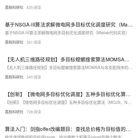
荔枝科研社
435
基于NSGA-III算法求解微电网多目标优化调度研究（Matlab代码实现）
基于NSGA-III算法求解微电网多目标优化调度研究（Matlab代码实现）
荔枝科研社
361
【无人机三维路径规划】多目标螳螂搜索算法MOMSA与非支配排序的鲸鱼优化算法NSWOA求解无人机三维路径规划研究（Matlab代码实现）
【无人机三维路径规划】多目标螳螂搜索算法MOMSA与非支配排序的鲸鱼优化算法NSWOA求解无人机三维路径规划研究（Matlab代码实现）
荔枝科研社
345
【创新】【微电网多目标优化调度】五种多目标优化算法（MOJS、NSGA3、MOGWO、NSWOA、MOPSO）求解微电网多目标优化调度（Matlab代码实现）
【创新】【微电网多目标优化调度】五种多目标优化算法（MOJS、NSGA3、MOGWO、NSWOA、MOPSO）求解微电网多目标优化调度（Matlab代码实现）
荔枝科研社
728
算法入门：剑指offer改编题目：查找总价格为目标值的两个商品
给定递增数组和目标值target，找出两数之和等于target的两个数字。利用双指针法，left从头、right从尾向中间逼近，根据和与target的大小关系调整指针，时间复杂度O(n)，空间复杂度O(1)。找不到时返回{-1,-1}。