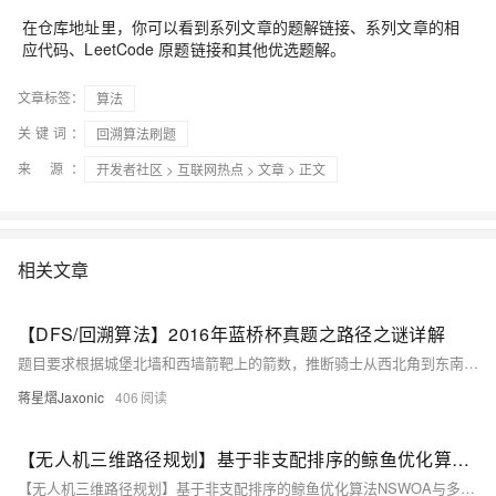
在仓库地址里，你可以看到系列文章的题解链接、系列文章的相
应代码、LeetCode 原题链接和其他优选题解。
文章标签：
算法
关键词：
回溯算法刷题
来 源：
开发者社区
>
互联网热点
>
文章
> 正文
相关文章
【DFS/回溯算法】2016年蓝桥杯真题之路径之谜详解
题目要求根据城堡北墙和西墙箭靶上的箭数，推断骑士从西北角到东南角的唯一路径。每步移动时向正北和正西各射一箭，同一格不重复经过。通过DFS回溯模拟“拔箭”过程，验证路径合法性。已知箭数约束路径唯一，最终按编号输出行走顺序。
蒋星熠Jaxonic
406
【无人机三维路径规划】基于非支配排序的鲸鱼优化算法NSWOA与多目标螳螂搜索算法MOMSA求解无人机三维路径规划研究（Matlab代码实现）
【无人机三维路径规划】基于非支配排序的鲸鱼优化算法NSWOA与多目标螳螂搜索算法MOMSA求解无人机三维路径规划研究（Matlab代码实现）