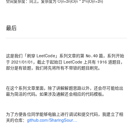
空间复杂度：同上。复杂度为
O(n∗2n)O(n * 2^n)
O
(
n
∗
2
n
)
最后
这是我们「刷穿 LeetCode」系列文章的第
篇，系列开始
No.40
于 2021/01/01，截止于起始日 LeetCode 上共有 1916 道题目，
部分是有锁题，我们将先将所有不带锁的题目刷完。
在这个系列文章里面，除了讲解解题思路以外，还会尽可能给出
最为简洁的代码。如果涉及通解还会相应的代码模板。
为了方便各位同学能够电脑上进行调试和提交代码，我建立了相
关的仓库：
github.com/SharingSour…