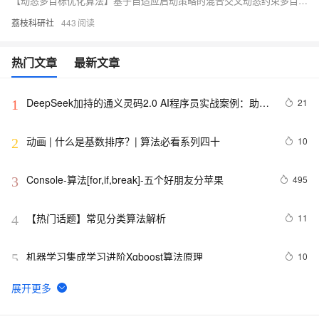
【动态多目标优化算法】基于自适应启动策略的混合交叉动态约束多目标优化算法(MC-DCMOEA)求解CEC2023研究（Matlab代码实现）
荔枝科研社
443
热门文章
最新文章
DeepSeek加持的通义灵码2.0 AI程序员实战案例：助力
21
1
嵌入式开发中的算法生成革新
动画 | 什么是基数排序？| 算法必看系列四十
10
2
Console-算法[for,if,break]-五个好朋友分苹果
495
3
【热门话题】常见分类算法解析
11
4
机器学习集成学习进阶Xgboost算法原理
10
5
【滤波跟踪】基于卡尔曼滤波算法实现飞行物体运动轨迹
6
6
预测附matlab代码