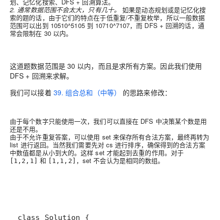
划、记忆化搜索、DFS + 回溯算法。
2. 通常数据范围不会太大，只有几十。
如果是动态规划或是记忆化搜
索的题的话，由于它们的特点在于低重复/不重复枚举，所以一般数据
范围可以出到
10510^5
1
0
5
到
10710^7
1
0
7
，而 DFS + 回溯的话，通
常会限制在 30 以内。
这道题数据范围是 30 以内，而且是求所有方案。因此我们使用
DFS + 回溯来求解。
我们可以接着
39. 组合总和（中等）
的思路来修改：
由于每个数字只能使用一次，我们可以直接在 DFS 中决策某个数是用
还是不用。
由于不允许重复答案，可以使用 set 来保存所有合法方案，最终再转为
list 进行返回。当然我们需要先对 cs 进行排序，确保得到的合法方案
中数值都是从小到大的。这样 set 才能起到去重的作用。对于
和
，set 不会认为是相同的数组。
[1,2,1]
[1,1,2]