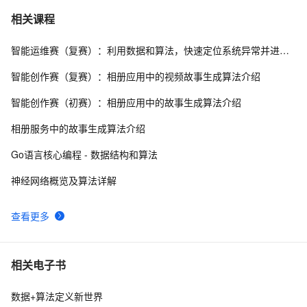
数组求和算法系列
640
7
相关课程
智能运维赛（复赛）：利用数据和算法，快速定位系统异常并进行根因分析
游戏人工智能——A*寻路算法实践
4
8
智能创作赛（复赛）：相册应用中的视频故事生成算法介绍
【转】算法基础（二）：栈的应用 --- 迷宫解题
546
9
智能创作赛（初赛）：相册应用中的故事生成算法介绍
微软的22道数据结构算法面试题
615
10
相册服务中的故事生成算法介绍
Go语言核心编程 - 数据结构和算法
神经网络概览及算法详解
查看更多
相关电子书
数据+算法定义新世界