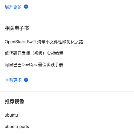
在Ubuntu平台搭建RTMP直播服务器使用SRS简要指南
7
6
ubuntu22/20 安装macos 主题桌面
8
7
相关电子书
OpenStack Swift 海量小文件性能优化之路
Ubuntu Touch将支持用户数据加密：目前暂无时间表
5
8
低代码开发师（初级）实战教程
ubuntu12.04 安装配置jdk1.7
7
9
阿里巴巴DevOps 最佳实践手册
【Valgrind】Valgrind安装（ubuntu系统）
4
10
查看更多
推荐镜像
ubuntu
ubuntu-ports