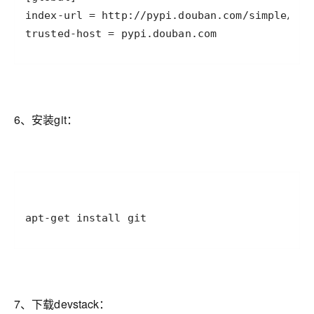
trusted-host = pypi.douban.com
6、安装git：
apt-get install git
7、下载devstack：