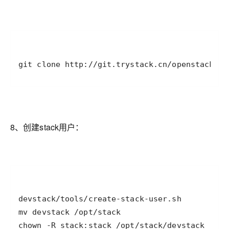
git clone http://git.trystack.cn/openstack-de
8、创建stack用户：
chown -R stack:stack /opt/stack/devstack