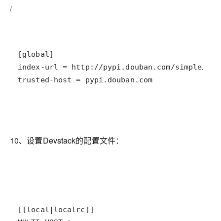
/
trusted-host = pypi.douban.com
10、设置Devstack的配置文件：