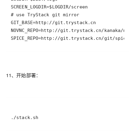
SPICE_REPO=http://git.trystack.cn/git/spice/s
11、开始部署：
./stack.sh