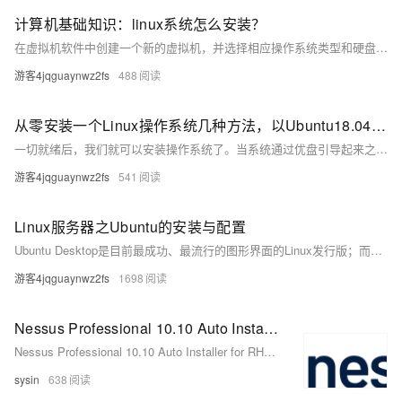
计算机基础知识：linux系统怎么安装？
在虚拟机软件中创建一个新的虚拟机，并选择相应操作系统类型和硬盘空间大小等参数。将下载的 ISO 镜像文件加载到虚拟机中。启动虚拟机，进入安装界面，并按照步骤进行安装。安装完成后，可以在虚拟机中使用 Linux 系统。
游客4jqguaynwz2fs
488
从零安装一个Linux操作系统几种方法，以Ubuntu18.04为例
一切就绪后，我们就可以安装操作系统了。当系统通过优盘引导起来之后，我们就可以看到跟虚拟机中一样的安装向导了。之后，大家按照虚拟机中的顺序安装即可。 好了，今天主要介绍了Ubuntu Server版操作系统的安装过程，关于如何使用该操作系统，及操作系统更深层的原理，还请关注本号及相关圈子。
游客4jqguaynwz2fs
541
Linux服务器之Ubuntu的安装与配置
Ubuntu Desktop是目前最成功、最流行的图形界面的Linux发行版；而Ubuntu Server也在服务器端市场占据了较大的份额。今天为大家详细介绍了Ubuntu Server的安装与配置，希望对你能有所帮助。关于VMware、VirtualBox等虚拟化软件的使用，朱哥还会在后续的文章中为大家详细介绍，敬请关注！
游客4jqguaynwz2fs
1698
Nessus Professional 10.10 Auto Installer for RHEL 10, AlmaLinux 10, Rocky Linux 10 - Nessus 自动化安装程序
Nessus Professional 10.10 Auto Installer for RHEL 10, AlmaLinux 10, Rocky Linux 10 - Nessus 自动化安装程序
sysin
638