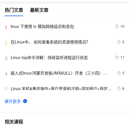
热门文章
最新文章
linux 下使用 tc 模拟网络延迟和丢包
10
1
在Linux中， 如何查看系统的资源使用情况？
5
2
Linux top命令详解：持续监听进程运行状态
17
3
嵌入式linux/鸿蒙开发板(IMX6ULL）开发（三十四）
5
4
Linux系统对中断的处理（下）
Linux:关机&重启操作+用户登录和注销+添加用户+指定/
8
5
修改密码+删除用户+查询用户信息+切换用户+查询当前
用户/登录用户+用户组+修改用户的组+用户组和相关文件
linux主机模式（Host-Only）的网络配置
5
6
VMware安装Linux第一天
6
7
相关课程