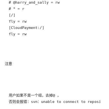
fly = rw
注意
否则会报错：svn：unable to connect to repository 