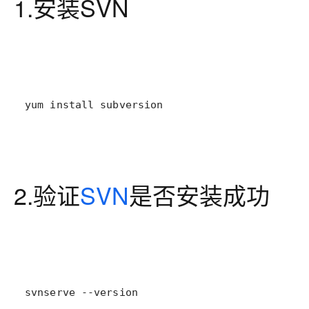
1.安装SVN
yum install subversion
2.验证
SVN
是否安装成功
svnserve --version