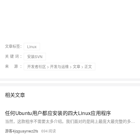
文章标签：
Linux
关键词：
安装SVN
来 源：
开发者社区
>
开发与运维
>
文章
> 正文
相关文章
任何Ubuntu用户都应安装的四大Linux应用程序
当然，这款程序不需要太多介绍。我们面对的是网上最庞大最完整的多媒体中心，由于丰富的插件，我们能够高度细化地定制其每一项功能。这是我们的Linux发行版不可或缺的必备软件。 我们可以通过运行以下命令来轻松安装Kodi：sudo apt install kodi。
游客4jqguaynwz2fs
694