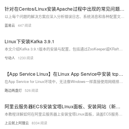
针对在Centos/Linux安装Apache过程中出现的常见问题集锦
以上每个问题的解决方案应深入分析错误日志、系统消息和各种配置文件，以找到根本原因并加以解决。务必保持系统和Apache软件包更新到最新版本，以修复已知的bugs和安全漏洞。安装和管理Web服务器是一项需要细致关注和不断学习的任务。随着技术的发展，推荐定期查看官方文档和社区论坛，以保持知识的更新。
蓝易云
447
Linux下安装Kafka 3.9.1
本文介绍Kafka 3.9.1版本的安装与配置，包括通过ZooKeeper或KRaft模式启动Kafka。涵盖环境变量设置、日志路径修改、集群UUID生成、存储格式化及服务启停操作，适用于Linux环境下的部署实践。
兮动人
1230
【App Service Linux】在Linux App Service中安装 tcpdump 并抓取网络包
在App Service for Linux环境中，无法像Windows一样直接使用网络排查工具抓包。本文介绍了如何通过TCPDUMP在Linux环境下抓取网络包，包括SSH进入容器、安装tcpdump、执行抓包命令及下载分析文件的完整操作步骤。
路边两盏灯
526
阿里云服务器ECS安装宝塔Linux面板、安装网站（新手图文教程）
本教程详解如何在阿里云服务器上安装宝塔Linux面板，涵盖ECS服务器手动安装步骤，包括系统准备、远程连接、安装命令执行、端口开放及LNMP环境部署，手把手引导用户快速搭建网站环境。
上云就上阿狸云
8334