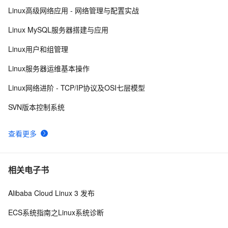
Linux高级网络应用 - 网络管理与配置实战
Linux运维不可不知的性能监控和调试工具
614
8
Linux MySQL服务器搭建与应用
ti processor sdk linux am335x evm /bin/commom.sh 
6
9
Linux用户和组管理
hacking
Linux下可以替换运行中的程序么？
688
10
Linux服务器运维基本操作
Linux网络进阶 - TCP/IP协议及OSI七层模型
SVN版本控制系统
查看更多
相关电子书
Alibaba Cloud Linux 3 发布
ECS系统指南之Linux系统诊断