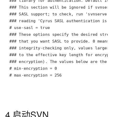
# max-encryption = 256
4.启动
SVN