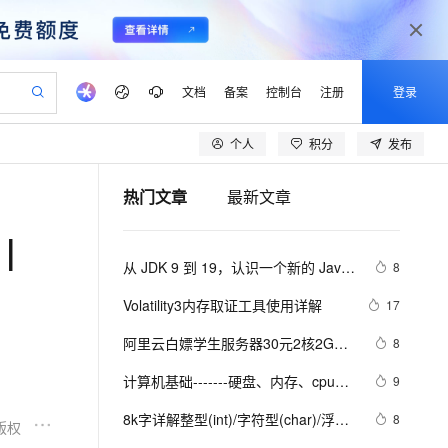
文档
备案
控制台
注册
登录
个人
积分
发布
验
作计划
器
AI 活动
专业服务
服务伙伴合作计划
开发者社区
加入我们
产品动态
服务平台百炼
阿里云 OPC 创新助力计划
热门文章
最新文章
一站式生成采购清单，支持单品或批量购买
io：打造专属 AI 语音助手
S产品伙伴计划（繁花）
峰会
CS
造的大模型服务与应用开发平台
一句话生成原生可编辑精美 PPT 文稿
AI 生产力先锋
Al MaaS 服务伙伴赋能合作
域名
博文
Careers
至高可申请百万元
Qwen3.8-Max 模型上线
|
开启高性价比 AI 编程新体验
弹性可伸缩的云计算服务
Qwen-Audio-3.0-Realtime 端到端实时语音角色扮演
输入一句话想法, 轻松生成专业的 PPT
先锋实践拓展 AI 生产力的边界
Token 补贴，五大权
计划
海大会
伙伴信用分合作计划
商标
问答
社会招聘
从 JDK 9 到 19，认识一个新的 Java 
8
益加速 OPC 成功
eek-V4-Pro
SS
一键部署幻兽帕鲁游戏服务器
飞天发布时刻
HOT
Open Search 向量检索版支
划
备案
电子书
校园招聘
形态（内存篇）
pSeek-V4-Pro
视频创作，一键激活电商全链路生产力
稳定、安全、高性价比、高性能的云存储服务
一键购买专属联机服务器，轻松开启游戏
所见，即是所愿
持视频检索 Pipeline 功能
更多支持
Volatility3内存取证工具使用详解
17
划
公司注册
镜像站
视频生成
语音识别与合成
专属 QwenPaw
漫剧工坊：一站式动画创作平台
AI 实训营
HOT
应用身份服务 (IDaaS)
阿里云白嫖学生服务器30元2核2G运
8
合作伙伴培训与认证
划
上云迁移
站生成，高效打造优质广告素材
全接入的云上超级电脑
从聊天伙伴进化为能主动干活的本地数字员工
快速生产连贯的高质量长漫剧
从基础到进阶，Agent 创客手把手教你
OpenClaw 管理能力上线
行内存14天
lScope
我要反馈
e-1.1-T2V
Qwen3-TTS-Flash
计算机基础-------硬盘、内存、cpu的
9
查询合作伙伴
n Alibaba Cloud ISV 合作
代维服务
建企业门户网站
10 分钟搭建微信、支付宝小程序
MaxCompute MaxFrame 提
理解
畅细腻的高质量视频
离线语音合成大模型，多语言方言自适应，低延迟高稳定
创新加速
8k字详解整型(int)/字符型(char)/浮点
ope
登录合作伙伴管理后台
8
我要建议
站，无忧落地极速上线
以可视化方式快速构建移动和 PC 门户网站
国内短信简单易用，安全可靠，秒级触达，全球覆盖200+国家和地区。
高效部署网站，快速应用到小程序
供自动弹性内存功能
版权
型(float)/有符号(signed)/无符号