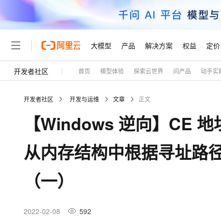
大模型
产品
解决方案
权益
定价
开发者社区
首页
模型体验
探索云世界
问产品
动手实
大模型
产品
解决方案
权益
定价
云市场
伙伴
服务
了解阿里云
精选产品
精选解决方案
普惠上云
产品定价
精选商城
成为销售伙伴
售前咨询
为什么选择阿里云
千问AI平台
开发者社区
开发与运维
文章
正文
了解云产品的定价详情
大模型服务平台百炼
千问办公，解锁你的工作
普惠上云 官方力荐
分销伙伴
在线服务
网站建设
什么是云计算
大
【Windows 逆向】CE 地
大模型服务与应用平台
企业级Agent产品，直接
云服务器38元/年起，超
咨询伙伴
多端小程序
技术领先
云上成本管理
售后服务
轻量应用服务器
Agency Agents：拥
官方推荐返现计划
大模型
精选产品
精选解决方案
Salesforce 国际版订阅
稳定可靠
从内存结构中根据寻址路径
管理和优化成本
推荐新用户得奖励，单订单
销售伙伴合作计划
自助服务
友盟天域
安全合规
人工智能与机器学习
AI
文本生成
云数据库 RDS
HappyHorse 打造一
云工开物
无影生态合作计划
在线服务
（一）
观测云
分析师报告
高校专属算力普惠，学生认
计算
互联网应用开发
Qwen3.8-Max
HOT
Salesforce On Alibaba C
工单服务
Tuya 物联网平台阿里云
研究报告与白皮书
人工智能平台 PAI
快速拥有专属 OpenClaw
大模
Consulting Partner 合
大数据
容器
智能体时代全能旗舰模型
免费试用
短信专区
一站式AI开发、训练和推
2022-02-08
592
蓝凌 OA
AI 大模型销售与服务生
现代化应用