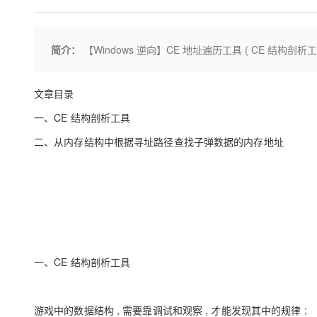
存储
天池大赛
Qwen3.7-Plus
云解析DNS
解决方案免费试用 新老
电子合同
最高领取价值200元试用
能看、能想、能动手的多模
安全
网络与CDN
AI 算法大赛
畅捷通
简介：
【Windows 逆向】CE 地址遍历工具 ( CE 结
大数据开发治理平台 Data
AI 产品 免费试用
网络
安全
云开发大赛
Qwen3-VL-Plus
Tableau 订阅
1亿+ 大模型 tokens 和 
可观测
入门学习赛
中间件
AI空中课堂在线直播课
文章目录
云防火墙
140+云产品 免费试用
上云与迁云
云原生的云上边界网络安全
产品新客免费试用，最长1
数据库
一、CE 结构剖析工具
生态解决方案
大模型服务
企业出海
二、从内存结构中根据寻址路径查找子弹数据的内存地址
大模型ACA认证体验
大数据计算
助力企业全员 AI 认知与能
行业生态解决方案
千问AI平台-Token Plan
政企业务
媒体服务
开发者生态解决方案
企业服务与云通信
千问AI平台-模型体验
AI 开发和 AI 应用解决
在线体验全尺寸、多种模态
域名与网站
Happy 系列大模型
终端用户计算
一、CE 结构剖析工具
Serverless
游戏中的数据结构 , 需要靠调试和观察 , 才能发现其中的规律 ;
开发工具