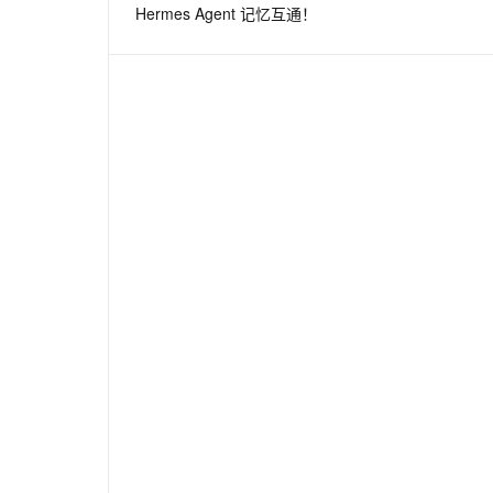
Hermes Agent 记忆互通！
息提取
与 AI 智能体进行实时音视频通话
从文本、图片、视频中提取结构化的属性信息
构建支持视频理解的 AI 音视频实时通话应用
t.diy 一步搞定创意建站
构建大模型应用的安全防护体系
通过自然语言交互简化开发流程,全栈开发支持
通过阿里云安全产品对 AI 应用进行安全防护