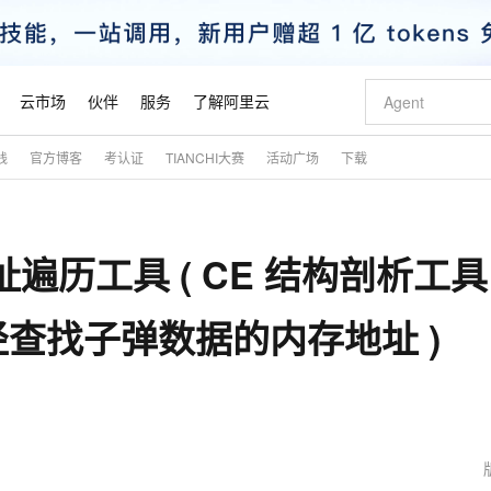
云市场
伙伴
服务
了解阿里云
践
官方博客
考认证
TIANCHI大赛
活动广场
下载
AI 特惠
数据与 API
成为产品伙伴
企业增值服务
最佳实践
价格计算器
AI 场景体
基础软件
产品伙伴合
阿里云认证
市场活动
配置报价
大模型
自助选配和估算价格
新方式
睿译宝，AI翻译排版一步到位
智启 AI 普惠权益
产品生态集成认证中心
企业支持计划
云上春晚
域名与网站
千问官方 MaaS 平台，为开发者和 Agent 而生，新用户赠送 1 亿 + tokens 额度
Qwen Aud
AI Coding
阿里云Maa
2026 阿里云
云服务器 E
为企业打
数据集
Windows
大模型认证
模型
NEW
NEW
址遍历工具 ( CE 结构剖析工具 
交付可用成果
值低价云产品抢先购
上传文档即自动完成翻译和格式还原
至高享 1亿+免费 tokens，加速 Al 应用落地
提供智能易用的域名与建站服务
智能编程，一键
安全可靠、
产品生态伙伴
专家技术服务
云上奥运之旅
弹性计算合作
阿里云中企出
手机三要素
宝塔 Linux
全部认证
价格优势
有专属领域专家
GLM-5.2：长任务时代开源旗舰模型
阿里云 OPC 创新助力计划
千问大模型
即刻拥有 DeepS
AI 电商营销
对象存储 O
大模型
产品生态伙伴工作台
企业增值服务台
云栖战略参考
云存储合作计
云栖大会
身份实名认证
CentOS
训练营
查找子弹数据的内存地址 )
推动算力普惠，释放技术红利
最高返9万
多领域专家智能体,一键组建 AI 虚拟交付团队
快速构建应用程序和网站，即刻迈出上云第一步
至高百万元 Token 补贴，加速一人公司成长
多元化、高性能、安全可靠的大模型服务
真正可用的 1M 上下文,一次完成代码全链路开发
轻松解锁专属 Dee
从图文生成到
云上的中国
数据库合作计
活动全景
短信
Docker
图片和
站式影视创作平台
Hermes Agent，打造自进化智能体
Token Plan 模型订阅计划
数字证书管理服务（原SSL证书）
5 分钟轻松部署
AI 广告创作
无影云电脑
企业成长
NEW
信息公告
看见新力量
云网络合作计
OCR 文字识别
JAVA
证享300元代金券
可视化编排打通从文字构思到成片全链路闭环
全托管，含MySQL、PostgreSQL、SQL Server、MariaDB多引擎
自主进化，持久记忆，越用越聪明
Qwen3.8-Max 首发尝鲜，限时加量 10 倍，夜间低至2折
实现全站HTTPS，呈现可信的WEB访问
图文、视频一
随时随地安
魔搭 Mode
Kimi-K3
HappyHors
NEW
loud
服务实践
官网公告
金融模力时刻
Salesforce O
版
发票查验
全能环境
Claude Code + GStack 打造工程团队
千问办公，限时限量积分加倍
Qoder
低代码高效构
AI 建站
短信服务
型
NEW
作计划
Kimi 最新旗舰模型，长程编程与推理利器
让文字生成流
计划
创新中心
魔搭 ModelSc
健康状态
理服务
让AI从“聊天伙伴”进化为能干活的“数字员工”
安装技能 GStack，拥有专属 AI 工程团队
你的AI工作搭子，覆盖日常办公高频场景
面向真实软件的智能体编程平台
0 代码专业建
客户案例
天气预报查询
操作系统
态合作计划