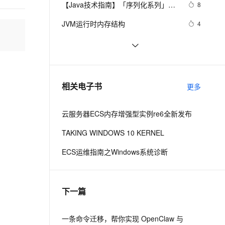
安全
【Java技术指南】「序列化系列」深
我要投诉
e-1.1-I2V
Cosyvoice-V3-Flash
8
PolarDB
上云场景组合购
Milvus 弹性伸缩功能新增节
(unsigned)数据在内存中的存储【程
伴
入挖掘FST快速序列化压缩内存的利
漫剧创作，剧本、分镜、视频高效生成
100%兼容MySQL、PostgreSQL，兼容Oracle，支持集中和分布式
覆盖90%+业务场景，专享组合折扣价
点支持范围
畅自然，细节丰富
高表现力语音合成大模型，语音克隆听感自然
序员内功修炼/C语言】
VPN
JVM运行时内存结构
4
器的特性和原理 
ernetes 版 ACK
云聚AI 严选权益
AI 原生数据库服务发布
SSL 证书
在IE下的JS编程需注意的内存释放
512
2V
Fun-ASR
，一键激活高效办公新体验
理容器应用的 K8s 服务
精选AI产品，从模型到应用全链提效
Agent 数据网关
问题
文戏情感细腻自然，动作戏激烈拳拳到肉，实现更强表演能力
支持中英文自由切换，具备更强的噪声鲁棒性
堡垒机
动态内存和智能指针
4
AI 用量加速计划
云原生数据库 PolarDB
防火墙
、识别商机，让客服更高效、服务更出色。
带你读《Elastic Stack 实战手册》之
新老同享，达量后返
Agentic Database 发布
8
相关电子书
更多
84：——4.3.3.Elasticsearch 性能优
主机安全
应用
化之内存和熔断浅析（上）
云服务器ECS内存增强型实例re6全新发布
千问办公
NEW
AI 应用及服务市场
的智能体编程平台
一站式AI生产力平台
TAKING WINDOWS 10 KERNEL
AI 应用
伶鹊
ECS运维指南之Windows系统诊断
企业级人与Agent协作平台，接入和调度多个数字员工
智能客服平台，对话机器人、对话分析、智能外呼
大模型
大模型服务平台百炼 - 全妙
自然语言处理
下一篇
应用创作平台
多模态内容创作工具，已接入 DeepSeek
数据标注
机器学习
一条命令迁移，帮你实现 OpenClaw 与