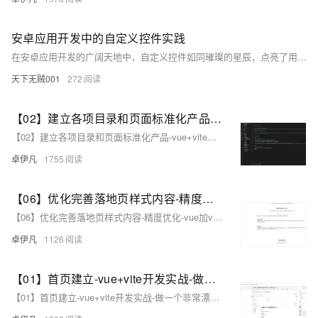
安卓应用开发中的自定义控件实践
在安卓应用开发的广阔天地中，自定义控件如同璀璨的星辰，点亮了用户界面设计的夜空。它们不仅丰富了交互体验，更赋予了应用独特的个性。本文将带你领略自定义控件的魅力，从基础概念到实际应用，一步步揭示其背后的原理与技术细节。我们将通过一个简单的例子——打造一个具有独特动画效果的按钮，来展现自定义控件的强大功能和灵活性。无论你是初学者还是资深开发者，这篇文章都将为你打开一扇通往更高阶UI设计的大门。
天下无贼001
272
【02】建立各项目录和页面标准化产品-vue+vite开发实战-做一个非常漂亮的APP下载落地页-支持PC和H5自适应提供安卓苹果鸿蒙下载和网页端访问-优雅草卓伊凡
【02】建立各项目录和页面标准化产品-vue+vite开发实战-做一个非常漂亮的APP下载落地页-支持PC和H5自适应提供安卓苹果鸿蒙下载和网页端访问-优雅草卓伊凡
卓伊凡
1755
【06】优化完善落地页样式内容-精度优化-vue加vite开发实战-做一个非常漂亮的APP下载落地页-支持PC和H5自适应提供安卓苹果鸿蒙下载和网页端访问-优雅草卓伊凡
【06】优化完善落地页样式内容-精度优化-vue加vite开发实战-做一个非常漂亮的APP下载落地页-支持PC和H5自适应提供安卓苹果鸿蒙下载和网页端访问-优雅草卓伊凡
卓伊凡
1126
【01】首页建立-vue+vite开发实战-做一个非常漂亮的APP下载落地页-支持PC和H5自适应提供安卓苹果鸿蒙下载和网页端访问-优雅草卓伊凡
【01】首页建立-vue+vite开发实战-做一个非常漂亮的APP下载落地页-支持PC和H5自适应提供安卓苹果鸿蒙下载和网页端访问-优雅草卓伊凡