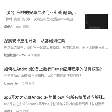
【02】完整的安卓二次商业实战-配置gradle-构建打包原生安卓项目-调试本地运行模拟器-优雅草伊凡
【02】完整的安卓二次商业实战-配置gradle-构建打包原生安卓项目-调试本地运行模拟器-优雅草伊凡
卓伊凡
1003
探索安卓应用开发：从基础到进阶
在这篇文章中，我们将一起踏上安卓应用开发的旅程。不论你是编程新手还是希望提升技能的开发者，这里都有你需要的东西。我们会从最基础的概念开始，逐步深入到更复杂的主题。文章将涵盖开发环境设置、用户界面设计、数据处理以及性能优化等方面。通过理论与实践的结合，你将能够构建出既美观又高效的安卓应用。让我们一起开启这段技术之旅吧！
肥猪肥猪-17824
474
如何在Android设备上撤销Flutter应用程序的所有权限？
如何在Android设备上撤销Flutter应用程序的所有权限？
luanpanfei
1079
app开发之安卓Android+苹果ios打包所有权限对应解释列表【长期更新】-以及默认打包自动添加权限列表和简化后的基本打包权限列表以uniapp为例-优雅草央千澈
app开发之安卓Android+苹果ios打包所有权限对应解释列表【长期更新】-以及默认打包自动添加权限列表和简化后的基本打包权限列表以uniapp为例-优雅草央千澈
卓伊凡
1976