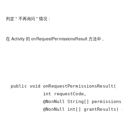
判定 " 不再询问 " 情况 :
在 Activity 的 onRequestPermissionsResult 方法中 ,
            @NonNull int[] grantResults) {