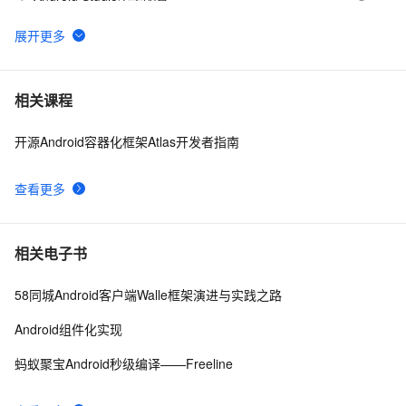
Android Socket与服务器通信通用Demo
520
6
FFmpeg开发笔记（五十九）Linux编译ijkplayer的
5
7
相关课程
Android平台so库
开源Android容器化框架Atlas开发者指南
申请google android map api key
3
8
查看更多
[Android]Activity跳转传递任意类型的数据、Activity为
586
9
SingleTask时代替StartActivityForResult的解决方案
4.2、Android Studio压缩你的代码和资源
606
10
相关电子书
58同城Android客户端Walle框架演进与实践之路
Android组件化实现
蚂蚁聚宝Android秒级编译——Freeline