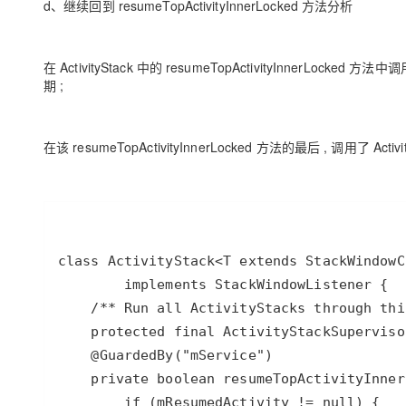
d、继续回到 resumeTopActivityInnerLocked 方法分析
在 ActivityStack 中的 resumeTopActivityInnerLocked 方
期 ;
在该 resumeTopActivityInnerLocked 方法的最后 , 调用了 ActivitySt