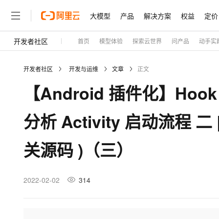
大模型
产品
解决方案
权益
定价
开发者社区
首页
模型体验
探索云世界
问产品
动手实
大模型
产品
解决方案
权益
定价
云市场
伙伴
服务
了解阿里云
精选产品
精选解决方案
普惠上云
产品定价
精选商城
成为销售伙伴
售前咨询
为什么选择阿里云
千问AI平台
开发者社区
开发与运维
文章
正文
了解云产品的定价详情
云服务器 ECS
通义千问3 + MCP：一
普惠上云 官方力荐
分销伙伴
在线服务
网站建设
什么是云计算
【Android 插件化】Hoo
安全可靠、弹性可伸缩的云
云服务器38元/年起，超
咨询伙伴
多端小程序
技术领先
云上成本管理
售后服务
容器计算服务 ACS
官方推荐返现计划
大模型
精选产品
精选解决方案
Salesforce 国际版订阅
稳定可靠
分析 Activity 启动流程 
管理和优化成本
推荐新用户得奖励，单订单
销售伙伴合作计划
自助服务
友盟天域
安全合规
人工智能与机器学习
AI
文本生成
负载均衡 SLB
10 分钟搭建微信、支付
云工开物
无影生态合作计划
在线服务
关源码 )（三）
观测云
分析师报告
对云上流量进行按需分发的
高效部署网站，快速应用到
高校专属算力普惠，学生认
计算
互联网应用开发
Qwen3.8-Max
HOT
Salesforce On Alibaba C
工单服务
Tuya 物联网平台阿里云
研究报告与白皮书
云数据库 RDS
Kimi K2，开源万亿参
Consulting Partner 合
大数据
容器
智能体时代全能旗舰模型
免费试用
短信专区
2022-02-02
314
蓝凌 OA
AI 大模型销售与服务生
现代化应用
存储
天池大赛
Qwen3.7-Plus
云原生大数据计算服务 Max
解决方案免费试用 新老
电子合同
面向分析的企业级SaaS模
最高领取价值200元试用
能看、能想、能动手的多模
安全
网络与CDN
AI 算法大赛
畅捷通