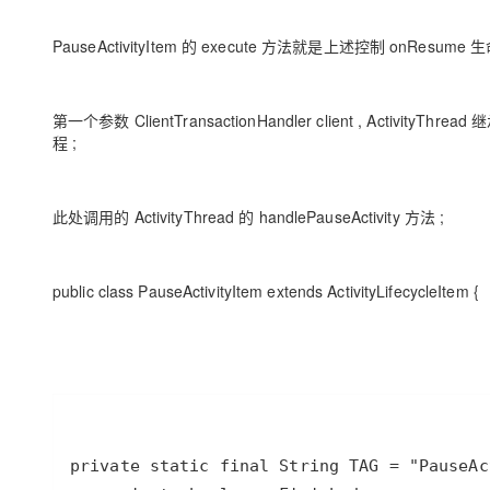
PauseActivityItem 的 execute 方法就是上述控制 onResu
第一个参数 ClientTransactionHandler client , ActivityThre
程 ;
此处调用的 ActivityThread 的 handlePauseActivity 方法 ;
public class PauseActivityItem extends ActivityLifecycleItem {