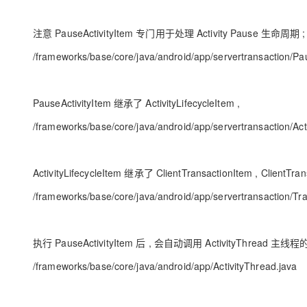
注意 PauseActivityItem 专门用于处理 Activity Pause 生命周期 ;
/frameworks/base/core/java/android/app/servertransaction/Pau
PauseActivityItem 继承了 ActivityLifecycleItem ,
/frameworks/base/core/java/android/app/servertransaction/Acti
ActivityLifecycleItem 继承了 ClientTransactionItem , ClientTr
/frameworks/base/core/java/android/app/servertransaction/Tr
执行 PauseActivityItem 后 , 会自动调用 ActivityThread 主线程的 
/frameworks/base/core/java/android/app/ActivityThread.java