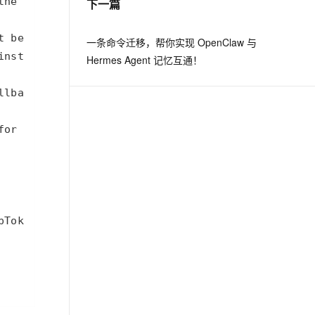
下一篇
PolarDB Agentic Database
从文本、图片、视频中提取结构化的属性信息
构建支持视频理解的 AI 音视频实时通话应用
发布
t.diy 一步搞定创意建站
构建大模型应用的安全防护体系
一条命令迁移，帮你实现 OpenClaw 与
秒悟 Meoo CLI 支持一键部
通过自然语言交互简化开发流程,全栈开发支持
通过阿里云安全产品对 AI 应用进行安全防护
Hermes Agent 记忆互通！
署项目至阿里云账号
Flink OSS 支持
AssumeRole 角色自定义
百炼 Qwen3.7-Flash 系列模
型发布
Qoder CN V1.7.0 发布
云安全中心 AI BAS 智能自动
化模拟渗透攻击产品发布
DataWorks ChatBI 会话支持
上传临时文件分析
MaxCompute SQL 支持脚本