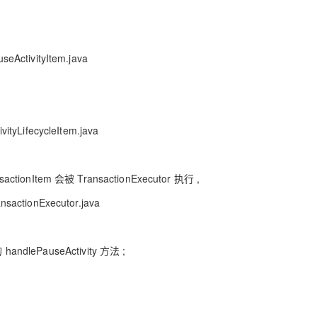
seActivityItem.java
vityLifecycleItem.java
ansactionItem 会被 TransactionExecutor 执行 ,
ansactionExecutor.java
handlePauseActivity 方法 ;