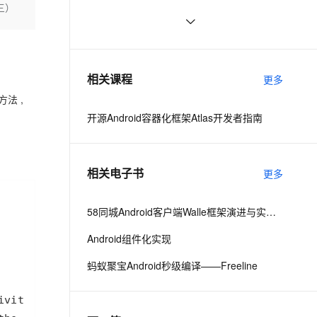
（三）
命令
云聚AI 严选权益
AI 原生数据库服务发布
SSL 证书
WPF 使用RPC调用其他进程
542
2V
Fun-ASR
，一键激活高效办公新体验
全接入的云上超级电脑
精选AI产品，从模型到应用全链提效
Agent 数据网关
文戏情感细腻自然，动作戏激烈拳拳到肉，实现更强表演能力
支持中英文自由切换，具备更强的噪声鲁棒性
堡垒机
进程间通信：消息队列
1
AI 用量加速计划
云原生数据库 PolarDB
防火墙
、识别商机，让客服更高效、服务更出色。
在Flink运行时涉及到的进程
新老同享，达量后返
Agentic Database 发布
2
相关课程
更多
主机安全
应用
的方法 ,
DataWorks 数据集成支持多
项数据源及数据同步能力
开源Android容器化框架Atlas开发者指南
千问办公
NEW
AI 应用及服务市场
的智能体编程平台
一站式AI生产力平台
云备份新版控制台操作界面
上线
AI 应用
伶鹊
相关电子书
更多
企业级人与Agent协作平台，接入和调度多个数字员工
智能客服平台，对话机器人、对话分析、智能外呼
大模型
Milvus 单可用区升级同城容
灾产品化
大模型服务平台百炼 - 全妙
58同城Android客户端Walle框架演进与实践之路
自然语言处理
应用创作平台
多模态内容创作工具，已接入 DeepSeek
云防火墙支持基于 APP-ID
Android组件化实现
数据标注
的策略管控
机器学习
蚂蚁聚宝Android秒级编译——Freeline
云 Skills 门户商业化发布
息提取
与 AI 智能体进行实时音视频通话