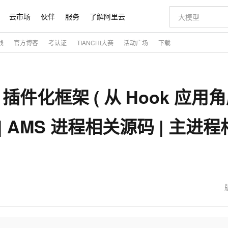
云市场
伙伴
服务
了解阿里云
践
官方博客
考认证
TIANCHI大赛
活动广场
下载
AI 特惠
数据与 API
成为产品伙伴
企业增值服务
最佳实践
价格计算器
AI 场景体
基础软件
产品伙伴合
阿里云认证
市场活动
配置报价
大模型
自助选配和估算价格
切皆有可能
即刻拥有 DeepSeek-R1 满血版
智启 AI 普惠权益
产品生态集成认证中心
企业支持计划
云上春晚
通义大模型
千问官方 MaaS 平台，为开发者和 Agent 而生，新用户赠送 1 亿 + tokens 额度
低代码高效构
AI Coding
阿里云Maa
2026 阿里云
大模型服务
为企业打
数据集
Windows
大模型认证
大模型
k 插件化框架 ( 从 Hook 应用
计算服务
值低价云产品抢先购
支持丰富的 MCP 服务供选择,全链路工具兼容
至高享 1亿+免费 tokens，加速 Al 应用落地
多元化、高性能、安全可靠的大模型服务
多种方案随心选，轻松解锁专属 DeepSeek
智能编程，一键
大模型推理
产品生态伙伴
专家技术服务
云上奥运之旅
弹性计算合作
阿里云中企出
手机三要素
宝塔 Linux
全部认证
价格优势
10分钟微调：让0.6B模型媲美235B模型
通义千问3 来了，0元即刻上手
阿里云 OPC 创新助力计划
函数计算 FC
快速构建企业级
AI 电商营销
对象存储 O
产品生态伙伴工作台
企业增值服务台
云栖战略参考
云存储合作计
云栖大会
身份实名认证
CentOS
训练营
二 | AMS 进程相关源码 | 主进程
推动算力普惠，释放技术红利
最高返9万
用1%尺寸在特定领域达到大模型90%以上效果
以 Kubernetes 为使用界面供给容器算力资源的云计算服务
至高 800 万免费Tokens
至高百万元 Token 补贴，加速一人公司成长
事件驱动的Serverless计算服务
从图文生成到
云上的中国
数据库合作计
活动全景
短信
Docker
图片和
宝小程序
多模态数据信息提取
Token Plan 模型订阅计划
边缘节点服务 ENS
快速部署 Dif
AI 广告创作
云原生数据库 
企业成长
NEW
信息公告
看见新力量
云网络合作计
OCR 文字识别
JAVA
服务
小程序
证享300元代金券
Qwen3.8-Max 首发尝鲜，限时加量 10 倍，夜间低至2折
场景化、广覆盖、易接入的边缘云计算服务
从文本、图片等多种模态中提取结构化的属性信息
图文、视频一
魔搭 Mode
Kimi-K3
HappyHors
NEW
loud
服务实践
官网公告
金融模力时刻
Salesforce O
版
发票查验
全能环境
数大模型
超强辅助，Bolt.diy 一步搞定创意建站
千问办公，限时限量积分加倍
日志服务 SLS
AI 建站
人工智能平台
NEW
作计划
Kimi 最新旗舰模型，长程编程与推理利器
让文字生成流
计划
创新中心
魔搭 ModelSc
健康状态
月之暗面的新模型，擅长代码与 Agent 能力
全托管，含MySQL、PostgreSQL、SQL Server、MariaDB多引擎
你的AI工作搭子，覆盖日常办公高频场景
提供一站式可观测性数据存储分析服务
通过自然语言交互简化开发流程,全栈开发支持
将 SSL 证
0 代码专业建
一站式AI开
客户案例
天气预报查询
操作系统
态合作计划
Deepseek-v4-pro
HappyHors
Compute
同享
万小智 AI 建站低至 15元/月
大数据开发治理平台 DataWorks
AI 短剧/漫剧
Web应用防
快递物流查询
WordPress
成为服务伙
高校合作
式云数据仓库
点，立即开启云上创新
送.CN域名，送备案服务码
一站式智能数据开发治理平台
AI助力短剧
专业稳定一站
态智能体模型
旗舰 MoE 大模型，百万上下文与顶尖推理能力
图生视频，流
Ubuntu