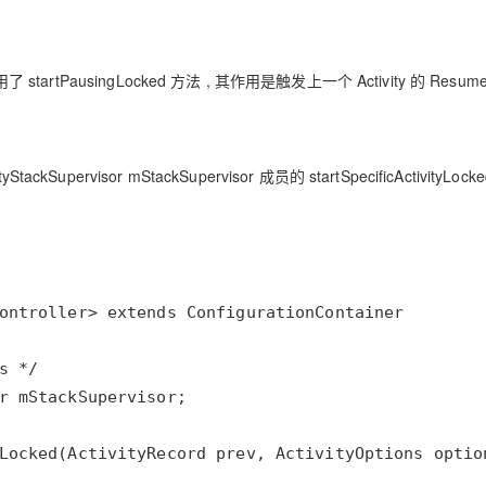
法中调用了 startPausingLocked 方法 , 其作用是触发上一个 Activity 的 Resu
ackSupervisor mStackSupervisor 成员的 startSpecificActivityLock