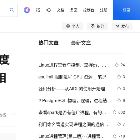
文档
备案
控制台
注册
登录
个人
积分
发布
验
作计划
器
AI 活动
专业服务
服务伙伴合作计划
开发者社区
加入我们
产品动态
服务平台百炼
5亿算力补贴
热门文章
最新文章
一站式生成采购清单，支持单品或批量购买
建企业门户网站
S产品伙伴计划（繁花）
峰会
平台百炼
造的大模型服务与应用开发平台
低成本、高性能的湖仓一体化架构
AI 生产力先锋
Al MaaS 服务伙伴赋能合作
域名
博文
Careers
大模型
新迁上云，5亿补贴
Qwen3.8-Max 模型上线
角度
开启高性价比 AI 编程新体验
、训练以及应用构建服务
以可视化方式快速构建移动和 PC 门户网站
先锋实践拓展 AI 生产力的边界
通过 SelectDB 实现湖仓对接和实时分析处理
享不停
计划
海大会
伙伴信用分合作计划
商标
问答
社会招聘
Linux进程查看与控制：掌握ps、
24
数据分析 Agent
SS
AI 剧本生成与动画创作
飞天发布时刻
Open Search 向量检索版支
划
备案
电子书
校园招聘
top、kill等关键命令
相
视频创作，一键激活电商全链路生产力
基于 Hologres 快速构建企业级数据分析 Agent
稳定、安全、高性价比、高性能的云存储服务
根据图文生成剧本，快速实现动画创作
所见，即是所愿
持视频检索 Pipeline 功能
更多支持
cpulimit 限制进程 CPU 资源 _ 笔记
3
划
公司注册
镜像站
视频生成
语音识别与合成
y 平台，高效搭建 AI 应用
PolarDB
与 AI 智能体进行实时音视频通话
AI 实训营
应用身份服务 (IDaaS)
源码分析——从AIDL的使用开始理解
3
合作伙伴培训与认证
划
上云迁移
站生成，高效打造优质广告素材
依托云原生高可用架构,实现Dify私有化部署
100%兼容MySQL、PostgreSQL，兼容Oracle，支持集中和分布式
从基础到进阶，Agent 创客手把手教你
OpenClaw 管理能力上线
构建支持视频理解的 AI 音视频实时通话应用
Binder进程间通信的流程
lScope
我要反馈
e-1.1-T2V
Qwen3-TTS-Flash
2 PostgreSQL 物理，逻辑，进程结构
6
查询合作伙伴
n Alibaba Cloud ISV 合作
代维服务
 PAI
从 HTTP 到 HTTPS，实现数据加密传输
基于 RAGFlow 构建私有知识问答应用
大模型
MaxCompute MaxFrame 提
以及系统表系统函数|学习笔记
畅细腻的高质量视频
离线语音合成大模型，多语言方言自适应，低延迟高稳定
创新加速
查看spark是否有僵尸进程，有的
ope
登录合作伙伴管理后台
602
我要建议
书部署至网站应用,建立加密连接
站，无忧落地极速上线
发、训练和推理服务
供自动弹性内存功能
零代码起步，开源 RAG 实现企业级智能搜索
版权
话，先杀掉。可以使用下面命令
安全
利用命名管道实现进程之间的通信 
我要投诉
e-1.1-I2V
Cosyvoice-V3-Flash
7
火墙 WAF
上云场景组合购
Milvus 弹性伸缩功能新增节
伴
.........
漫剧创作，剧本、分镜、视频高效生成
式解决web应用核心安全痛点
覆盖90%+业务场景，专享组合折扣价
点支持范围
畅自然，细节丰富
高表现力语音合成大模型，语音克隆听感自然
VPN
Linux进程管理(第二版) --进程管理
718