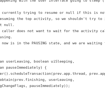
型
依托云原生高可用架构,实现Dify私有化部署
用1%尺寸在特定领域达到大模型90%以上效果
一个 AI 助手
超强辅助，Bol
即刻拥有 DeepSeek-R1 满血版
在企业官网、通讯软件中为客户提供 AI 客服
多种方案随心选，轻松解锁专属 DeepSeek