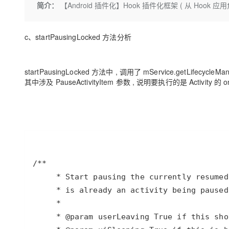
简介：
【Android 插件化】Hook 插件化框架 ( 从 Hook 应
CDN
AI 产品 免费试用
网络
安全
云开发大赛
Qwen3-VL-Plus
Tableau 订阅
弹性内容分发服务加快向终
1亿+ 大模型 tokens 和 
可观测
入门学习赛
中间件
AI空中课堂在线直播课
c、startPausingLocked 方法分析
域名
140+云产品 免费试用
上云与迁云
产品新客免费试用，最长1
数据库
生态解决方案
大模型服务
企业出海
startPausingLocked 方法中 , 调用了 mService.getLifecycle
大模型ACA认证体验
大数据计算
其中涉及 PauseActivityItem 参数 , 说明要执行的是 Activity 的
助力企业全员 AI 认知与能
行业生态解决方案
千问AI平台-Token Plan
政企业务
媒体服务
开发者生态解决方案
企业服务与云通信
千问AI平台-模型体验
AI 开发和 AI 应用解决
在线体验全尺寸、多种模态
域名与网站
Happy 系列大模型
终端用户计算
Serverless
开发工具
大模型解决方案
迁移与运维管理
快速部署 Dify，高效搭建 