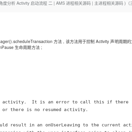
服务生态伙伴
用角度分析 Activity 启动流程 二 | AMS 进程相关源码 | 主进程相关源码 )
云工开物
企业应用
Night Plan 支持 Qwen 3.8-Max
视频直播
AI 办公
无影云电脑
NEW
GLM-5.2
Wan2.7-T
Red Hat
端分发内容
30+ 款产品免费体验
夜间 5 折，Qwen/Meoo/TokenPlan 客户专享
易接入、低延迟、高并发、流畅的直播服务
AI智能应用
随时随地安
科研合作
视觉 Coding、空间感知、多模态思考等全面升级
1M上下文，专为长程任务能力而生
ERP
堂（旗舰版）
SUSE
智能客服
CRM
2个月
26年服务口碑，超过4000万个域名在这里注册，域名注册快人一步
自动承接线索
建站小程序
OA 办公系统
AI 应用构建
大模型原生
Manager().scheduleTransaction 方法 , 该方法用于控制 Activity 声明周期
 onPause 生命周期方法 ;
力提升
财税管理
模板建站
Qoder
大模型服务平台百炼-应用模版
HOT
NEW
面向真实软件
个人版上线、团队版降价；千问3.8-Max首发发尝鲜
丰富多元化的应用模版和解决方案
400电话
定制建站
万有无界
大模型服务平台百炼-智能体
方案
广告营销
模板小程序
的模型效果
灵活可视化地构建企业级 Agent
定制小程序
秒悟
人工智能平台 PAI
APP 开发
云端极速 AI 
新一代 AI 视频生成模型，深度适配广告营销等场景
AI Native 的算法工程平台，一站式完成建模、训练、推理服务部署
建站系统
AI 应用
10分钟微调：让0.6B模型媲美235B模
多模态数据信