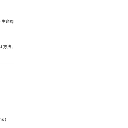
多智能体治理与协作平台
AgentTeams 公测发布
AI 原生数据库服务正式商业
me 生命周
化
实时数仓 Hologres 长记忆服
务发布
ed 方法 ;
云安全中心基础版本以及防
勒索模块支持弹性防护
全域智能运维平台 STAROps
正式商业化
EMR Serverless Spark 最佳
实践 Paimon 混合检索
百炼智谱开源旗舰模型
GLM-5.2 模型上线
ES 发布事件中心智能诊断能