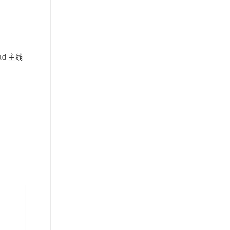
阿里云百炼快速模式（Fast
mode）正式上线
阿里云百炼 Fun-ASR-
ead 主线
Realtime 升级
私网连接终端节点服务支持
ALB 扩展版
云防火墙中卫新开服互联网
防火墙
Hologres AI 助手新增 CPU/
内存诊断等
高速通道 ECR RouteMap 全
量发布
MaxCompute 外表价格调整
生效