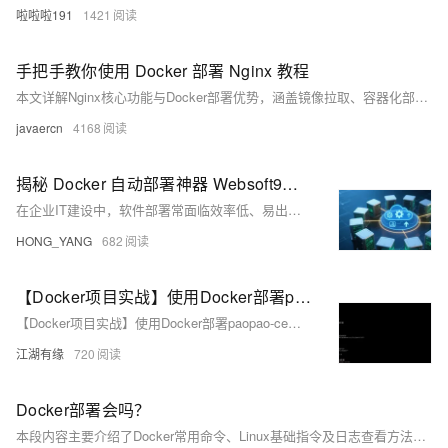
啦啦啦191
1421
手把手教你使用 Docker 部署 Nginx 教程
本文详解Nginx核心功能与Docker部署优势，涵盖镜像拉取、容器化部署（快速、挂载、Compose）、HTTPS配置及常见问题处理，助力高效搭建稳定Web服务。
javaercn
4168
揭秘 Docker 自动部署神器 Websoft9：热门开源软件一键部署
在企业IT建设中，软件部署常面临效率低、易出错等问题。通过Docker与自动化工具，可实现高效、标准化和可追溯的部署流程，提升企业应用交付效率，降低运维门槛，助力中小企业实现自动化部署。
HONG_YANG
682
【Docker项目实战】使用Docker部署paopao-ce微社区
【Docker项目实战】使用Docker部署paopao-ce微社区
江湖有缘
720
Docker部署会吗？
本段内容主要介绍了Docker常用命令、Linux基础指令及日志查看方法，还涉及SpringMVC的执行流程、设计模式与注解，适合用于面试中技术能力的展示。