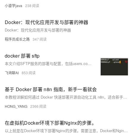
小鎏学java
238
Docker：现代化应用开发与部署的神器
Docker：现代化应用开发与部署的神器
程序员成长之路
347
docker 部署 sftp
本文介绍SFTP服务的部署与配置，包括users.conf用户配置规则、Docker容器运行命令及上传目录权限说明，重点解析atmoz/sftp镜像的chroot机制与子目录映射，确保用户登录后正确访问/upload目录，并提供Python脚本实现文件上传示例。
飞询聊AI
853
基于 Docker 部署 n8n 指南，新手一看就会
本教程详解如何通过 Docker 快速部署开源自动化工具 n8n，适合新手快速上手。内容涵盖官方部署步骤、常见难点及第三方一键部署方案，助你高效搭建自动化工作流平台。
HONG_YANG
2366
在虚拟机Docker环境下部署Nginx的步骤。
以上就是在Docker环境下部署Nginx的步骤。需要注意，Docker和Nginix都有很多高级用法和细节需要掌握，以上只是一个基础入门级别的教程。如果你想要更深入地学习和使用它们，请参考官方文档或者其他专业书籍。