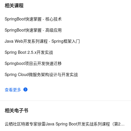
F版本SpringCloud 3—大白话Eureka服务注册与发现
465
7
相关课程
SpringBoot快速掌握 - 核心技术
Spring Cloud微服务面试题
7
8
SpringBoot快速掌握 - 高级应用
spring quartz分布式任务计划
726
9
Java Web开发系列课程 - Spring框架入门
Spring5参考指南:JSR 330标准注解
6
10
Spring Boot 2.5.x开发实战
Springboot项目云开发快速迁移
Spring Cloud微服务架构设计与开发实战
查看更多
相关电子书
云栖社区特邀专家徐雷Java Spring Boot开发实战系列课程（第20讲）：经典面试题与阿里等名企内部招聘求职面试技巧