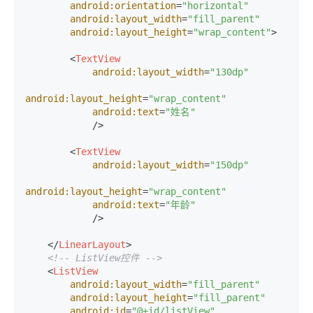
android:orientation
=
"horizontal"
android:layout_width
=
"fill_parent"
android:layout_height
=
"wrap_content"
>
<
TextView
android:layout_width
=
"130dp"
android:layout_height
=
"wrap_content"
android:text
=
"姓名"
            />
<
TextView
android:layout_width
=
"150dp"
android:layout_height
=
"wrap_content"
android:text
=
"年龄"
            />
</
LinearLayout
>
<!-- ListView控件 -->
<
ListView
android:layout_width
=
"fill_parent"
android:layout_height
=
"fill_parent"
android:id
=
"@+id/listView"