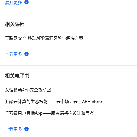
积分商城App积分商城小程序开发
5
6
《101 Windows Phone 7 Apps》读书笔记-BABY 
3
7
相关课程
MILESTONES
互联网安全-移动APP漏洞风险与解决方案
基于java考研线上自习室 App 的设计与实现附完整代码
3
8
查看更多
而桌面app向来是web前端开发开发人员下意识的避开方
2
9
《101 Windows Phone 7 Apps》读书笔记-
3
10
相关电子书
PASSWORDS & SECRETS
女性移动App安全攻防战
汇聚云计算的生态核能——云市场，云上APP Store
千万级用户直播App——服务端架构设计和思考
查看更多