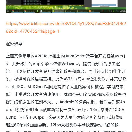
https://www.bilibili.com/video/BV1QL4y1t7SV/?aid=85047952
6&cid=477045241&page=1
渲染效率
上面案例是用的APICloud推出的JavaScript跨平台开发框架avm.j
s，其升级后的App引擎不依赖WebView，提供百分百的原生渲
染，可以帮助开发者提升渲染的效率和效果，同时还支持组件化开
发，提供可靠的后端支持。此外AVM .js与Vue语法类似，并兼容 R
eact JSX，APICloud官网还提供了大量的案例和教程，学习成本
低，非常适合开发者快速使用。犹豫不是用的webview所以效率也
提升的和原生的差别不大。，Android的渲染机制，我们要知道An
droid系统每隔16ms就重新绘制一次Activity，16ms意味着1000/
60hz，相当于60fps。这是因为人眼与大脑之间的协作无法感知
超过60fps的画面更新。12fps大概类似手动快速翻动书籍的帧