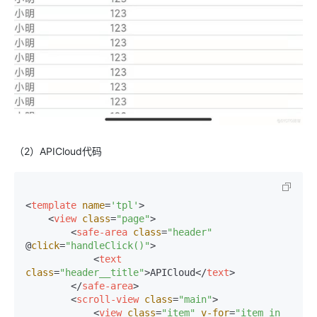
（2）APICloud代码
<
template
name
=
'tpl'
>
<
view
class
=
"page"
>
<
safe-area
class
=
"header"
@
click
=
"handleClick()"
>
<
text
class
=
"header__title"
>
APICloud
</
text
>
</
safe-area
>
<
scroll-view
class
=
"main"
>
<
view
class
=
"item"
v-for
=
"item in 