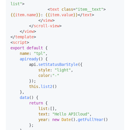
list"
>
<
text
class
=
"item__text"
>
{{
item.name
}}
: 
{{
item.value
}}
</
text
>
</
view
>
</
scroll-view
>
</
view
>
</
template
>
<
script
>
export
default
 {

name
: 
"tpl"
,

apiready
(
) {

        api.
setStatusBarStyle
({

style
: 
"light"
,

color
:
"-"
        });

this
.
list2
()

    },

data
(
) {

return
 {

list
:[],

text
: 
"Hello APICloud"
,

year
: 
new
Date
().
getFullYear
()

        };
