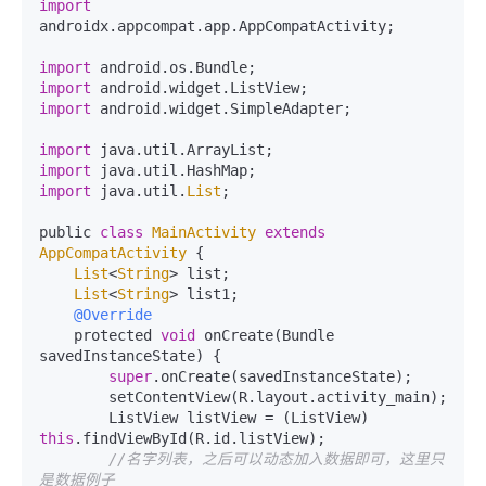
import
androidx.appcompat.app.AppCompatActivity;

import
import
import
 android.widget.SimpleAdapter;

import
import
import
 java.util.
List
;

public 
class
MainActivity
extends
AppCompatActivity
{

List
<
String
> list;

List
<
String
> list1;

@Override
    protected 
void
 onCreate(Bundle 
savedInstanceState) {

super
.onCreate(savedInstanceState);

        setContentView(R.layout.activity_main);

        ListView listView = (ListView) 
this
.findViewById(R.id.listView);

//名字列表，之后可以动态加入数据即可，这里只
是数据例子