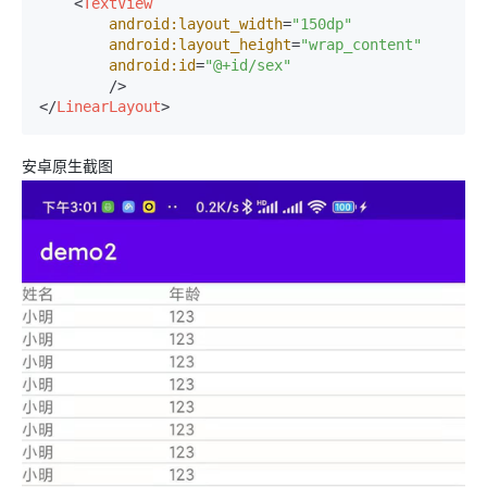
<
TextView
android:layout_width
=
"150dp"
android:layout_height
=
"wrap_content"
android:id
=
"@+id/sex"
        />
</
LinearLayout
>
安卓原生截图