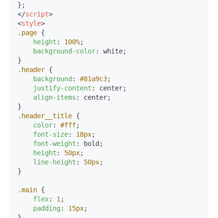
</
script
>
<
style
>
.page
 {

height
: 
100%
;

background-color
: white;

.header
 {

background
: 
#81a9c3
;

justify-content
: center;

align-items
: center;

.header__title
 {

color
: 
#fff
;

font-size
: 
18px
;

font-weight
: bold;

height
: 
50px
;

line-height
: 
50px
;

}

.main
 {

flex
: 
1
;

padding
: 
15px
;

}
