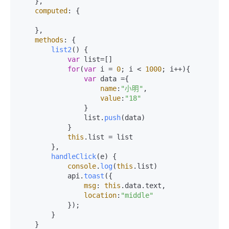
    },

computed
: {

    },

methods
: {

list2
(
) {

var
 list=[]

for
(
var
 i = 
0
; i < 
1000
; i++){

var
 data ={

name
:
"小明"
,

value
:
"18"
                }

                list.
push
(data)

            }

this
.
list
 = list

        },

handleClick
(
e
) {

console
.
log
(
this
.
list
)

            api.
toast
({

msg
: 
this
.
data
.
text
,

location
:
"middle"
            });

        }

    }
