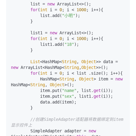
        list = 
new
 ArrayList<>();

for
(
int
 i = 
0
; i < 
1000
; i++){

            list.add(
"小明"
);

        }

        list1 = 
new
 ArrayList<>();

for
(
int
 i = 
0
; i < 
1000
; i++){

            list1.add(
"18"
);

        }

List
<HashMap<
String
, 
Object
>> data = 
new
 ArrayList<HashMap<
String
,
Object
>>();

for
(
int
 i = 
0
; i < list .size(); i++){

            HashMap<
String
, 
Object
> item = 
new
HashMap<
String
, 
Object
>();

            item.put(
"name"
, list.
get
(i));

            item.put(
"sex"
, list1.
get
(i));

            data.add(item);

        }

//创建SimpleAdapter适配器将数据绑定到item
显示控件上
        SimpleAdapter adapter = 
new