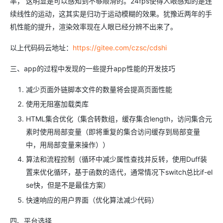
率， 这明显是可以感知到不够顺滑的。24fps使得人眼感知的是连
续线性的运动，这其实是归功于运动模糊的效果。犹豫近两年的手
机性能的提升，渲染效率现在人眼已经分辨不出来了。
以上代码码云地址：
https://gitee.com/czsc/cdshi
三、app的过程中发现的一些提升app性能的开发技巧
减少页面外链脚本文件的数量将会提高页面性能
使用无阻塞加载类库
HTML集合优化（集合转数组，缓存集合length，访问集合元
素时使用局部变量（即将重复的集合访问缓存到局部变量
中，用局部变量来操作））
算法和流程控制（循环中减少属性查找并反转，使用Duff装
置来优化循环，基于函数的迭代，通常情况下switch总比if-el
se快，但是不是最佳方案）
快速响应的用户界面（优化算法减少代码）
四、平台选择