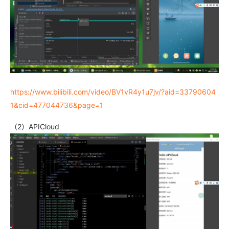
https://www.bilibili.com/video/BV1vR4y1u7jv/?aid=33790604
1&cid=477044736&page=1
（2）APICloud