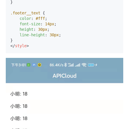
}

.footer__text
 {

color
: 
#fff
;

font-size
: 
14px
;

height
: 
30px
;

line-height
: 
30px
;

</
style
>