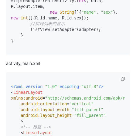
SimpleAdapter(MainActivity.
this
, data, 
R.layout.item,

new
String
[]{
"name"
, 
"sex"
}, 
new
int
[]{R.id.name, R.id.sex});

//实现列表的显示
        listView.setAdapter(adapter);

    }

}

activity_main.xml
<?xml version=
"1.0"
 encoding=
"utf-8"
?>
<
LinearLayout
xmlns:android
=
"http://schemas.android.com/apk/res/a
android:orientation
=
"vertical"
android:layout_width
=
"fill_parent"
android:layout_height
=
"fill_parent"
    >
<!-- 标题 -->
<
LinearLayout