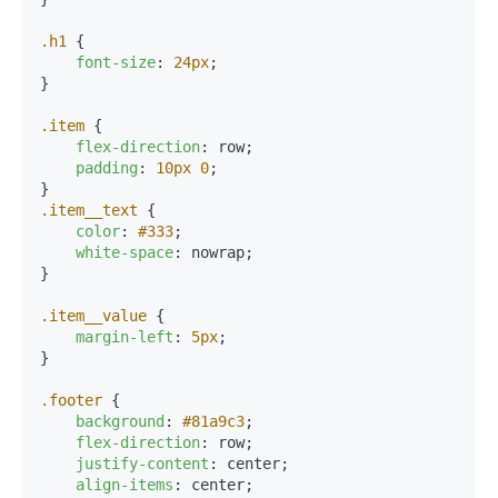
.h1
 {

font-size
: 
24px
;

}

.item
 {

flex-direction
: row;

padding
: 
10px
0
;

.item__text
 {

color
: 
#333
;

white-space
: nowrap;

}

.item__value
 {

margin-left
: 
5px
;

}

.footer
 {

background
: 
#81a9c3
;

flex-direction
: row;

justify-content
: center;

align-items
: center;
