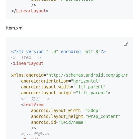
        />
</
LinearLayout
>
item.xml
<?xml version=
"1.0"
 encoding=
"utf-8"
?>
<!--item -->
<
LinearLayout
xmlns:android
=
"http://schemas.android.com/apk/res/a
android:orientation
=
"horizontal"
android:layout_width
=
"fill_parent"
android:layout_height
=
"fill_parent"
>
<!--姓名 -->
<
TextView
android:layout_width
=
"130dp"
android:layout_height
=
"wrap_content"
android:id
=
"@+id/name"
        />
<!-- 年龄-->