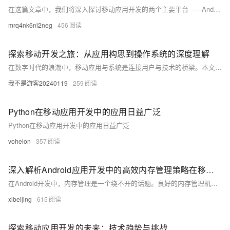
在这篇文章中，我们将深入探讨移动应用开发的两个主要平台——Android和iOS。我们将了解它们的操作系统、开发环境和工具，并通过代码示例展示如何在这两个平台上创建一个简单的“Hello World”应用。无论你是初学者还是有经验的开发者，这篇文章都将为你提供有价值的信息和技巧，帮助你更好地理解和掌握移动应用开发。
mrq4nk6ni2neg
456
探索移动开发之旅：从应用构思到操作系统的深度理解
在数字时代的浪潮中，移动应用与系统是连接用户与技术的桥梁。本文将带领读者踏上一场移动开发的探险旅程，从应用的构思和设计出发，深入到移动操作系统的核心原理。我们将通过实际代码示例，展示如何将创意转化为现实，并解析背后的技术机制。无论你是初学者还是有经验的开发者，这篇文章都将为你提供新的视角和知识，帮助你更好地理解和掌握移动应用开发的艺术。
我不是游客20240119
259
Python在移动应用开发中的应用日益广泛
Python在移动应用开发中的应用日益广泛
vohelon
357
深入解析Android应用开发中的高效内存管理策略在移动应用开发领域，Android平台因其开放性和灵活性备受开发者青睐。然而，随之而来的是内存管理的复杂性，这对开发者提出了更高的要求。高效的内存管理不仅能够提升应用的性能，还能有效避免因内存泄漏导致的应用崩溃。本文将探讨Android应用开发中的内存管理问题，并提供一系列实用的优化策略，帮助开发者打造更稳定、更高效的应用。
在Android开发中，内存管理是一个绕不开的话题。良好的内存管理机制不仅可以提高应用的运行效率，还能有效预防内存泄漏和过度消耗，从而延长电池寿命并提升用户体验。本文从Android内存管理的基本原理出发，详细讨论了几种常见的内存管理技巧，包括内存泄漏的检测与修复、内存分配与回收的优化方法，以及如何通过合理的编程习惯减少内存开销。通过对这些内容的阐述，旨在为Android开发者提供一套系统化的内存优化指南，助力开发出更加流畅稳定的应用。
xibeijing
615
探索移动应用开发的未来：技术趋势与挑战