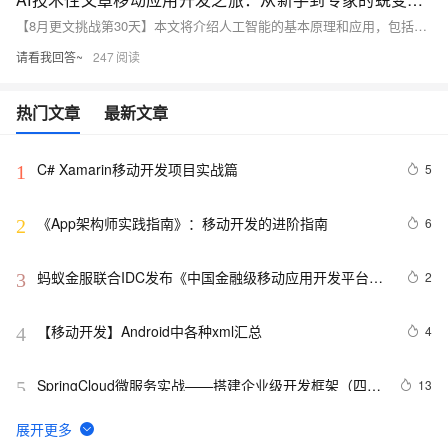
【8月更文挑战第30天】本文将介绍人工智能的基本原理和应用，包括机器学习、深度学习和自然语言处理等。我们将通过代码示例来展示如何使用Python和TensorFlow库实现一个简单的神经网络模型。
请看我回答~
247
热门文章
最新文章
C# Xamarin移动开发项目实战篇
5
1
《App架构师实践指南》：移动开发的进阶指南
6
2
蚂蚁金服联合IDC发布《中国金融级移动应用开发平台白
2
3
皮书》 金融机构加速执行移动优先战略
【移动开发】Android中各种xml汇总
4
4
SpringCloud微服务实战——搭建企业级开发框架（四十
13
5
六）：【移动开发】整合uni-app搭建移动端快速开发框
架-环境搭建
“蚂蚁金服移动开发平台mPaaS” 荣获2019年度金融科技
6
6