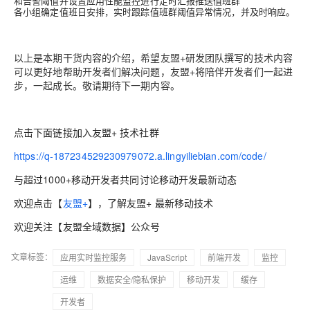
和告警阈值并设置应用性能监控进行定时汇报推送值班群
各小组确定值班日安排，实时跟踪值班群阈值异常情况，并及时响应。
以上是本期干货内容的介绍，希望友盟+研发团队撰写的技术内容
可以更好地帮助开发者们解决问题，友盟+将陪伴开发者们一起进
步，一起成长。敬请期待下一期内容。
点击下面链接加入友盟+ 技术社群
https://q-187234529230979072.a.lingyiliebian.com/code/
与超过1000+移动开发者共同讨论移动开发最新动态
欢迎点击【
友盟+
】，了解友盟+ 最新移动技术
欢迎关注【友盟全域数据】公众号
文章标签：
应用实时监控服务
JavaScript
前端开发
监控
运维
数据安全/隐私保护
移动开发
缓存
开发者