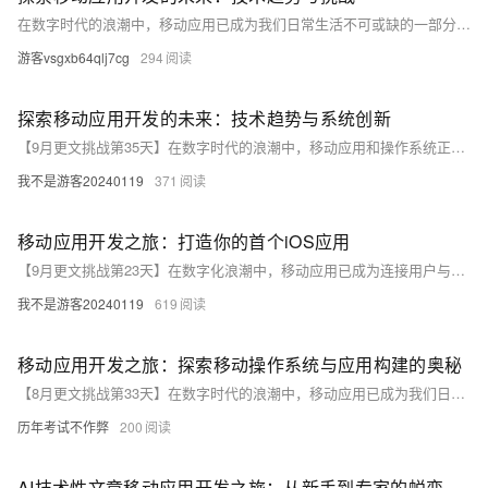
在数字时代的浪潮中，移动应用已成为我们日常生活不可或缺的一部分。随着技术的不断进步和用户需求的日益增长，移动应用开发领域正面临着前所未有的机遇与挑战。本文将深入探讨当前移动应用开发的技术趋势，分析面临的主要挑战，并提出应对策略，以期为开发者提供指导，为用户带来更加丰富、高效、安全的移动应用体验。
游客vsgxb64qlj7cg
294
探索移动应用开发的未来：技术趋势与系统创新
【9月更文挑战第35天】在数字时代的浪潮中，移动应用和操作系统正塑造着我们日常生活的方方面面。本文旨在深入探讨移动应用开发的新趋势，包括跨平台开发框架的兴起、人工智能的融合、以及用户体验设计的革新。同时，将分析移动操作系统的演化，如Android和iOS的最新更新，以及它们对开发者社区的影响。通过实际代码示例，我们将揭示如何利用这些技术进步来创建更智能、更互动的移动应用。文章不仅为开发者提供实用的指导，也为对未来移动技术感兴趣的读者提供洞见。
我不是游客20240119
371
移动应用开发之旅：打造你的首个iOS应用
【9月更文挑战第23天】在数字化浪潮中，移动应用已成为连接用户与数字世界的关键桥梁。本文将带领读者踏上开发属于自己的第一个iOS移动应用的旅程，从理解移动操作系统的核心概念出发，逐步深入到实际的应用构建过程中。通过简洁明了的语言和具体的代码示例，我们将一起探索如何在苹果的iOS平台上实现一个简单的“待办事项列表”应用，让读者不仅能够学习到编程知识，还能体会到将想法转化为现实产品的成就感。无论你是编程新手还是希望扩展技能的开发者，这篇文章都将为你提供一个实用的指南，帮助你迈出成为移动应用开发者的第一步。
我不是游客20240119
619
移动应用开发之旅：探索移动操作系统与应用构建的奥秘
【8月更文挑战第33天】在数字时代的浪潮中，移动应用已成为我们日常生活的一部分。本文将带您深入理解移动操作系统的工作原理，并揭示如何在这个多姿多彩的平台上开发出引人入胜的应用。我们将从基础概念出发，逐步深入到高级编程技巧，最终通过一个实际的代码示例，展示如何将理论应用于实践。无论您是初学者还是有经验的开发者，这篇文章都将为您提供宝贵的见解和灵感。让我们一起踏上这场激动人心的移动应用开发之旅吧！
历年考试不作弊
200
AI技术性文章移动应用开发之旅：从新手到专家的蜕变之路