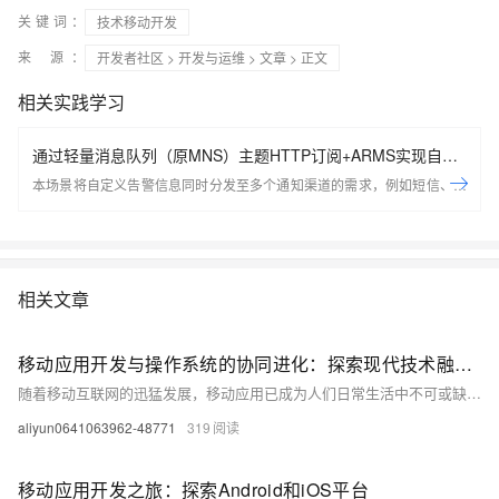
关键词：
技术移动开发
来 源：
开发者社区
>
开发与运维
>
文章
> 正文
相关实践学习
通过轻量消息队列（原MNS）主题HTTP订阅+ARMS实现自定
义数据多渠道告警
本场景将自定义告警信息同时分发至多个通知渠道的需求，例如短信、电
子邮件及钉钉群组等。通过采用轻量消息队列（原 MNS）的主题模型的
HTTP订阅方式，并结合应用实时监控服务提供的自定义集成能力，使得
您能够以简便的配置方式实现上述多渠道同步通知的功能。
相关文章
移动应用开发与操作系统的协同进化：探索现代技术融合之道###
随着移动互联网的迅猛发展，移动应用已成为人们日常生活中不可或缺的一部分。本文深入探讨了移动应用开发的最新趋势、关键技术以及移动操作系统的发展如何相互促进，共同推动移动互联网的创新与变革。通过分析当前市场动态和技术挑战，本文旨在为开发者提供有价值的见解和指导，帮助他们在竞争激烈的市场中脱颖而出。
aliyun0641063962-48771
319
移动应用开发之旅：探索Android和iOS平台