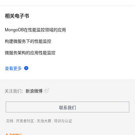
产品创新奖
使用SWT技术的跨平台移动应用开发库Tabris
5
7
相关电子书
MongoDB在性能监控领域的应用
移动开发的图像优化综述
567
8
构建微服务下的性能监控
【公告】移动开发平台 mPaaS 控制台系统升级通知
1
9
微服务架构的应用性能监控
MDCC 2014移动开发者大会 参展商活动的小礼品
5
10
查看更多
关注我们：
新浪微博
联系我们
文档
|
开发者社区
|
天池大赛
|
培训与认证