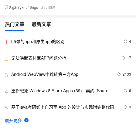
游客g2r3yknu46ngq
295
热门文章
最新文章
h5做的app和原生app的区别
4
1
无法唤起支付宝APP问题分析
17
2
Android WebView中跳转第三方App
2133
3
重新想象 Windows 8 Store Apps (39) - 契约: Share 
6
4
Contract
基于java考研线上自习室 App 的设计与实现附完整代码
3
5
最佳实践3：用通义灵码开发一款 App
8
6