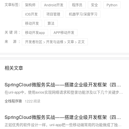
文章标签：
架构师
Android开发
程序员
安全
Python
iOS开发
项目管理
机器学习/深度学习
移动开发
算法
关键词：
移动开发app
APP移动开发
来 源：
开发者社区
>
开发与运维
>
文章
> 正文
相关文章
SpringCloud微服务实战——搭建企业级开发框架（四十七）：【移动开发】整合uni-app搭建移动端快速开发框架-添加Axios并实现登录功能
在uni-app中，使用axios实现网络请求和登录功能涉及以下几个关键步骤： 1. **安装axios和axios-auth-refresh**： 在项目的`package.json`中添加axios和axios-auth-refresh依赖，可以通过HBuilderX的终端窗口运行`yarn add axios axios-auth-refresh`命令来安装。 2. **配置自定义常量**： 创建`project.config.js`文件，配置全局常量，如API基础URL、TenantId、APP_CLIENT_ID和APP_CLIENT_SECRET等。
全栈程序猿
1222
SpringCloud微服务实战——搭建企业级开发框架（四十六）：【移动开发】整合uni-app搭建移动端快速开发框架-环境搭建
正如优秀的软件设计一样，uni-app把一些移动端常用的功能做成了独立的服务或者插件，我们在使用的时候只需要选择使用即可。但是在使用这些服务或者插件时一定要区分其提供的各种服务和插件的使用场景，例如其提供的【uni-starter快速开发项目模版】几乎集成了移动端所需的所有基础功能，使用非常方便，但是其许可协议只允许对接其uniCloud的JS开发服务端，不允许对接自己的php、java等其他后台系统。