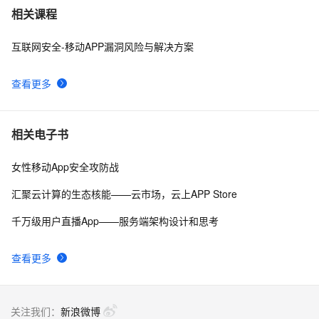
而桌面app向来是web前端开发开发人员下意识的避开方
2
7
相关课程
互联网安全-移动APP漏洞风险与解决方案
《101 Windows Phone 7 Apps》读书笔记-
3
8
PASSWORDS & SECRETS
查看更多
uni-app脚手架踩坑记（上）
5
9
uni-app学习笔记-引入全局uni.css和flex布局（七）
4
10
相关电子书
女性移动App安全攻防战
汇聚云计算的生态核能——云市场，云上APP Store
千万级用户直播App——服务端架构设计和思考
查看更多
关注我们：
新浪微博