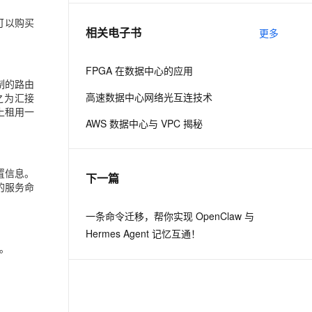
可以购买
相关电子书
更多
息提取
与 AI 智能体进行实时音视频通话
从文本、图片、视频中提取结构化的属性信息
构建支持视频理解的 AI 音视频实时通话应用
FPGA 在数据中心的应用
t.diy 一步搞定创意建站
构建大模型应用的安全防护体系
制的路由
高速数据中心网络光互连技术
通过自然语言交互简化开发流程,全栈开发支持
通过阿里云安全产品对 AI 应用进行安全防护
之为汇接
上租用一
AWS 数据中心与 VPC 揭秘
置信息。
下一篇
己的服务命
一条命令迁移，帮你实现 OpenClaw 与
Hermes Agent 记忆互通！
。