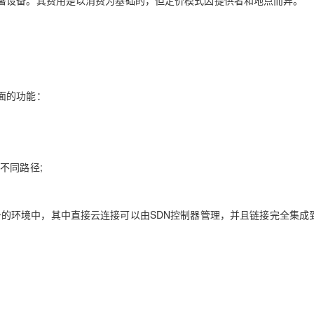
署设备。其费用是以消费为基础的，但定价模式因提供者和地点而异。
面的功能：
不同路径;
台的环境中，其中直接云连接可以由SDN控制器管理，并且链接完全集成