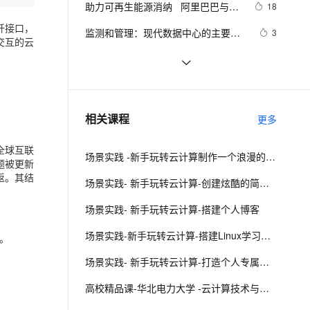
安全
助力可再生能源消纳   阿里巴巴与华
我要投诉
e-1.1-I2V
Cosyvoice-V3-Flash
18
PolarDB
上云场景组合购
Milvus 弹性伸缩功能新增节
伴
北电力大学实现全球首次数据中心与
漫剧创作，剧本、分镜、视频高效生成
100%兼容MySQL、PostgreSQL，兼容Oracle，支持集中和分布式
覆盖90%+业务场景，专享组合折扣价
点支持范围
畅自然，细节丰富
高表现力语音合成大模型，语音克隆听感自然
纤接口，
VPN
监测和管理：现代数据中心的主要考
3
电力系统间算力协同调度
交互的云
虑因素
ernetes 版 ACK
云聚AI 严选权益
AI 原生数据库服务发布
SSL 证书
助力数据中心内外创新  阿里云亮相
4
2V
Fun-ASR
，一键激活高效办公新体验
理容器应用的 K8s 服务
精选AI产品，从模型到应用全链提效
Agent 数据网关
2022 OCP全球峰会
文戏情感细腻自然，动作戏激烈拳拳到肉，实现更强表演能力
支持中英文自由切换，具备更强的噪声鲁棒性
堡垒机
开放计算下的多节点服务器 浪潮i48如
6
AI 用量加速计划
云原生数据库 PolarDB
何实现数据中心高密度化？
防火墙
、识别商机，让客服更高效、服务更出色。
企业数据中心SDN部署指南
新老同享，达量后返
Agentic Database 发布
1
相关课程
更多
主机安全
应用
全球互联
场景实践 -新手玩转云计算制作一个浪漫的表白网页
千问办公
题被更新
NEW
AI 应用及服务市场
返。其结
的智能体编程平台
一站式AI生产力平台
场景实践- 新手玩转云计算-创建炫酷的简历网页
AI 应用
伶鹊
场景实践- 新手玩转云计算-搭建个人博客
企业级人与Agent协作平台，接入和调度多个数字员工
智能客服平台，对话机器人、对话分析、智能外呼
大模型
场景实践-新手玩转云计算-搭建Linux学习环境
。
大模型服务平台百炼 - 全妙
自然语言处理
场景实践- 新手玩转云计算-打造个人专属网盘
应用创作平台
多模态内容创作工具，已接入 DeepSeek
数据标注
高校精品课-华北电力大学 -云计算技术与应用
机器学习