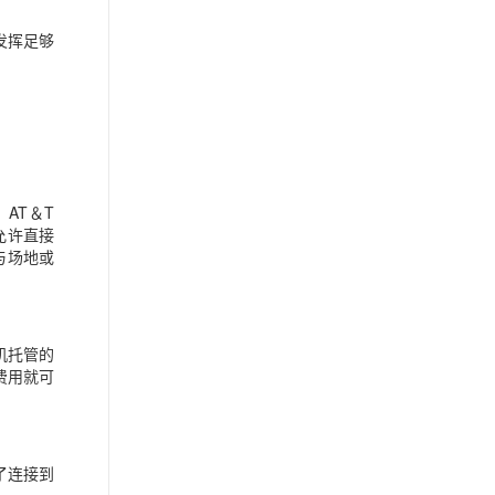
发挥足够
AT＆T
允许直接
与场地或
主机托管的
费用就可
了连接到