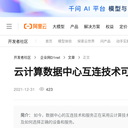
大模型
产品
解决方案
权益
定价
开发者社区
首页
模型体验
探索云世界
问产品
动手实
大模型
产品
解决方案
权益
定价
云市场
伙伴
服务
了解阿里云
精选产品
精选解决方案
普惠上云
产品定价
精选商城
成为销售伙伴
售前咨询
为什么选择阿里云
千问AI平台
开发者社区
企业网D1net
文章
正文
了解云产品的定价详情
大模型服务平台百炼
睿译宝，AI翻译排版一
普惠上云 官方力荐
分销伙伴
在线服务
网站建设
什么是云计算
大
云计算数据中心互连技术
大模型服务与应用平台
上传文档即自动完成翻译和
云服务器38元/年起，超
咨询伙伴
多端小程序
技术领先
云上成本管理
售后服务
轻量应用服务器
GLM-5.2：长任务时代
官方推荐返现计划
大模型
精选产品
精选解决方案
Salesforce 国际版订阅
稳定可靠
管理和优化成本
推荐新用户得奖励，单订单
销售伙伴合作计划
2021-12-31
423
自助服务
友盟天域
安全合规
人工智能与机器学习
AI
文本生成
云数据库 RDS
Hermes Agent，打造
云工开物
无影生态合作计划
在线服务
观测云
分析师报告
自主进化，持久记忆，越用
高校专属算力普惠，学生认
计算
互联网应用开发
Qwen3.8-Max
HOT
Salesforce On Alibaba C
工单服务
Tuya 物联网平台阿里云
研究报告与白皮书
人工智能平台 PAI
快速拥有专属 OpenClaw
简介：
如今，数据中心的互连技术和服务正在采用云计算技术
大模
Consulting Partner 合
大数据
容器
智能体时代全能旗舰模型
免费试用
短信专区
一站式AI开发、训练和推
及如何选择正确的设备和服务。
蓝凌 OA
AI 大模型销售与服务生
现代化应用