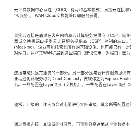
大模型解决方案
云计算数据中心互连（CDCI）有两种基本模式：直接云连接和WA
迁移与运维管理
“即服务”。 WAN-Cloud交换能够以即服务获得。
快速部署 Dify，高效搭建 
专有云
10 分钟在聊天系统中增加
直接云连接是通过在客户网络和云计算服务提供商（CSP）网
器或交换机端口接到云计算服务提供商（CSP）控制的端口
(Meet-me)。企业可能托管其所有的基础设施，也可能只有
对端口，并将其WAN扩展到这些端口（建议使用一对端口，因
连接电缆只是其服务的一部分。另一部分是与云计算服务提供商
亚马逊将此服务称为Direct Connect，微软称之为ExpressR
名。一些配置在Layer 2层（交换机），一些配置在Layer 3层
通常，汇接的工作人员会对电缆进行实际串接。其余所需配置通
通过直接连接，其流量能够可靠、可预测且高速地从企业数据中