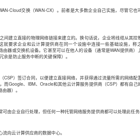
N-Cloud交换（WAN-CX）。前者是大多数企业自己实施，尽管它也
AI 应用
10分钟微调：让0.6B模型媲美235B模
多模态数据信
型
依托云原生高可用架构,实现Dify私有化部署
用1%尺寸在特定领域达到大模型90%以上效果
一个 AI 助手
超强辅助，Bol
络之间建立直接的物理网络链接来建立的。换句话说，企业将线缆从其控
即刻拥有 DeepSeek-R1 满血版
在企业官网、通讯软件中为客户提供 AI 客服
。这就要求企业和云计算提供商在同一个设施中连接一些基础设施，称
多种方案随心选，轻松解锁专属 DeepSeek
一对路由器或交换机设备。它甚至可以在他人的设备（通常是WAN提供商）
为冗余是防止服务中断的关键保障）。
（CSP）签订合同，以便建立直接网络，并获得通过流量所需的网络配
oute，而Google、IBM、Oracle和其他云计算服务提供商（CSP）都有自
（路由器）。
常可由企业自行处理，但任何一种托管网络服务提供商都可以处理此任务
心流向云计算供应商的数据中心。