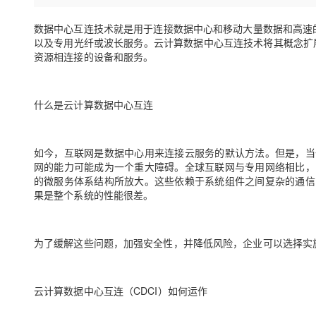
存储
天池大赛
Qwen3.7-Plus
云解析DNS
解决方案免费试用 新老
电子合同
最高领取价值200元试用
能看、能想、能动手的多模
安全
数据中心互连技术就是用于连接数据中心和移动大量数据和高速
网络与CDN
AI 算法大赛
畅捷通
以及专用光纤或波长服务。云计算数据中心互连技术将其概念扩
大数据开发治理平台 Data
AI 产品 免费试用
网络
资源相连接的设备和服务。
安全
云开发大赛
Qwen3-VL-Plus
Tableau 订阅
1亿+ 大模型 tokens 和 
可观测
入门学习赛
中间件
AI空中课堂在线直播课
云防火墙
140+云产品 免费试用
什么是云计算数据中心互连
上云与迁云
云原生的云上边界网络安全
产品新客免费试用，最长1
数据库
生态解决方案
大模型服务
企业出海
大模型ACA认证体验
大数据计算
如今，互联网是数据中心用来连接云服务的默认方法。但是，当
助力企业全员 AI 认知与能
行业生态解决方案
千问AI平台-Token Plan
网的能力可能成为一个重大障碍。全球互联网与专用网络相比，
政企业务
媒体服务
的微服务体系结构所放大。这些依赖于系统组件之间复杂的通信
开发者生态解决方案
果是整个系统的性能很差。
企业服务与云通信
千问AI平台-模型体验
AI 开发和 AI 应用解决
在线体验全尺寸、多种模态
域名与网站
为了缓解这些问题，加强安全性，并降低风险，企业可以选择实
Happy 系列大模型
终端用户计算
Serverless
云计算数据中心互连（CDCI）如何运作
开发工具