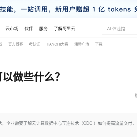
云市场
伙伴
服务
了解阿里云
践
官方博客
考认证
TIANCHI大赛
活动广场
下载
AI 特惠
数据与 API
成为产品伙伴
企业增值服务
最佳实践
价格计算器
AI 场景体
基础软件
产品伙伴合
阿里云认证
市场活动
配置报价
大模型
自助选配和估算价格
步到位
智启 AI 普惠权益
产品生态集成认证中心
企业支持计划
云上春晚
域名与网站
Qwen Audio：打造专属 AI 语音助手
千问官方 MaaS 平台，为开发者和 Agent 而生，新用户赠送 1 亿 + tokens 额度
一句话生成原生
AI Coding
阿里云Maa
2026 阿里云
云服务器 E
为企业打
数据集
Windows
大模型认证
模型
NEW
NEW
可以做些什么？
格式还原
值低价云产品抢先购
至高享 1亿+免费 tokens，加速 Al 应用落地
提供智能易用的域名与建站服务
Qwen-Audio-3.0-Realtime 端到端实时语音角色扮演
输入一句话想法,
智能编程，一键
安全可靠、
产品生态伙伴
专家技术服务
云上奥运之旅
弹性计算合作
阿里云中企出
手机三要素
宝塔 Linux
全部认证
价格优势
开源旗舰模型
即刻拥有 DeepSeek-V4-Pro
阿里云 OPC 创新助力计划
千问大模型
一键部署幻兽
AI 电商营销
对象存储 O
大模型
产品生态伙伴工作台
企业增值服务台
云栖战略参考
云存储合作计
云栖大会
身份实名认证
CentOS
训练营
推动算力普惠，释放技术红利
最高返9万
真正可用的 1M 上下文,一次完成代码全链路开发
快速构建应用程序和网站，即刻迈出上云第一步
轻松解锁专属 DeepSeek-V4-Pro
至高百万元 Token 补贴，加速一人公司成长
多元化、高性能、安全可靠的大模型服务
一键购买专属
从图文生成到
云上的中国
数据库合作计
活动全景
短信
Docker
图片和
自进化智能体
5 分钟轻松部署专属 QwenPaw
Token Plan 模型订阅计划
数字证书管理服务（原SSL证书）
高效搭建 AI
AI 广告创作
无影云电脑
企业成长
NEW
HOT
信息公告
看见新力量
云网络合作计
OCR 文字识别
JAVA
越聪明
证享300元代金券
全托管，含MySQL、PostgreSQL、SQL Server、MariaDB多引擎
Qwen3.8-Max 首发尝鲜，限时加量 10 倍，夜间低至2折
实现全站HTTPS，呈现可信的WEB访问
从聊天伙伴进化为能主动干活的本地数字员工
图文、视频一
随时随地安
魔搭 Mode
Kimi-K3
HappyHors
NEW
loud
服务实践
官网公告
金融模力时刻
Salesforce O
版
发票查验
全能环境
Claude Code + GStack 打造工程团队
千问办公，限时限量积分加倍
Qoder
低代码高效构
AI 建站
短信服务
。企业需要了解云计算数据中心互连技术（CDCI）如何提高流量交付，
型
NEW
作计划
Kimi 最新旗舰模型，长程编程与推理利器
让文字生成流
计划
创新中心
魔搭 ModelSc
健康状态
理服务
让AI从“聊天伙伴”进化为能干活的“数字员工”
安装技能 GStack，拥有专属 AI 工程团队
你的AI工作搭子，覆盖日常办公高频场景
面向真实软件的智能体编程平台
0 代码专业建
客户案例
天气预报查询
操作系统
态合作计划