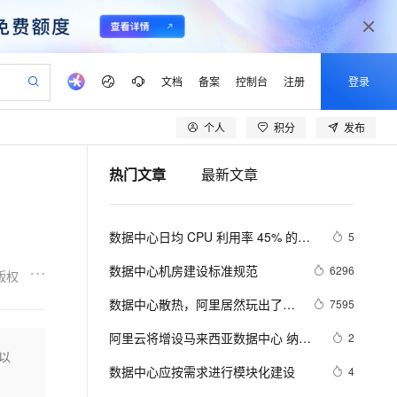
文档
备案
控制台
注册
登录
个人
积分
发布
验
作计划
器
AI 活动
专业服务
服务伙伴合作计划
开发者社区
加入我们
产品动态
服务平台百炼
阿里云 OPC 创新助力计划
热门文章
最新文章
一站式生成采购清单，支持单品或批量购买
可编辑精美 PPT 文稿
S产品伙伴计划（繁花）
峰会
CS
造的大模型服务与应用开发平台
Agency Agents：拥有专属领域专家
AI 生产力先锋
Al MaaS 服务伙伴赋能合作
域名
博文
Careers
至高可申请百万元
Qwen3.8-Max 模型上线
 轻松生成专业的 PPT
开启高性价比 AI 编程新体验
弹性可伸缩的云计算服务
先锋实践拓展 AI 生产力的边界
多领域专家智能体,一键组建 AI 虚拟交付团队
Token 补贴，五大权
计划
海大会
伙伴信用分合作计划
商标
问答
社会招聘
数据中心日均 CPU 利用率 45% 的运
5
益加速 OPC 成功
帕鲁游戏服务器
SS
HappyHorse 打造一站式影视创作平台
飞天发布时刻
HOT
Open Search 向量检索版支
划
备案
电子书
校园招聘
行之道--阿里巴巴规模化混部技术演进
联机服务器，轻松开启游戏
视频创作，一键激活电商全链路生产力
稳定、安全、高性价比、高性能的云存储服务
所见，即是所愿
持视频检索 Pipeline 功能
可视化编排打通从文字构思到成片全链路闭环
更多支持
数据中心机房建设标准规范
6296
版权
划
公司注册
镜像站
视频生成
语音识别与合成
 智能体与工作流应用
漫剧工坊：一站式动画创作平台
AI 实训营
应用身份服务 (IDaaS)
数据中心散热，阿里居然玩出了这
7595
合作伙伴培训与认证
划
上云迁移
站生成，高效打造优质广告素材
全接入的云上超级电脑
通过阿里云百炼高效搭建AI应用,助力高效开发
快速生产连贯的高质量长漫剧
从基础到进阶，Agent 创客手把手教你
OpenClaw 管理能力上线
些花样
lScope
我要反馈
e-1.1-T2V
Qwen3-TTS-Flash
阿里云将增设马来西亚数据中心 纳吉
2
查询合作伙伴
n Alibaba Cloud ISV 合作
代维服务
建企业门户网站
10 分钟搭建微信、支付宝小程序
以
MaxCompute MaxFrame 提
布总理大赞中国技术
畅细腻的高质量视频
离线语音合成大模型，多语言方言自适应，低延迟高稳定
创新加速
数据中心应按需求进行模块化建设
ope
登录合作伙伴管理后台
4
我要建议
站，无忧落地极速上线
以可视化方式快速构建移动和 PC 门户网站
国内短信简单易用，安全可靠，秒级触达，全球覆盖200+国家和地区。
高效部署网站，快速应用到小程序
供自动弹性内存功能