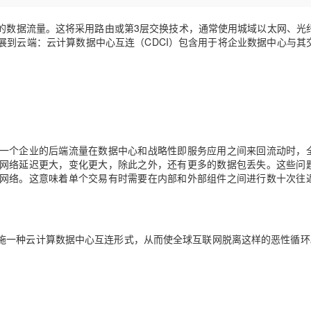
Deepseek-v4-pro
HappyHors
同享
万小智 AI 建站低至 15元/月
Qoder CN
AI 短剧/漫剧
云原生数据库 
快递物流查询
WordPress
成为服务伙
高校合作
点，立即开启云上创新
覆盖公网/内网、递归/权威、移动APP等全场景解析服务
送.CN域名，送备案服务码
基于千问大模型等，支持代码智能生成、研发智能问答
AI助力短剧
态智能体模型
旗舰 MoE 大模型，百万上下文与顶尖推理能力
图生视频，流
的数据流量。这将采用路由或第3层交换技术，通常使用城域以太网、光
Ubuntu
展到云端：云计算数据中心互连（CDCI）包含用于将企业数据中心与其
服务生态伙伴
云工开物
企业应用
Works
Night Plan 支持 Qwen 3.8-Max
云原生大数据计算服务 MaxCompute
AI 办公
容器服务 Kub
NEW
GLM-5.2
Wan2.7-T
Red Hat
30+ 款产品免费体验
Data Agent 驱动的一站式 Data+AI 开发治理平台
夜间 5 折，Qwen/Meoo/TokenPlan 客户专享
面向分析的企业级SaaS模式云数据仓库
AI智能应用
提供一站式管
科研合作
视觉 Coding、空间感知、多模态思考等全面升级
1M上下文，专为长程任务能力而生
ERP
堂（旗舰版）
SUSE
智能客服
CRM
防护产品
2个月
自动承接线索
建站小程序
OA 办公系统
AI 应用构建
大模型原生
一个企业的后端流量在数据中心和战略性即服务应用之间来回流动时，
力提升
财税管理
模板建站
Qoder
大模型服务平台百炼-应用模版
网络延迟更大，变化更大，除此之外，还有更多的数据包丢失。这些问
HOT
NEW
网络。这意味着单个交易有时需要在内部和外部组件之间进行数十次往
面向真实软件
个人版上线、团队版降价；千问3.8-Max首发发尝鲜
丰富多元化的应用模版和解决方案
400电话
定制建站
万有无界
大模型服务平台百炼-智能体
方案
广告营销
模板小程序
的模型效果
灵活可视化地构建企业级 Agent
定制小程序
施一种云计算数据中心互连形式，从而使全球互联网脱离这样的恶性循环
秒悟
人工智能平台 PAI
APP 开发
云端极速 AI 
新一代 AI 视频生成模型，深度适配广告营销等场景
AI Native 的算法工程平台，一站式完成建模、训练、推理服务部署
建站系统