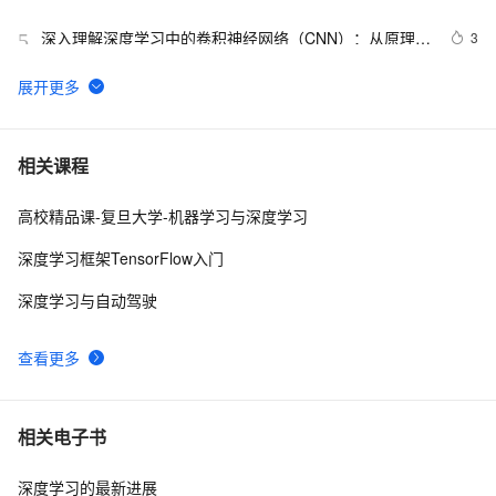
深入理解深度学习中的卷积神经网络（CNN）：从原理到
3
5
实践
Python深度学习面试：CNN、RNN与Transformer详解
12
6
 深度学习中的图像风格迁移技术探析
10
7
相关课程
高校精品课-复旦大学-机器学习与深度学习
使用PyTorch解决多分类问题：构建、训练和评估深度学
6
8
习模型
深度学习框架TensorFlow入门
基于Pytorch的深度学习模型保存和加载方式
8
9
深度学习与自动驾驶
基于tensorflow深度学习的猫狗分类识别
4
10
查看更多
相关电子书
深度学习的最新进展