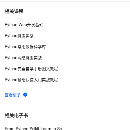
python 模块初始
6
7
相关课程
Python Web开发基础
python中使用and和or来实现其它语言中的?号表达式
5
8
Python爬虫实战
python网络编程初级
489
9
Python常用数据科学库
Python PIL远程命令执行漏洞复现(CVE-2017-8291 
10
10
Python网络爬虫实战
CVE-2017-8291)
Python完全自学手册图文教程
Python基础快速入门实战教程
查看更多
相关电子书
From Python Scikit-Learn to Sc