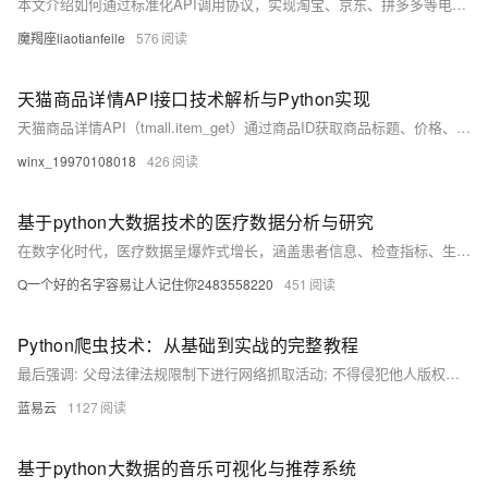
本文介绍如何通过标准化API调用协议，实现淘宝、京东、拼多多等电商平台的商品数据自动化采集、清洗与存储。内容涵盖技术架构设计、Python代码示例及高阶应用（如价格监控系统），提供可直接落地的技术方案，帮助开发者解决多平台数据同步难题。
魔羯座liaotianfeile
576
天猫商品详情API接口技术解析与Python实现
天猫商品详情API（tmall.item_get）通过商品ID获取商品标题、价格、库存、图片、SKU及评价等详细信息，支持HTTP请求与JSON格式返回，适用于电商数据分析与运营。本文提供Python调用示例，实现快速接入与数据解析。
winx_19970108018
426
基于python大数据技术的医疗数据分析与研究
在数字化时代，医疗数据呈爆炸式增长，涵盖患者信息、检查指标、生活方式等。大数据技术助力疾病预测、资源优化与智慧医疗发展，结合Python、MySQL与B/S架构，推动医疗系统高效实现。
Q一个好的名字容易让人记住你2483558220
451
Python爬虫技术：从基础到实战的完整教程
最后强调: 父母法律法规限制下进行网络抓取活动; 不得侵犯他人版权隐私利益; 同时也要注意个人安全防止泄露敏感信息.
蓝易云
1127
基于python大数据的音乐可视化与推荐系统