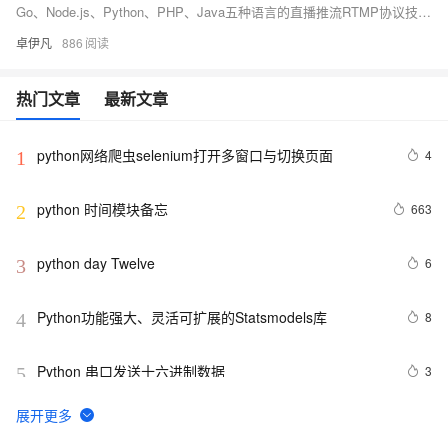
Go、Node.js、Python、PHP、Java五种语言的直播推流RTMP协议技术实施方案和思路-优雅草卓伊凡
卓伊凡
886
热门文章
最新文章
python网络爬虫selenium打开多窗口与切换页面
4
1
python 时间模块备忘
663
2
python day Twelve
6
3
Python功能强大、灵活可扩展的Statsmodels库
8
4
Python 串口发送十六进制数据
3
5
python join 和 split的常用使用方法
569
6