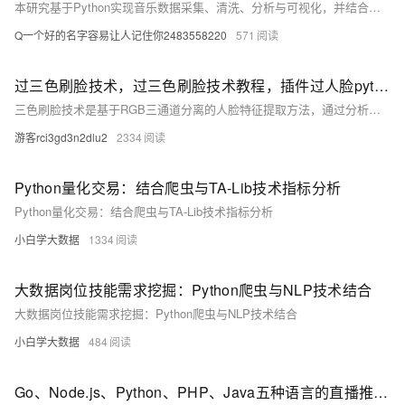
本研究基于Python实现音乐数据采集、清洗、分析与可视化，并结合协同过滤算法构建个性化推荐系统。通过Echarts展示音乐热度及用户偏好，提升用户体验，助力音乐产业智能化发展。
Q一个好的名字容易让人记住你2483558220
571
过三色刷脸技术，过三色刷脸技术教程，插件过人脸python分享学习
三色刷脸技术是基于RGB三通道分离的人脸特征提取方法，通过分析人脸在不同颜色通道的特征差异
游客rci3gd3n2dlu2
2334
Python量化交易：结合爬虫与TA-Lib技术指标分析
Python量化交易：结合爬虫与TA-Lib技术指标分析
小白学大数据
1334
大数据岗位技能需求挖掘：Python爬虫与NLP技术结合
大数据岗位技能需求挖掘：Python爬虫与NLP技术结合
小白学大数据
484
Go、Node.js、Python、PHP、Java五种语言的直播推流RTMP协议技术实施方案和思路-优雅草卓伊凡