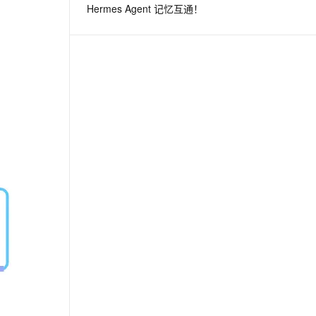
Hermes Agent 记忆互通！
息提取
与 AI 智能体进行实时音视频通话
从文本、图片、视频中提取结构化的属性信息
构建支持视频理解的 AI 音视频实时通话应用
t.diy 一步搞定创意建站
构建大模型应用的安全防护体系
通过自然语言交互简化开发流程,全栈开发支持
通过阿里云安全产品对 AI 应用进行安全防护