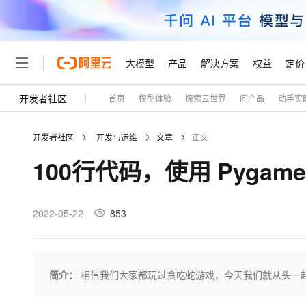
大模型
产品
解决方案
权益
定价
开发者社区
首页
模型体验
探索云世界
问产品
动手实
大模型
产品
解决方案
权益
定价
云市场
伙伴
服务
了解阿里云
精选产品
精选解决方案
普惠上云
产品定价
精选商城
成为销售伙伴
售前咨询
为什么选择阿里云
千问AI平台
开发者社区
开发与运维
文章
正文
了解云产品的定价详情
大模型服务平台百炼
千问办公，解锁你的工作
普惠上云 官方力荐
分销伙伴
在线服务
网站建设
什么是云计算
大
100行代码，使用 Pyga
大模型服务与应用平台
企业级Agent产品，直接
云服务器38元/年起，超
咨询伙伴
多端小程序
技术领先
云上成本管理
售后服务
轻量应用服务器
Agency Agents：拥
官方推荐返现计划
大模型
精选产品
精选解决方案
Salesforce 国际版订阅
稳定可靠
管理和优化成本
推荐新用户得奖励，单订单
销售伙伴合作计划
2022-05-22
853
自助服务
友盟天域
安全合规
人工智能与机器学习
AI
文本生成
云数据库 RDS
HappyHorse 打造一
云工开物
无影生态合作计划
在线服务
观测云
分析师报告
高校专属算力普惠，学生认
计算
互联网应用开发
Qwen3.8-Max
HOT
Salesforce On Alibaba C
工单服务
Tuya 物联网平台阿里云
研究报告与白皮书
人工智能平台 PAI
快速拥有专属 OpenClaw
简介：
相信我们大家都玩过贪吃蛇游戏，今天我们就从头一起
大模
Consulting Partner 合
大数据
容器
智能体时代全能旗舰模型
免费试用
短信专区
一站式AI开发、训练和推
蓝凌 OA
AI 大模型销售与服务生
现代化应用