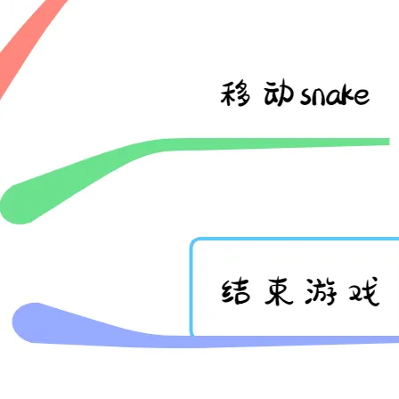
AI 应用
10分钟微调：让0.6B模型媲美235B模
多模态数据信
型
依托云原生高可用架构,实现Dify私有化部署
用1%尺寸在特定领域达到大模型90%以上效果
一个 AI 助手
超强辅助，Bol
即刻拥有 DeepSeek-R1 满血版
在企业官网、通讯软件中为客户提供 AI 客服
多种方案随心选，轻松解锁专属 DeepSeek