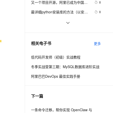
安全
又一个项目开源，阿里已成为中国开
我要投诉
e-1.1-I2V
Cosyvoice-V3-Flash
8
PolarDB
上云场景组合购
Milvus 弹性伸缩功能新增节
伴
源的关键力量？
漫剧创作，剧本、分镜、视频高效生成
100%兼容MySQL、PostgreSQL，兼容Oracle，支持集中和分布式
覆盖90%+业务场景，专享组合折扣价
点支持范围
畅自然，细节丰富
高表现力语音合成大模型，语音克隆听感自然
VPN
最详细python安装库的方法（以安装
8
pygame库为例）
ernetes 版 ACK
云聚AI 严选权益
AI 原生数据库服务发布
SSL 证书
使用 Python 和 Pygame 制作游戏：
7
2V
Fun-ASR
，一键激活高效办公新体验
理容器应用的 K8s 服务
精选AI产品，从模型到应用全链提效
Agent 数据网关
第一章到第五章
文戏情感细腻自然，动作戏激烈拳拳到肉，实现更强表演能力
支持中英文自由切换，具备更强的噪声鲁棒性
堡垒机
Python游戏开发入门：pygame事件
4
AI 用量加速计划
云原生数据库 PolarDB
处理机制-3
防火墙
、识别商机，让客服更高效、服务更出色。
强化学习Agent系列（一）——
新老同享，达量后返
Agentic Database 发布
9
相关电子书
更多
PyGame游戏编程，Python 贪吃蛇制
主机安全
应用
作实战教学
低代码开发师（初级）实战教程
千问办公
NEW
AI 应用及服务市场
的智能体编程平台
一站式AI生产力平台
冬季实战营第三期：MySQL数据库进阶实战
AI 应用
伶鹊
阿里巴巴DevOps 最佳实践手册
企业级人与Agent协作平台，接入和调度多个数字员工
智能客服平台，对话机器人、对话分析、智能外呼
大模型
大模型服务平台百炼 - 全妙
自然语言处理
下一篇
应用创作平台
多模态内容创作工具，已接入 DeepSeek
数据标注
机器学习
一条命令迁移，帮你实现 OpenClaw 与