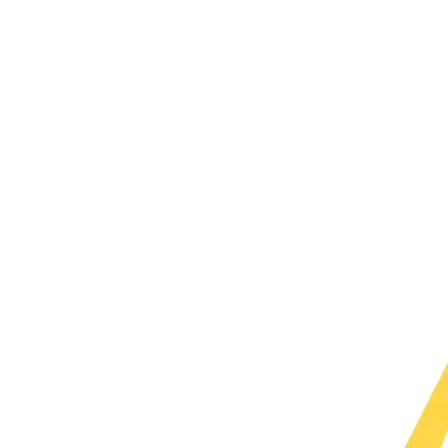
存储
天池大赛
Qwen3.7-Plus
云解析DNS
解决方案免费试用 新老
电子合同
最高领取价值200元试用
能看、能想、能动手的多模
安全
网络与CDN
AI 算法大赛
畅捷通
大数据开发治理平台 Data
AI 产品 免费试用
网络
安全
云开发大赛
Qwen3-VL-Plus
Tableau 订阅
1亿+ 大模型 tokens 和 
可观测
入门学习赛
中间件
AI空中课堂在线直播课
云防火墙
140+云产品 免费试用
上云与迁云
云原生的云上边界网络安全
产品新客免费试用，最长1
数据库
生态解决方案
大模型服务
企业出海
大模型ACA认证体验
大数据计算
助力企业全员 AI 认知与能
行业生态解决方案
千问AI平台-Token Plan
政企业务
媒体服务
开发者生态解决方案
企业服务与云通信
千问AI平台-模型体验
AI 开发和 AI 应用解决
在线体验全尺寸、多种模态
域名与网站
Happy 系列大模型
终端用户计算
Serverless
开发工具