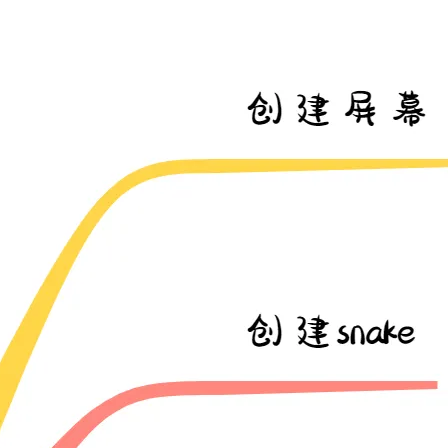
Deepseek-v4-pro
HappyHors
同享
万小智 AI 建站低至 15元/月
Qoder CN
AI 短剧/漫剧
云原生数据库 
快递物流查询
WordPress
成为服务伙
高校合作
点，立即开启云上创新
覆盖公网/内网、递归/权威、移动APP等全场景解析服务
送.CN域名，送备案服务码
基于千问大模型等，支持代码智能生成、研发智能问答
AI助力短剧
态智能体模型
旗舰 MoE 大模型，百万上下文与顶尖推理能力
图生视频，流
Ubuntu
服务生态伙伴
云工开物
企业应用
Works
Night Plan 支持 Qwen 3.8-Max
云原生大数据计算服务 MaxCompute
AI 办公
容器服务 Kub
NEW
GLM-5.2
Wan2.7-T
Red Hat
30+ 款产品免费体验
Data Agent 驱动的一站式 Data+AI 开发治理平台
夜间 5 折，Qwen/Meoo/TokenPlan 客户专享
面向分析的企业级SaaS模式云数据仓库
AI智能应用
提供一站式管
科研合作
视觉 Coding、空间感知、多模态思考等全面升级
1M上下文，专为长程任务能力而生
ERP
堂（旗舰版）
SUSE
智能客服
CRM
防护产品
2个月
自动承接线索
建站小程序
OA 办公系统
AI 应用构建
大模型原生
力提升
财税管理
模板建站
Qoder
大模型服务平台百炼-应用模版
HOT
NEW
面向真实软件
个人版上线、团队版降价；千问3.8-Max首发发尝鲜
丰富多元化的应用模版和解决方案
400电话
定制建站
万有无界
大模型服务平台百炼-智能体
方案
广告营销
模板小程序
的模型效果
灵活可视化地构建企业级 Agent
定制小程序
秒悟
人工智能平台 PAI
APP 开发
云端极速 AI 
新一代 AI 视频生成模型，深度适配广告营销等场景
AI Native 的算法工程平台，一站式完成建模、训练、推理服务部署
建站系统