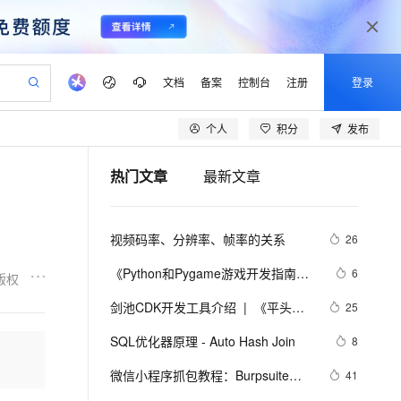
文档
备案
控制台
注册
登录
个人
积分
发布
验
作计划
器
AI 活动
专业服务
服务伙伴合作计划
开发者社区
加入我们
产品动态
服务平台百炼
阿里云 OPC 创新助力计划
热门文章
最新文章
一站式生成采购清单，支持单品或批量购买
io：打造专属 AI 语音助手
S产品伙伴计划（繁花）
峰会
CS
造的大模型服务与应用开发平台
一句话生成原生可编辑精美 PPT 文稿
AI 生产力先锋
Al MaaS 服务伙伴赋能合作
域名
博文
Careers
至高可申请百万元
Qwen3.8-Max 模型上线
开启高性价比 AI 编程新体验
弹性可伸缩的云计算服务
Qwen-Audio-3.0-Realtime 端到端实时语音角色扮演
输入一句话想法, 轻松生成专业的 PPT
先锋实践拓展 AI 生产力的边界
Token 补贴，五大权
计划
海大会
伙伴信用分合作计划
商标
问答
社会招聘
视频码率、分辨率、帧率的关系
26
益加速 OPC 成功
eek-V4-Pro
SS
一键部署幻兽帕鲁游戏服务器
飞天发布时刻
HOT
Open Search 向量检索版支
划
备案
电子书
校园招聘
pSeek-V4-Pro
视频创作，一键激活电商全链路生产力
稳定、安全、高性价比、高性能的云存储服务
一键购买专属联机服务器，轻松开启游戏
所见，即是所愿
持视频检索 Pipeline 功能
更多支持
《Python和Pygame游戏开发指南》
6
版权
划
公司注册
镜像站
视频生成
语音识别与合成
——2.6　QUIT事件和pygame.quit()
专属 QwenPaw
漫剧工坊：一站式动画创作平台
AI 实训营
HOT
应用身份服务 (IDaaS)
剑池CDK开发工具介绍  |  《平头哥
25
合作伙伴培训与认证
函数
划
上云迁移
站生成，高效打造优质广告素材
全接入的云上超级电脑
从聊天伙伴进化为能主动干活的本地数字员工
快速生产连贯的高质量长漫剧
从基础到进阶，Agent 创客手把手教你
OpenClaw 管理能力上线
剑池CDK快速上手指南》第一章
lScope
我要反馈
e-1.1-T2V
Qwen3-TTS-Flash
SQL优化器原理 - Auto Hash Join
8
查询合作伙伴
n Alibaba Cloud ISV 合作
代维服务
建企业门户网站
10 分钟搭建微信、支付宝小程序
MaxCompute MaxFrame 提
畅细腻的高质量视频
离线语音合成大模型，多语言方言自适应，低延迟高稳定
创新加速
微信小程序抓包教程：Burpsuite版 
ope
登录合作伙伴管理后台
41
我要建议
站，无忧落地极速上线
以可视化方式快速构建移动和 PC 门户网站
国内短信简单易用，安全可靠，秒级触达，全球覆盖200+国家和地区。
高效部署网站，快速应用到小程序
供自动弹性内存功能
附所需工具