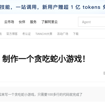
云市场
伙伴
服务
了解阿里云
践
官方博客
考认证
TIANCHI大赛
活动广场
下载
AI 特惠
数据与 API
成为产品伙伴
企业增值服务
最佳实践
价格计算器
AI 场景体
基础软件
产品伙伴合
阿里云认证
市场活动
配置报价
大模型
自助选配和估算价格
新方式
睿译宝，AI翻译排版一步到位
智启 AI 普惠权益
产品生态集成认证中心
企业支持计划
云上春晚
域名与网站
千问官方 MaaS 平台，为开发者和 Agent 而生，新用户赠送 1 亿 + tokens 额度
Qwen Aud
AI Coding
阿里云Maa
2026 阿里云
云服务器 E
为企业打
数据集
Windows
大模型认证
模型
NEW
NEW
me 制作一个贪吃蛇小游戏！
交付可用成果
值低价云产品抢先购
上传文档即自动完成翻译和格式还原
至高享 1亿+免费 tokens，加速 Al 应用落地
提供智能易用的域名与建站服务
智能编程，一键
安全可靠、
产品生态伙伴
专家技术服务
云上奥运之旅
弹性计算合作
阿里云中企出
手机三要素
宝塔 Linux
全部认证
价格优势
有专属领域专家
GLM-5.2：长任务时代开源旗舰模型
阿里云 OPC 创新助力计划
千问大模型
即刻拥有 DeepS
AI 电商营销
对象存储 O
大模型
产品生态伙伴工作台
企业增值服务台
云栖战略参考
云存储合作计
云栖大会
身份实名认证
CentOS
训练营
推动算力普惠，释放技术红利
最高返9万
多领域专家智能体,一键组建 AI 虚拟交付团队
快速构建应用程序和网站，即刻迈出上云第一步
至高百万元 Token 补贴，加速一人公司成长
多元化、高性能、安全可靠的大模型服务
真正可用的 1M 上下文,一次完成代码全链路开发
轻松解锁专属 Dee
从图文生成到
云上的中国
数据库合作计
活动全景
短信
Docker
图片和
站式影视创作平台
Hermes Agent，打造自进化智能体
Token Plan 模型订阅计划
数字证书管理服务（原SSL证书）
5 分钟轻松部署
AI 广告创作
无影云电脑
企业成长
NEW
信息公告
看见新力量
云网络合作计
OCR 文字识别
JAVA
证享300元代金券
可视化编排打通从文字构思到成片全链路闭环
全托管，含MySQL、PostgreSQL、SQL Server、MariaDB多引擎
自主进化，持久记忆，越用越聪明
Qwen3.8-Max 首发尝鲜，限时加量 10 倍，夜间低至2折
实现全站HTTPS，呈现可信的WEB访问
图文、视频一
随时随地安
魔搭 Mode
Kimi-K3
HappyHors
NEW
loud
服务实践
官网公告
金融模力时刻
Salesforce O
版
发票查验
全能环境
Claude Code + GStack 打造工程团队
千问办公，限时限量积分加倍
Qoder
低代码高效构
AI 建站
短信服务
来写一个贪吃蛇小游戏，只需要100多行的代码就完成了
型
NEW
作计划
Kimi 最新旗舰模型，长程编程与推理利器
让文字生成流
计划
创新中心
魔搭 ModelSc
健康状态
理服务
让AI从“聊天伙伴”进化为能干活的“数字员工”
安装技能 GStack，拥有专属 AI 工程团队
你的AI工作搭子，覆盖日常办公高频场景
面向真实软件的智能体编程平台
0 代码专业建
客户案例
天气预报查询
操作系统
态合作计划